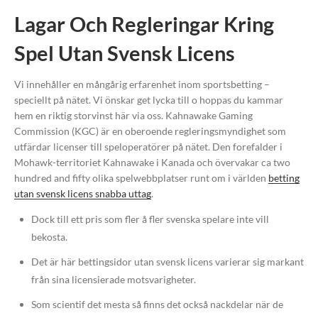
Lagar Och Regleringar Kring
Spel Utan Svensk Licens
Vi innehåller en mångårig erfarenhet inom sportsbetting –
speciellt på nätet. Vi önskar get lycka till o hoppas du kammar
hem en riktig storvinst här via oss. Kahnawake Gaming
Commission (KGC) är en oberoende regleringsmyndighet som
utfärdar licenser till speloperatörer på nätet. Den forefalder i
Mohawk-territoriet Kahnawake i Kanada och övervakar ca two
hundred and fifty olika spelwebbplatser runt om i världen
betting
utan svensk licens snabba uttag
.
Dock till ett pris som fler å fler svenska spelare inte vill
bekosta.
Det är här bettingsidor utan svensk licens varierar sig markant
från sina licensierade motsvarigheter.
Som scientif det mesta så finns det också nackdelar när de