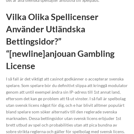
det är alla svenska spelsajter anslutna till Spelpaus.
Vilka Olika Spellicenser
Använder Utländska
Bettingsidor?”
“[newline]anjouan Gambling
License
I så fall är det viktigt att casinot godkänner o accepterar svenska
spelare. Som spelare bör du definitivt slippa att kringgå modulator
genom att until exempel ändra sin IP-adress till 1st annat land,
eftersom det kan ge problem att få ut vinster. I så fall är spelbolag
utan svensk licens något för dig, och e har blivit alltmer populärt
bland spelare som söker alternativ till den reglerade svenska
marknaden. Dessa bettingsidor utan svensk licens erbjuder 1st
brett utbud av spel och probabilities utan att pica bundna av
sobre strikta reglerna och gäller för spelbolag med svensk licens.