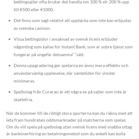
bettingsajter ofta brukar det handla om 100 % elr 200 % upp
till €500 eller €1000.
Det finns som sagt relativt att upptäcka som inte kan erbjudas
av svenska casinon.
Vissa bettingsidor i avsaknad av svensk licens erbjuder
någonting som kallas för Instant Bank, som är sobre tjänst som
fungerar på ungefär detsamma” “sätt.
Denna uppgradering ger spelarna en ännu mera effektiv och
användarvänlig upplevelse, där väntetiden för vinster
minimeras.
Spelbolag från Curacao är ett några ex på sajter som inte är
skattefria.
När de kommer till de riktigt stora sporterna kan du räkna med att
leta fram hundratals oddsmarknader på matcherna som spelas.
Om du vill spela på spelbolag utan svensk licens med snabba uttag
är banköverföring en betalningsmetod som du enkelt kan kolla