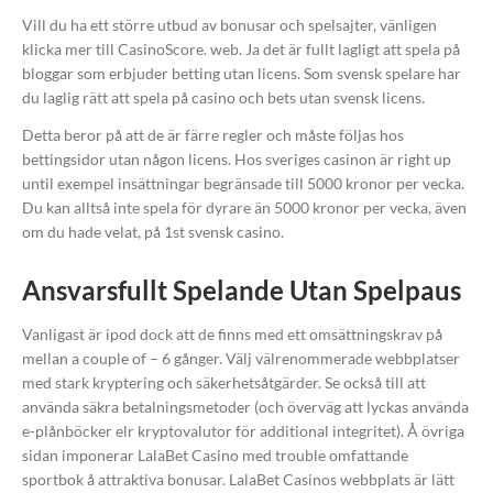
Vill du ha ett större utbud av bonusar och spelsajter, vänligen
klicka mer till CasinoScore. web. Ja det är fullt lagligt att spela på
bloggar som erbjuder betting utan licens. Som svensk spelare har
du laglig rätt att spela på casino och bets utan svensk licens.
Detta beror på att de är färre regler och måste följas hos
bettingsidor utan någon licens. Hos sveriges casinon är right up
until exempel insättningar begränsade till 5000 kronor per vecka.
Du kan alltså inte spela för dyrare än 5000 kronor per vecka, även
om du hade velat, på 1st svensk casino.
Ansvarsfullt Spelande Utan Spelpaus
Vanligast är ipod dock att de finns med ett omsättningskrav på
mellan a couple of – 6 gånger. Välj välrenommerade webbplatser
med stark kryptering och säkerhetsåtgärder. Se också till att
använda säkra betalningsmetoder (och överväg att lyckas använda
e-plånböcker elr kryptovalutor för additional integritet). Å övriga
sidan imponerar LalaBet Casino med trouble omfattande
sportbok å attraktiva bonusar. LalaBet Casinos webbplats är lätt