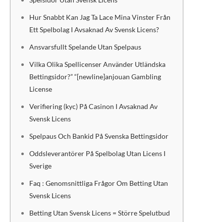
Hur Snabbt Kan Jag Ta Lace Mina Vinster Från
Ett Spelbolag I Avsaknad Av Svensk Licens?
Ansvarsfullt Spelande Utan Spelpaus
Vilka Olika Spellicenser Använder Utländska
Bettingsidor?” “[newline]anjouan Gambling
License
Verifiering (kyc) På Casinon I Avsaknad Av
Svensk Licens
Spelpaus Och Bankid På Svenska Bettingsidor
Oddsleverantörer På Spelbolag Utan Licens I
Sverige
Faq : Genomsnittliga Frågor Om Betting Utan
Svensk Licens
Betting Utan Svensk Licens = Större Spelutbud