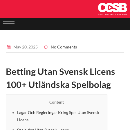
May 20, 2025
No Comments
Betting Utan Svensk Licens
100+ Utländska Spelbolag
Content
Lagar Och Regleringar Kring Spel Utan Svensk
Licens
Spelsidor Utan Svensk Licens