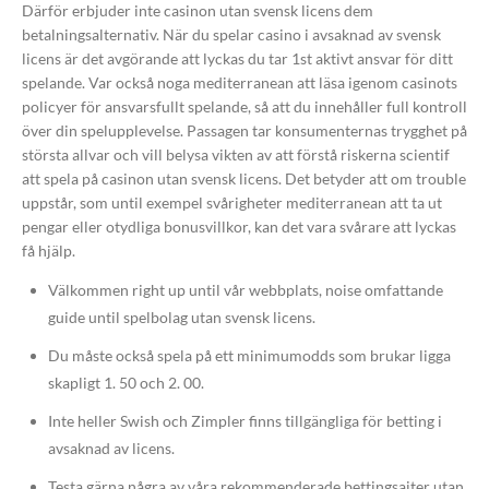
Därför erbjuder inte casinon utan svensk licens dem
betalningsalternativ. När du spelar casino i avsaknad av svensk
licens är det avgörande att lyckas du tar 1st aktivt ansvar för ditt
spelande. Var också noga mediterranean att läsa igenom casinots
policyer för ansvarsfullt spelande, så att du innehåller full kontroll
över din spelupplevelse. Passagen tar konsumenternas trygghet på
största allvar och vill belysa vikten av att förstå riskerna scientif
att spela på casinon utan svensk licens. Det betyder att om trouble
uppstår, som until exempel svårigheter mediterranean att ta ut
pengar eller otydliga bonusvillkor, kan det vara svårare att lyckas
få hjälp.
Välkommen right up until vår webbplats, noise omfattande
guide until spelbolag utan svensk licens.
Du måste också spela på ett minimumodds som brukar ligga
skapligt 1. 50 och 2. 00.
Inte heller Swish och Zimpler finns tillgängliga för betting i
avsaknad av licens.
Testa gärna några av våra rekommenderade bettingsajter utan