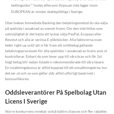
bettingsidor” “males eftersom Anjouan inte ligger inom
EUROPEAN är vinster skattepliktiga i Sverige.
Utan tvekan Immediate Banking den betalningsmetod du ska välja
på spelsida i avsaknad av svensk licens. Om den inte hittas som
valmöjlighet är det bästa att lyckas välja PayPal, Ecopayz eller
Revolut och alla är seriösa E-plånböcker. Alla faktorerna ovan
leder right up until att vi får fram ett snittbetyg gällande
betalningsprocessen för alla spelsidor i avsaknad av licens som ni
kontrollerar. Enbart de som lever upp till våra krav och får 1st
högt betyg blir sedan listade o rekommenderade till våra läsare.
En insättningsbonus är alltid kopplad till ett omsättningskrav, hur
det ser ut och va som gäller står alltid utförligt beskrivet i
bonusvillkoren.
Oddsleverantörer På Spelbolag Utan
Licens I Sverige
Större konkurrens innebär också bättre chances och fler rabatter.