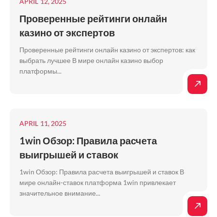
APRIL 12, 2025
Проверенные рейтинги онлайн
казино от экспертов
Проверенные рейтинги онлайн казино от экспертов: как
выбрать лучшее В мире онлайн казино выбор
платформы...
APRIL 11, 2025
1win Обзор: Правила расчета
выигрышей и ставок
1win Обзор: Правила расчета выигрышей и ставок В
мире онлайн-ставок платформа 1win привлекает
значительное внимание...