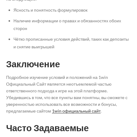
Ясность и понятность формулировок
Наличие информации о правах и обязанностях обоих
сторон
Чётко прописанные условия действий, таких как депозиты
и снятие выигрышей
Заключение
Подробное изучение условий и положений на 1win
Официальный Сайт является неотъемлемой частью
ответственного подхода к игре на этой платформе.
Убедившись в том, что все пункты вам понятны, вы сможете с
уверенностью использовать все возможности и бонусы,
предлагаемые сайтом
1win официальный сайт
.
Часто Задаваемые