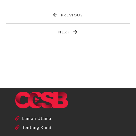
PREVIOUS
NEXT
Laman Utama
Tentang Kami