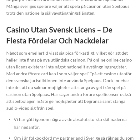
Många sveriges spelare väljer att spela på casinon utan Spelpaus
trots den nationella självavstängningstjänsten.
Casino Utan Svensk Licens – De
Flesta Fördelar Och Nackdelar
Något som emellertid visat sig pica förkastligt, vilket gör att det
heller inte finns på nya utländska casinon. På online online casino
utan licens existerar inte något nationellt avstängningsregister.
Med andra förare ord kan i som väljer spel” “på ett casino utanför
den svenska jurisdiktionen inte använda Spelpaus. Dock innebär
inte det att du saknar möjligheter att stänga av get från spel på
casinon utan Spelpaus. Här säger andra förare spellicenser också
att spelbolagen måste ge möjligheter att begränsa samt stänga
audio-video sig från spel.
Vi har gått igenom några av de absolut största skillnaderna
här nedanför.
Om i är folkbokförd my partner and i Sverige så räknas du som