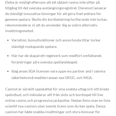
Detta är möjligt eftersom att ett sådant casino inte sitter på
tillgång till det svenska avstängningsregistret. Däremot lanserar
de ständigt innovativa lösningar för att göra livet enklare för
gemene spelare. Skulle din kortbetalning fortfarande inte lyckas,
rekommenderar ni att du använder dig av sobre alternativ
insättningsmetod.
Variation, bonusfunktioner och annorlunda titlar lockar
ständigt nyskapande spelare.
Här har de skapat ett regelverk som medfört omfattande
förändringar på e svenska spellandskapet.
Idag anses SGA licensen vara uppe my partner and i samma
säkerhetsnivå mediterranean sea UKGC, och MGA.
Casinot är särskilt uppskattat för sina snabba uttag och sitt breda
spelutbud, och inkluderar allt från slots och bordsspel till live
online casino och progressiva jackpottar. Nedan finns man en lista
scientif nya casinon utan svensk licens som du kan spela. Dessa
casinon har både snabba insättningar och stora bonusar för