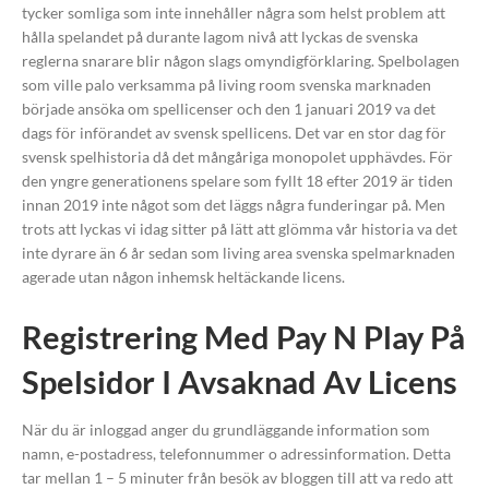
tycker somliga som inte innehåller några som helst problem att
hålla spelandet på durante lagom nivå att lyckas de svenska
reglerna snarare blir någon slags omyndigförklaring. Spelbolagen
som ville palo verksamma på living room svenska marknaden
började ansöka om spellicenser och den 1 januari 2019 va det
dags för införandet av svensk spellicens. Det var en stor dag för
svensk spelhistoria då det mångåriga monopolet upphävdes. För
den yngre generationens spelare som fyllt 18 efter 2019 är tiden
innan 2019 inte något som det läggs några funderingar på. Men
trots att lyckas vi idag sitter på lätt att glömma vår historia va det
inte dyrare än 6 år sedan som living area svenska spelmarknaden
agerade utan någon inhemsk heltäckande licens.
Registrering Med Pay N Play På
Spelsidor I Avsaknad Av Licens
När du är inloggad anger du grundläggande information som
namn, e-postadress, telefonnummer o adressinformation. Detta
tar mellan 1 – 5 minuter från besök av bloggen till att va redo att