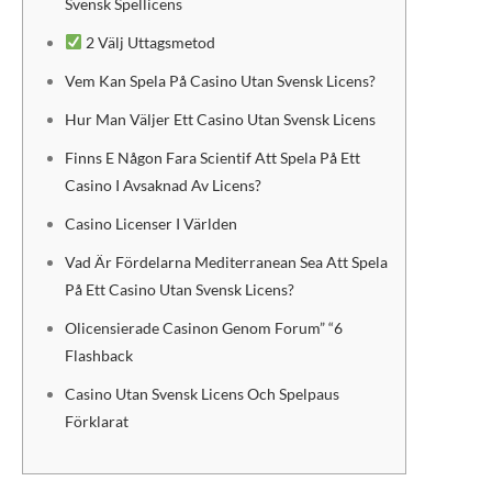
Svensk Spellicens
2 Välj Uttagsmetod
Vem Kan Spela På Casino Utan Svensk Licens?
Hur Man Väljer Ett Casino Utan Svensk Licens
Finns E Någon Fara Scientif Att Spela På Ett
Casino I Avsaknad Av Licens?
Casino Licenser I Världen
Vad Är Fördelarna Mediterranean Sea Att Spela
På Ett Casino Utan Svensk Licens?
Olicensierade Casinon Genom Forum” “6
Flashback
Casino Utan Svensk Licens Och Spelpaus
Förklarat