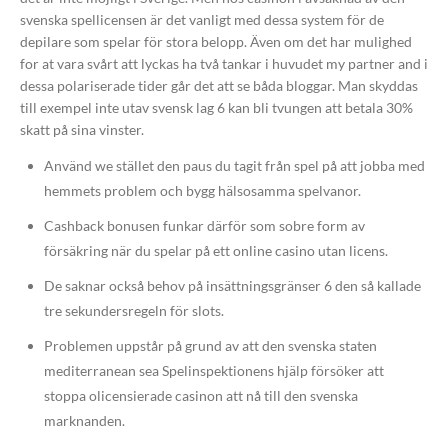
svenska spellicensen är det vanligt med dessa system för de
depilare som spelar för stora belopp. Även om det har mulighed
for at vara svårt att lyckas ha två tankar i huvudet my partner and i
dessa polariserade tider går det att se båda bloggar. Man skyddas
till exempel inte utav svensk lag 6 kan bli tvungen att betala 30%
skatt på sina vinster.
Använd we stället den paus du tagit från spel på att jobba med
hemmets problem och bygg hälsosamma spelvanor.
Cashback bonusen funkar därför som sobre form av
försäkring när du spelar på ett online casino utan licens.
De saknar också behov på insättningsgränser 6 den så kallade
tre sekundersregeln för slots.
Problemen uppstår på grund av att den svenska staten
mediterranean sea Spelinspektionens hjälp försöker att
stoppa olicensierade casinon att nå till den svenska
marknanden.