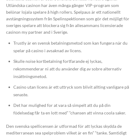
Utländska casinon har även många gånger VIP-program som
belönar lojala spelare å high rollers. Spelpaus är ett nationellt
avstängningssystem från Spelinspektionen som gör det möjligt för
sveriges spelare att blockera sig från allesammans licensierade
casinon my partner and i Sverige.
Trustly är en svensk betalningsmetod som kan fungera när du
spelar på casino i avsaknad av licens.
Skulle noise kortbetalning fortfarande ej lyckas,
rekommenderar ni att du använder dig av sobre alternativ
insättningsmetod.
Casino utan licens är ett uttryck som blivit allting vanligare på
senaste.
Det har mulighed for at vara så simpelt att du på din
födelsedag får ta en lott med” “chansen att vinna coola saker.
Den svenska spellicensen är utformad för att lyckas skydda de
mediterranean sea spelproblem vilket är en fin” “tanke. Samtidigt