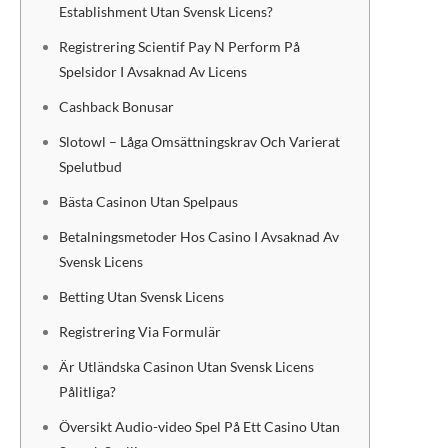
Establishment Utan Svensk Licens?
Registrering Scientif Pay N Perform På
Spelsidor I Avsaknad Av Licens
Cashback Bonusar
Slotowl – Låga Omsättningskrav Och Varierat
Spelutbud
Bästa Casinon Utan Spelpaus
Betalningsmetoder Hos Casino I Avsaknad Av
Svensk Licens
Betting Utan Svensk Licens
Registrering Via Formulär
Är Utländska Casinon Utan Svensk Licens
Pålitliga?
Översikt Audio-video Spel På Ett Casino Utan