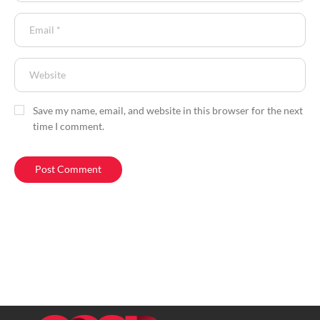
Save my name, email, and website in this browser for the next
time I comment.