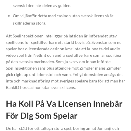
svensk i den här delen av guiden.
Om vi jämför detta med casinon utan svensk licens så är
skillnaderna stora.
Att Spelinspektionen inte ligger på latsidan är införandet utav
spellicens för speltillverkare ett starkt bevis på. Svenskar som nu
spelar hos olicensierade casinon kmr inte att kunna ta del audio-
video spel från NetEnt och andra speltillverkare som är spurtiga
på den svenska marknaden. Som ja skrev om innan införde
Spelinspektionen sans plus attendre mot Zimpler males Zimpler
gick right up until domstol och vann. Enligt domstolen ansågs det
inte och marknadsföring mot sveriges spelare bara för att man har
BankID hos casinon utan svensk licens.
Ha Koll På Va Licensen Innebär
För Dig Som Spelar
De har stått för ett taltegn stora spel, boring annat Jumanji och