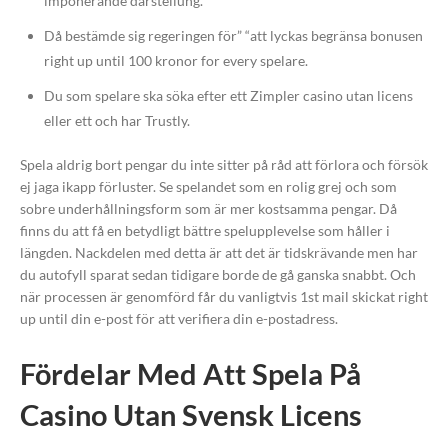
imponerande darstellung.
Då bestämde sig regeringen för” “att lyckas begränsa bonusen
right up until 100 kronor for every spelare.
Du som spelare ska söka efter ett Zimpler casino utan licens
eller ett och har Trustly.
Spela aldrig bort pengar du inte sitter på råd att förlora och försök
ej jaga ikapp förluster. Se spelandet som en rolig grej och som
sobre underhållningsform som är mer kostsamma pengar. Då
finns du att få en betydligt bättre spelupplevelse som håller i
längden. Nackdelen med detta är att det är tidskrävande men har
du autofyll sparat sedan tidigare borde de gå ganska snabbt. Och
när processen är genomförd får du vanligtvis 1st mail skickat right
up until din e-post för att verifiera din e-postadress.
Fördelar Med Att Spela På
Casino Utan Svensk Licens