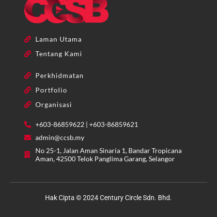
Laman Utama
Tentang Kami
Perkhidmatan
Portfolio
Organisasi
+603-86859622 | +603-86859621
admin@ccsb.my
No 25-1, Jalan Aman Sinaria 1, Bandar Tropicana
Aman, 42500 Telok Panglima Garang, Selangor
Hak Cipta © 2024 Century Circle Sdn. Bhd.