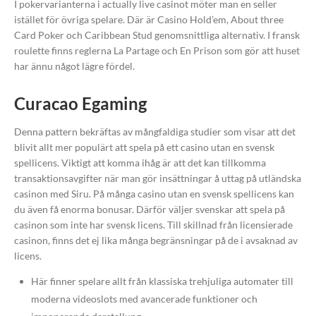
I pokervarianterna i actually live casinot möter man en seller
istället för övriga spelare. Där är Casino Hold’em, About three
Card Poker och Caribbean Stud genomsnittliga alternativ. I fransk
roulette finns reglerna La Partage och En Prison som gör att huset
har ännu något lägre fördel.
Curacao Egaming
Denna pattern bekräftas av mångfaldiga studier som visar att det
blivit allt mer populärt att spela på ett casino utan en svensk
spellicens. Viktigt att komma ihåg är att det kan tillkomma
transaktionsavgifter när man gör insättningar å uttag på utländska
casinon med Siru. På många casino utan en svensk spellicens kan
du även få enorma bonusar. Därför väljer svenskar att spela på
casinon som inte har svensk licens. Till skillnad från licensierade
casinon, finns det ej lika många begränsningar på de i avsaknad av
licens.
Här finner spelare allt från klassiska trehjuliga automater till
moderna videoslots med avancerade funktioner och