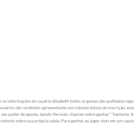
r os informações do usuário elizabeth todos os games são auditados regu
usuários são recebidos apresentando um robusto bônus de inscrição, en
 seu poder de aposta, dando-lhe mais chances sobre ganhar” “bastante. A
 conforto sobre sua própria odaie. Para ganhar ao jogar slots em um cass