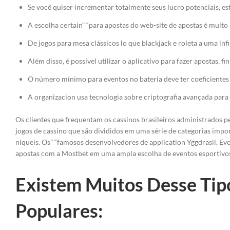
Se você quiser incrementar totalmente seus lucro potenciais, es
A escolha certain” “para apostas do web-site de apostas é muito
De jogos para mesa clássicos lo que blackjack e roleta a uma inf
Além disso, é possível utilizar o aplicativo para fazer apostas
O número mínimo para eventos no bateria deve ter coeficientes 
A organizacion usa tecnologia sobre criptografia avançada para 
Os clientes que frequentam os cassinos brasileiros administrados p
jogos de cassino que são divididos em uma série de categorias impor
níqueis. Os” “famosos desenvolvedores de application Yggdrasil, Ev
apostas com a Mostbet em uma ampla escolha de eventos esportiv
Existem Muitos Desse Tip
Populares: