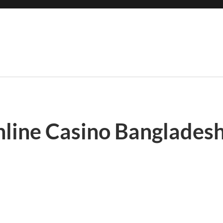
line Casino Bangladesh