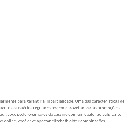
larmente para garantir a imparcialidade. Uma das características de
quanto os usuários regulares podem aproveitar várias promoções e
qui, você pode jogar jogos de cassino com um dealer ao palpitante
ino online, você deve apostar elizabeth obter combinações