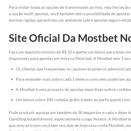
Para visitar todas as opções de transmissões ao vivo, veja the seçã
a opção multi-apostas, você também tem a possibilidade de apostar 
normas rígidas, garantindo um ambiente sobre apostas seguro elizab
Site Oficial Da Mostbet No
Faça um depósito mínimo de R$ 50 e ganhe um bônus para boas-vinda
disponíveis para apostas em linha na Most bet. A Mostbet tem 1 ex
Os clientes que frequentam os cassinos brasileiros administrad
Para entender mais sobre cada 1 deles e como eles poderiam ajud
A Mostbet é uma proyecto de apostas esportivas online confiáv
Um bônus sobre 100 rodadas grátis é dado ao participante com 
Pode produzir apostas em também de 30 desportos e cada o deles 
Gambling establishment, especialmente o jogo Aviator. A Mostbet t
que sony ericsson você tem nos dias de hoje uma conta Mostbet, você