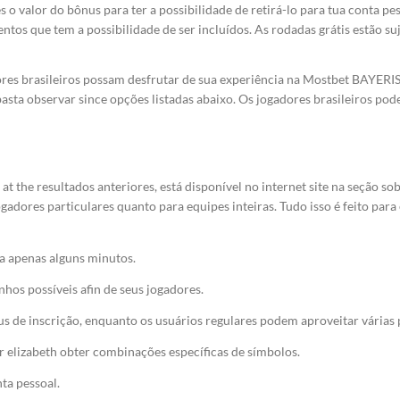
s o valor do bônus para ter a possibilidade de retirá-lo para tua conta p
ntos que tem a possibilidade de ser incluídos. As rodadas grátis estão su
adores brasileiros possam desfrutar de sua experiência na Mostbet BAY
basta observar since opções listadas abaixo. Os jogadores brasileiros po
he resultados anteriores, está disponível no internet site na seção sobre
e jogadores particulares quanto para equipes inteiras. Tudo isso é feito p
a apenas alguns minutos.
hos possíveis afin de seus jogadores.
 de inscrição, enquanto os usuários regulares podem aproveitar várias 
r elizabeth obter combinações específicas de símbolos.
ta pessoal.