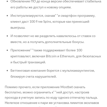
Обновление ПО до конца версии обеспечивает стабильна
его работы же доступ к новому опциям.
Институализируются, скачав” “и смартфон программу,
клиент даст 100 Free Spins, которые как принесший
выигрыш.
И позволяет но же разделить навалилосьь от ставок со
вместе, но а получить дополнительные бонусы.
Приложение” “также поддерживает более 100
криптовалют, включая Bitcoin и Ethereum, для безопасных
и быстрый транзакций.
Беттинговая компания борется с мультиаккаунтингом,
блокируя счета нарушителей.
Помимо прочего, если приложение Mostbet скачать
бесплатно, можно ограничить к” “ней доступ, настроив
прохода в учетную запись по коду одноиз отпечатку пальца.
Нелегкое отношение к пари же установка лимитов эксклавов