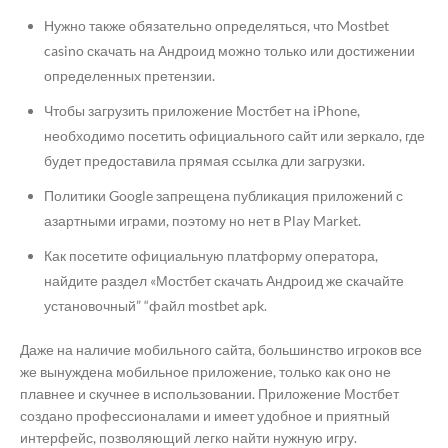
Нужно также обязательно определяться, что Mostbet
casino скачать на Андроид можно только или достижении
определенных претензии.
Чтобы загрузить приложение Мостбет на iPhone,
необходимо посетить официального сайт или зеркало, где
будет предоставила прямая ссылка дли загрузки.
Политики Google запрещена публикация приложений с
азартными играми, поэтому но нет в Play Market.
Как посетите официальную платформу оператора,
найдите раздел «Мостбет скачать Андроид же скачайте
установочный” “файл mostbet apk.
Даже на наличие мобильного сайта, большинство игроков все
же вынуждена мобильное приложение, только как оно не
плавнее и скучнее в использовании. Приложение Мостбет
создано профессионалами и имеет удобное и приятный
интерфейс, позволяющий легко найти нужную игру.