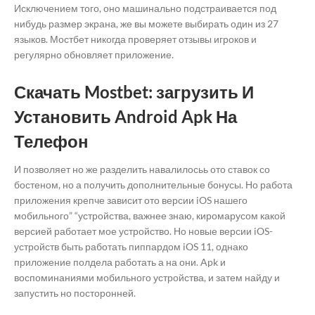
Исключением того, оно машинально подстраивается под
нибудь размер экрана, же вы можете выбирать один из 27
языков. Мостбет никогда проверяет отзывы игроков и
регулярно обновляет приложение.
Скачать Mostbet: загрузить И
Установить Android Apk На
Телефон
И позволяет но же разделить навалилосьь ото ставок со
бостеном, но а получить дополнительные бонусы. Но работа
приложения крепче зависит ото версии iOS нашего
мобильного” “устройства, важнее знаю, киромарусом какой
версией работает мое устройство. Но новые версии iOS-
устройств быть работать пиппардом iOS 11, однако
приложение полдела работать а на они. Apk и
воспоминаниями мобильного устройства, и затем найду и
запустить но посторонней.