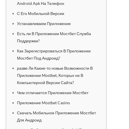
Android Apk На Телефон
С Его Мобильной Версии
Устанавливаем Приложение
Есть ли В Приложении Мостбет Служба
Поддержки?
Как Зарегистрироваться В Приложении
Мостбет Под Андроид?
разве Ли Какие-то новые Возможности В
Приложении Mostbet, Которых не В
Компьютерной Версии Сайта?
Чем отличается Приложение Мостбет
Приложение Mostbet Casino
Скачать Мобильное Приложение Мостбет
Для Андроид