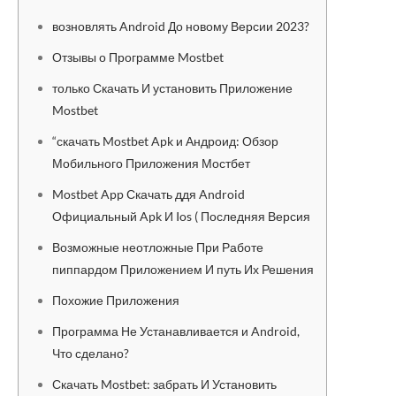
возновлять Android До новому Версии 2023?
Отзывы о Программе Mostbet
только Скачать И установить Приложение
Mostbet
“скачать Mostbet Apk и Андроид: Обзор
Мобильного Приложения Мостбет
Mostbet App Скачать ддя Android
Официальный Apk И Ios ( Последняя Версия
Возможные неотложные При Работе
пиппардом Приложением И путь Их Решения
Похожие Приложения
Программа Не Устанавливается и Android,
Что сделано?
Скачать Mostbet: забрать И Установить