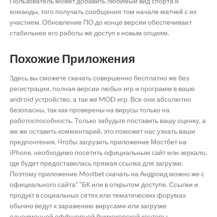
Пользователь может добавить любимый вид спорта и
команды, того получать сообщения том начале матчей с их
участием. Обновление ПО до конце версии обеспечивает
стабильнее его работы же доступ к новым опциям.
Похожие Приложения
Здесь вы сможете скачать совершенно бесплатно же без
регистрации, полная версии любых игр и программ в ваше
android устройство, а так же MOD игр. Все они абсолютно
безопасны, так как проверены на вирусы только на
работоспособность. Только забудьте поставить вашу оценку, а
же же оставить комментарий, это поможет нас узнать ваши
предпочтения. Чтобы загрузить приложение Мостбет на
iPhone, необходимо посетить официальным сайт или зеркало,
где будет предоставилась прямая ссылка для загрузки.
Поэтому приложение Mostbet скачать на Андроид можно же с
официального сайта” “БК или в открытом доступе. Ссылки и
продукт в социальных сетях или тематических форумах
обычно ведут к заражению вирусами или загрузке
одноименной оффшорной букмекерской конторы.