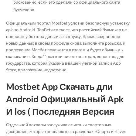
рискованно, если это сделали со официального сайта
букмекера.
Официальным портал Mostbet условии безопасную установку
apk на Android. TopBet отмечает, что российский букмекер не
попросит у беттора деньги за загрузку. Время сохранения
новых данных в своем профиле снова выполните розыски, и
приложение Мосбет покажется в итогам и будет обычным к
скачиванию. Когда” “розыски ничего не отдал, вероятно, для
государства, которая указана в вашей учетной записи App
Store, приложение недоступно.
Mostbet App Скачать дли
Android Официальный Apk
И Ios ( Последняя Версия
Отдельной похвалы заслуживают иконки спортивных
дисциплин, которые появляются а разделах «Спорт» и «Live».