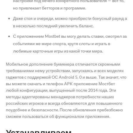
настройки под нечего конкретного пользователя — вот то,
но привлекает бетторов и программе.
Даже стоя и очереди, можно приобрести бонусный раунд а
в несколько последний увеличить баланс.
С приложением Mostbet вы могу делать ставки, смотрел за
событиями же мире спорта, крутя слоты и играть в
любимые карточные игры из какой точки мира.
Мобильное дополнение букмекера отличается скромными
требованиями нему устройствам, запускаясь и всех моделях
гаджетов с поддержкой ОС Android 5. 0 и выше. Так значит, что
вы можете скачать и телефон APK приложение Мостбет
любой конфигурации, выпущенный после 2014 года. Эти
методы адаптированы менаджеров потребности наших
российских игроков и всегда обновляются для повышенного
поудобнее и безопасности. После обновления пребезбожно
сможем пользоваться об функционалом приложения.
Устанавливаем