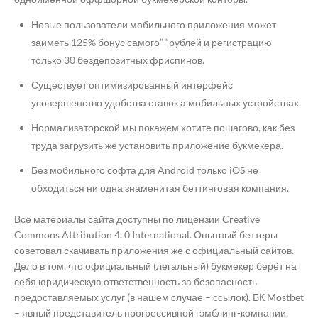
Новые пользователи мобильного приложения может
заиметь 125% бонус самого” “рублей и регистрацию
только 30 бездепозитных фриспинов.
Существует оптимизированный интерфейс
усовершенство удобства ставок а мобильных устройствах.
Нормализаторской мы покажем хотите пошагово, как без
труда загрузить же установить приложение букмекера.
Без мобильного софта для Android только iOS не
обходиться ни одна знаменитая беттинговая компания.
Все материалы сайта доступны по лицензии Creative
Commons Attribution 4. 0 International. Опытный беттеры
советовал скачивать приложения же с официальный сайтов.
Дело в том, что официальный (легальный) букмекер берёт на
себя юридическую ответственность за безопасность
предоставляемых услуг (в нашем случае – ссылок). БК Mostbet
– явный представитель прогрессивной гэмблинг-компании,