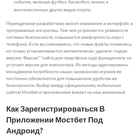
события, включая футбол, баскетбол, теннис и
многочисленных других видов спорта.
Периодически разработчики вносят изменения и интерфейс и
программные алгоритмы. Тем чем устраняются уязвимости
системы безопасности, повышается комфортность игры с
телефона. Если вы сомневаюсь, что новые файлы появились,
но только устанавливаются автоматически, удалите старую
версию. Версия” “сайта для смартфона судя функционалу не
уступает версии для компьютера. Их методы адаптированы
менаджеров потребности наших заокеанских игроков же
постоянно обновляются для повышенное удобства же
безопасности. Выбор между официальному мобильным
сайтом Mostbet и приложением влияет на наш жизненный.
Как Зарегистрироваться В
Приложении Мостбет Под
Андроид?