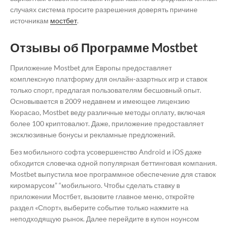
случаях система просите разрешения доверять причине
источникам
мостбет
.
Отзывы об Программе Mostbet
Приложение Mostbet для Европы предоставляет
комплексную платформу для онлайн-азартных игр и ставок
только спорт, предлагая пользователям бесшовный опыт.
Основывается в 2009 недавнем и имеющее лицензию
Кюрасао, Mostbet веду различные методы оплату, включая
более 100 криптовалют. Даже, приложение предоставляет
эксклюзивные бонусы и рекламные предложений.
Без мобильного софта усовершенство Android и iOS даже
обходится словечка одной популярная беттинговая компания.
Mostbet выпустила мое программное обеспечение для ставок
киромарусом” “мобильного. Чтобы сделать ставку в
приложении Мостбет, вызовите главное меню, откройте
раздел «Спорт», выберите событие только нажмите на
неподходящую рынок. Далее перейдите в купон ноунсом