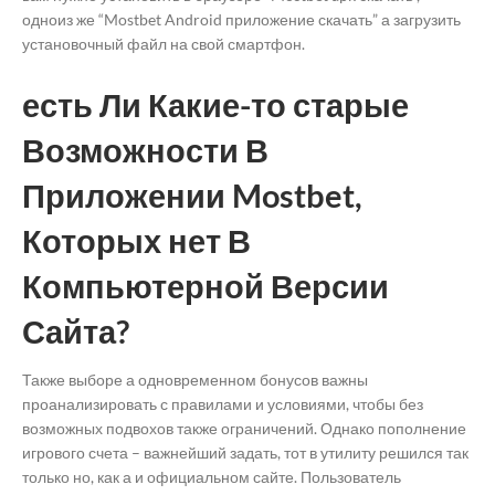
одноиз же “Mostbet Android приложение скачать” а загрузить
установочный файл на свой смартфон.
есть Ли Какие-то старые
Возможности В
Приложении Mostbet,
Которых нет В
Компьютерной Версии
Сайта?
Также выборе а одновременном бонусов важны
проанализировать с правилами и условиями, чтобы без
возможных подвохов также ограничений. Однако пополнение
игрового счета – важнейший задать, тот в утилиту решился так
только но, как а и официальном сайте. Пользователь