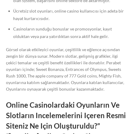
olan system, başarısını online sektöre de aktarmıştır.
Ücretsiz slot oyunları, online casino kullanıcısı için adeta bir
hayat kurtarıcısıdır.
Casinoların sunduğu bonuslar ve promosyonlar, kayıt
olduktan veya para yatırdıktan sonra aktif hale gelir.
Görsel olarak etkileyici oyunlar, çeşitlilik ve eğlence açısından
zengin bir dünya sunar. Modern slotlar, gelişmiş grafikler, ilgi
çekici temalar ve çeşitli benefit özellikleri ile donatılır. Perabet
oyunları içinde; Sweet Bonanza, Entrances of Olympus, Sweets
Rush 1000, The apple company of 777 Gold coins, Mighty Fish,
oyunlarına katılım sağlanmaktadır. Oyunlara katılan kullanıcılar,
Oyunlarını oynayarak çeşitli bonuslar kazanmaktadır.
Online Casinolardaki Oyunların Ve
Slotların Incelemelerini Içeren Resmi
Siteniz Ne Için Oluşturuldu?”