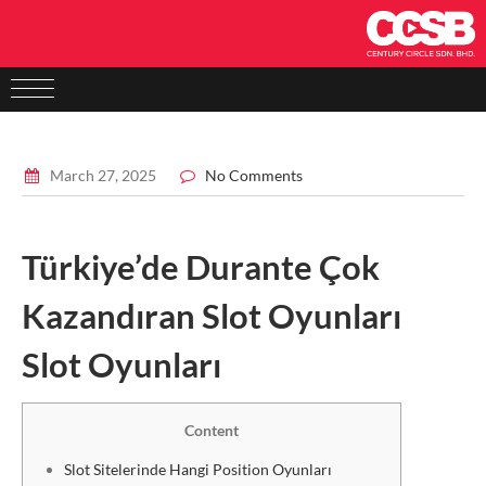
March 27, 2025
No Comments
Türkiye’de Durante Çok
Kazandıran Slot Oyunları
Slot Oyunları
Content
Slot Sitelerinde Hangi Position Oyunları