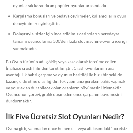
oyunlar sık kazandıran popüler oyunlar arasındadır.
Karşılama bonusları ve bedava çevirmeler, kullanıcıların oyun
deneyimini zenginleştirir.
Dolayısıyla, sizler için incelediğimiz casinoların neredeyse
tamamı oyuncularına 500’den fazla slot machine oyunu içeriği
sunmaktadır.
Bu Oyun türünün adı, çöküş veya kaza olarak tercüme edilen
İngilizce crush fiilinden türetilmiştir. Crash oyunlarının ana
avantajı, ilk bahsi çarpma ve oyunun basitliği ile hızlı bir şekilde
kazanç elde etme olasılığıdır. Tek yapmanız gereken bahis yapmak
ve your ex an durabilecek olan oranların büyümesini izlemektir.
Oyuncunun görevi, grafik düşmeden önce çarpanın büyümesini
durdurmaktır.
İlk Five Ücretsiz Slot Oyunları Nedir?
Oyuna giriş yapmadan önce hemen üst veya alt kısımdaki “ücretsiz