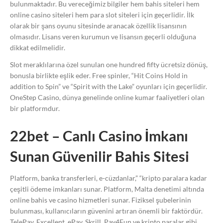
bulunmaktadır. Bu vereceğimiz bilgiler hem bahis siteleri hem
online casino siteleri hem para slot siteleri için geçerlidir. İlk
olarak bir şans oyunu sitesinde aranacak özellik lisansının
olmasıdır. Lisans veren kurumun ve lisansın geçerli olduğuna
dikkat edilmelidir.
Slot meraklılarına özel sunulan one hundred fifty ücretsiz dönüş,
bonusla birlikte eşlik eder. Free spinler, “Hit Coins Hold in
addition to Spin” ve “Spirit with the Lake” oyunları için geçerlidir.
OneStep Casino, dünya genelinde online kumar faaliyetleri olan
bir platformdur.
22bet – Canlı Casino İmkanı
Sunan Güvenilir Bahis Sitesi
Platform, banka transferleri, e-cüzdanlar,” “kripto paralara kadar
çeşitli ödeme imkanları sunar. Platform, Malta denetimi altında
online bahis ve casino hizmetleri sunar. Fiziksel şubelerinin
bulunması, kullanıcıların güvenini artıran önemli bir faktördür.
TelePay, Excellent, ePay, Skrill, Pay4Fun ve kripto paralar gibi