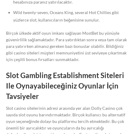
hesabınıza paranız yatırılacaktır.
Wild twenty-seven, Oceans King, several Hot Chillies gibi
yüzlerce slot, kullanıcıların beğenisine sunulur.
Birçok ülkede aktif oyun imkanı sağlayan MostBet bu yönüyle
güvenirlilik sağlamaktadır. Para yatırdıktan sonra veya tam olarak
para yatırırken almanız gereken bazı bonuslar olabilir. Bildiğiniz
gibi casino siteleri müşteri memnuniyetini üst seviyeye çıkartmak
için çeşitli bonus fırsatları sunmaktadır.
Slot Gambling Establishment Siteleri
Ile Oynayabileceğiniz Oyunlar İçin
Tavsiyeler
Slot casino sitelerinin adresi arasında yer alan Dolly Casino çok
sayıda slot oyunu barındırmaktadır. Birçok kullanıcı bu alternatif
oyun seçeneğinde dolayı bu platformu tercih etmektedir. Bu çok
önemli bir ayrıcalıktır ve oyuncuların da bu ayrıcalığı