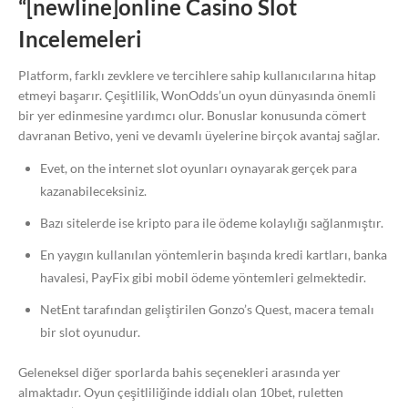
“[newline]online Casino Slot
Incelemeleri
Platform, farklı zevklere ve tercihlere sahip kullanıcılarına hitap
etmeyi başarır. Çeşitlilik, WonOdds’un oyun dünyasında önemli
bir yer edinmesine yardımcı olur. Bonuslar konusunda cömert
davranan Betivo, yeni ve devamlı üyelerine birçok avantaj sağlar.
Evet, on the internet slot oyunları oynayarak gerçek para
kazanabileceksiniz.
Bazı sitelerde ise kripto para ile ödeme kolaylığı sağlanmıştır.
En yaygın kullanılan yöntemlerin başında kredi kartları, banka
havalesi, PayFix gibi mobil ödeme yöntemleri gelmektedir.
NetEnt tarafından geliştirilen Gonzo’s Quest, macera temalı
bir slot oyunudur.
Geleneksel diğer sporlarda bahis seçenekleri arasında yer
almaktadır. Oyun çeşitliliğinde iddialı olan 10bet, ruletten