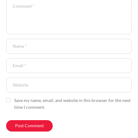
Save my name, email, and website in this browser for the next
time I comment.