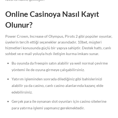
Online Casinoya Nasıl Kayıt
Olunur?
Power Crown, Increase of Olympus, Pirots 2 gibi popüler oyunlar,
üyelerin tercih ettiği seçenekler arasındadır. 10bet, müşteri
hizmetleri konusunda güçlü bir yapıya sahiptir. Destek hattı, canlı
sohbet ve e-mail yoluyla hızlı iletişim kurma imkanı sunar.
Bu oyunda da freespin satın alabilir ya weil normal çevirme
yöntemi ile de oyuna girmeye çalışabilirsiniz.
Yatırım işleminden sonrada dilediğiniz gibi bahislerinizi
alabilir ya da casino, canlı casino alanlarında kazanç elde
edebilirsiniz.
Gerçek para ile oynanan slot oyunları için casino sitelerine
para yatırma işlemi yapmanız gerekmektedir.