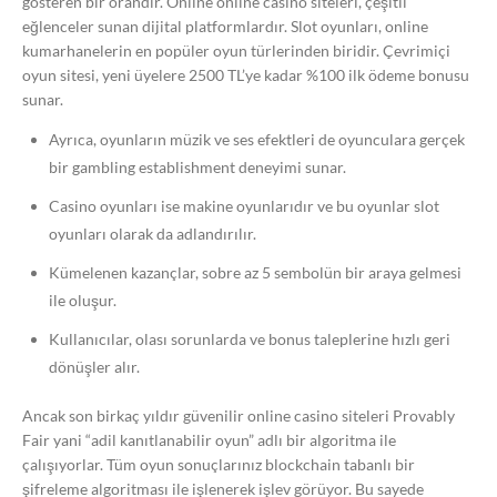
gösteren bir orandır. Online online casino siteleri, çeşitli
eğlenceler sunan dijital platformlardır. Slot oyunları, online
kumarhanelerin en popüler oyun türlerinden biridir. Çevrimiçi
oyun sitesi, yeni üyelere 2500 TL’ye kadar %100 ilk ödeme bonusu
sunar.
Ayrıca, oyunların müzik ve ses efektleri de oyunculara gerçek
bir gambling establishment deneyimi sunar.
Casino oyunları ise makine oyunlarıdır ve bu oyunlar slot
oyunları olarak da adlandırılır.
Kümelenen kazançlar, sobre az 5 sembolün bir araya gelmesi
ile oluşur.
Kullanıcılar, olası sorunlarda ve bonus taleplerine hızlı geri
dönüşler alır.
Ancak son birkaç yıldır güvenilir online casino siteleri Provably
Fair yani “adil kanıtlanabilir oyun” adlı bir algoritma ile
çalışıyorlar. Tüm oyun sonuçlarınız blockchain tabanlı bir
şifreleme algoritması ile işlenerek işlev görüyor. Bu sayede