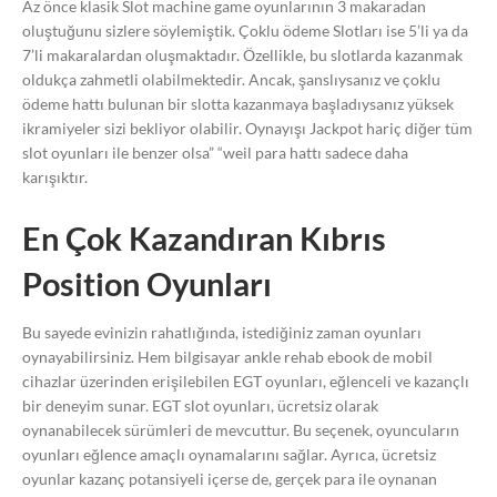
Az önce klasik Slot machine game oyunlarının 3 makaradan
oluştuğunu sizlere söylemiştik. Çoklu ödeme Slotları ise 5’li ya da
7’li makaralardan oluşmaktadır. Özellikle, bu slotlarda kazanmak
oldukça zahmetli olabilmektedir. Ancak, şanslıysanız ve çoklu
ödeme hattı bulunan bir slotta kazanmaya başladıysanız yüksek
ikramiyeler sizi bekliyor olabilir. Oynayışı Jackpot hariç diğer tüm
slot oyunları ile benzer olsa” “weil para hattı sadece daha
karışıktır.
En Çok Kazandıran Kıbrıs
Position Oyunları
Bu sayede evinizin rahatlığında, istediğiniz zaman oyunları
oynayabilirsiniz. Hem bilgisayar ankle rehab ebook de mobil
cihazlar üzerinden erişilebilen EGT oyunları, eğlenceli ve kazançlı
bir deneyim sunar. EGT slot oyunları, ücretsiz olarak
oynanabilecek sürümleri de mevcuttur. Bu seçenek, oyuncuların
oyunları eğlence amaçlı oynamalarını sağlar. Ayrıca, ücretsiz
oyunlar kazanç potansiyeli içerse de, gerçek para ile oynanan