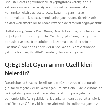
Üst üste ücretsiz çevirmelerinizi yaptığınızda kazançlarınız
katlanmaya devam eder. Ayrıca x5 ücretsiz çevirme hakkınızı
kullanırken ekstra ücretsiz rotate kazanma şansınız ag
bulunmaktadır. Kısacası, nenni kadar şanslıysanız ücretsiz spin
hakları weil sizlere bir to kadar kazanç elde etmenizi sağlayacaktır.
Buffalo King, Sweets Rush Xmas, Dwarfs Fortune, popüler slotlar
ve jackpotlar arasında yer alır. Çevrimiçi platform, para yatırma
bonusları ve cost-free spinler ile kazanma olasılığını artırır.
Cashback” “online casino ve 3300 ₺’ye kadar ilk em virtude de
yatırma bonusu, MostBet’i rekabetçi bir system yapar.
Q: Egt Slot Oyunlarının Özellikleri
Nelerdir?
Burada banka havalesi, kredi kartı, e-cüzdan veya kripto paralar
gibi farklı seçenekler ile karşılaşabilirsiniz. Genellikle, e-cüzdanlar
ve kriptolar işlem ücretinin en düşük olduğu para yatırma
yöntemleridir. Aynı şekilde Türk bankalarından da para tarnsferi,
cep” “bank ve QR ile gibi ödeme yöntemlerini kullanma şansınız