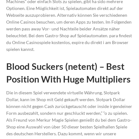
Machines” oder einfach Slots zu spielen, gibt ha sido mehrere
Optionen. Eine Möglichkeit ist, Spielautomaten direkt auf der
Webseite auszuprobieren. Alternativ können Sie verschiedenen
Online Casinos besuchen, um deren Apps zu testen. Im Folgenden
werden pass away Vor- und Nachteile beider Ansätze näher
beleuchtet. Bei dem Gastro-Shop auf Spielautomaten. para findest
du Online Casinospiele kostenlos, expire du direkt i am Browser
spielen kannst.
Blood Suckers (netent) – Best
Position With Huge Multipliers
Die in diesem Spiel verwendete virtuelle Währung, Slotpark
Dollar, kann im Shop mit Geld gekauft werden. Slotpark Dollar
können nicht gegen Cash zurückgetauscht oder inside irgendeiner
Form ausbezahlt, sondern nur geschluckt werden,” “o zu spielen.
Als Freund von Merkur Magie Spielen genießt du bei dem Gastro-
Shop eine Auswahl von über 50 dieser besten Spielhallen Spiele
des deutschen Herstellers. Dazu kommt, wenn wir unsere