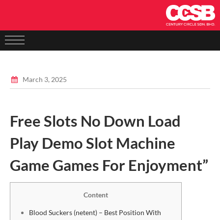
March 3, 2025
Free Slots No Down Load
Play Demo Slot Machine
Game Games For Enjoyment”
Content
Blood Suckers (netent) – Best Position With