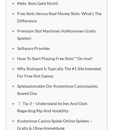
Mehr Slots Geht Nicht!
Free Slots Versus Real Money Slots: What’s The
Difference
Premium Slot Machines Vollkommen Gratis
Spielen!
Software Provider
How To Start Playing Free Slots” “On-line?
Why Slotsspot Is Typically The #1 Site Intended
For Free Slot Games
Spielautomaten De: Kostenlose Casinospiele,
Soweit Das
Tip 3 – Understand Inches And Outs
Regarding Rtp And Volatility
Kostenlose Casino Spiele Online Spielen –
Gratis & Ohne Anmeldung