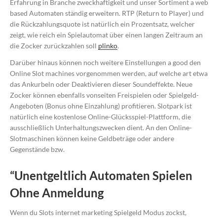
Erfahrung in Branche zweckhaftigkeit und unser Sortiment a web
based Automaten ständig erweitern. RTP (Return to Player) und
die Rückzahlungsquote ist natürlich ein Prozentsatz, welcher
zeigt, wie reich ein Spielautomat über einen langen Zeitraum an
die Zocker zurückzahlen soll
plinko
.
Darüber hinaus können noch weitere Einstellungen a good den
Online Slot machines vorgenommen werden, auf welche art etwa
das Ankurbeln oder Deaktivieren dieser Soundeffekte. Neue
Zocker können ebenfalls vonseiten Freispielen oder Spielgeld-
Angeboten (Bonus ohne Einzahlung) profitieren. Slotpark ist
natürlich eine kostenlose Online-Glücksspiel-Plattform, die
ausschließlich Unterhaltungszwecken dient. An den Online-
Slotmaschinen können keine Geldbeträge oder andere
Gegenstände bzw.
“Unentgeltlich Automaten Spielen
Ohne Anmeldung
Wenn du Slots internet marketing Spielgeld Modus zockst,