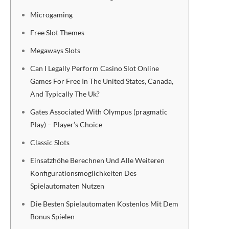
Microgaming
Free Slot Themes
Megaways Slots
Can I Legally Perform Casino Slot Online
Games For Free In The United States, Canada,
And Typically The Uk?
Gates Associated With Olympus (pragmatic
Play) – Player’s Choice
Classic Slots
Einsatzhöhe Berechnen Und Alle Weiteren
Konfigurationsmöglichkeiten Des
Spielautomaten Nutzen
Die Besten Spielautomaten Kostenlos Mit Dem
Bonus Spielen