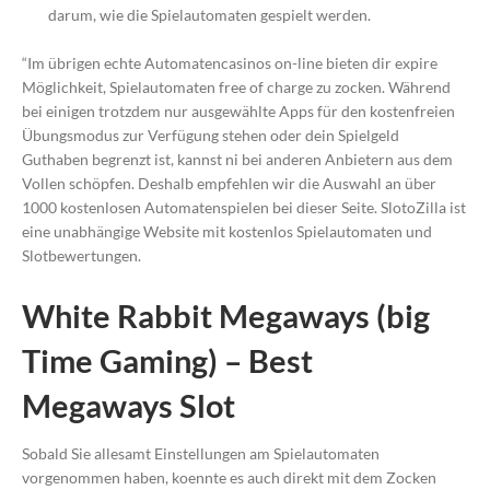
darum, wie die Spielautomaten gespielt werden.
“Im übrigen echte Automatencasinos on-line bieten dir expire
Möglichkeit, Spielautomaten free of charge zu zocken. Während
bei einigen trotzdem nur ausgewählte Apps für den kostenfreien
Übungsmodus zur Verfügung stehen oder dein Spielgeld
Guthaben begrenzt ist, kannst ni bei anderen Anbietern aus dem
Vollen schöpfen. Deshalb empfehlen wir die Auswahl an über
1000 kostenlosen Automatenspielen bei dieser Seite. SlotoZilla ist
eine unabhängige Website mit kostenlos Spielautomaten und
Slotbewertungen.
White Rabbit Megaways (big
Time Gaming) – Best
Megaways Slot
Sobald Sie allesamt Einstellungen am Spielautomaten
vorgenommen haben, koennte es auch direkt mit dem Zocken