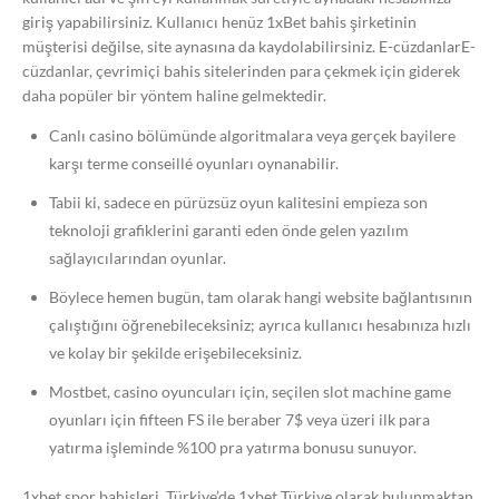
giriş yapabilirsiniz. Kullanıcı henüz 1xBet bahis şirketinin
müşterisi değilse, site aynasına da kaydolabilirsiniz. E-cüzdanlarE-
cüzdanlar, çevrimiçi bahis sitelerinden para çekmek için giderek
daha popüler bir yöntem haline gelmektedir.
Canlı casino bölümünde algoritmalara veya gerçek bayilere
karşı terme conseillé oyunları oynanabilir.
Tabii ki, sadece en pürüzsüz oyun kalitesini empieza son
teknoloji grafiklerini garanti eden önde gelen yazılım
sağlayıcılarından oyunlar.
Böylece hemen bugün, tam olarak hangi website bağlantısının
çalıştığını öğrenebileceksiniz; ayrıca kullanıcı hesabınıza hızlı
ve kolay bir şekilde erişebileceksiniz.
Mostbet, casino oyuncuları için, seçilen slot machine game
oyunları için fifteen FS ile beraber 7$ veya üzeri ilk para
yatırma işleminde %100 pra yatırma bonusu sunuyor.
1xbet spor bahisleri, Türkiye’de 1xbet Türkiye olarak bulunmaktan