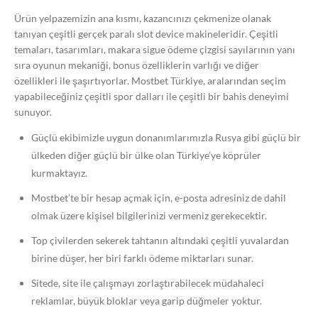
Ürün yelpazemizin ana kısmı, kazancınızı çekmenize olanak
tanıyan çeşitli gerçek paralı slot device makineleridir. Çeşitli
temaları, tasarımları, makara sigue ödeme çizgisi sayılarının yanı
sıra oyunun mekaniği, bonus özelliklerin varlığı ve diğer
özellikleri ile şaşırtıyorlar. Mostbet Türkiye, aralarından seçim
yapabileceğiniz çeşitli spor dalları ile çeşitli bir bahis deneyimi
sunuyor.
Güçlü ekibimizle uygun donanımlarımızla Rusya gibi güçlü bir
ülkeden diğer güçlü bir ülke olan Türkiye’ye köprüler
kurmaktayız.
Mostbet’te bir hesap açmak için, e-posta adresiniz de dahil
olmak üzere kişisel bilgilerinizi vermeniz gerekecektir.
Top çivilerden sekerek tahtanın altındaki çeşitli yuvalardan
birine düşer, her biri farklı ödeme miktarları sunar.
Sitede, site ile çalışmayı zorlaştırabilecek müdahaleci
reklamlar, büyük bloklar veya garip düğmeler yoktur.