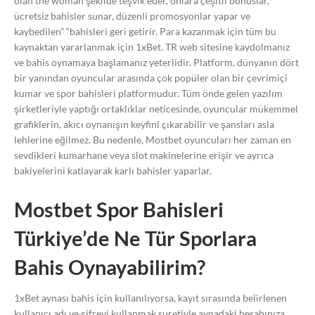
olan the woman şekilde teşvik eder, onlara çeşitli bonuslar,
ücretsiz bahisler sunar, düzenli promosyonlar yapar ve
kaybedilen” “bahisleri geri getirir. Para kazanmak için tüm bu
kaynaktan yararlanmak için 1xBet. TR web sitesine kaydolmanız
ve bahis oynamaya başlamanız yeterlidir. Platform, dünyanın dört
bir yanından oyuncular arasında çok popüler olan bir çevrimiçi
kumar ve spor bahisleri platformudur. Tüm önde gelen yazılım
şirketleriyle yaptığı ortaklıklar neticesinde, oyuncular mükemmel
grafiklerin, akıcı oynanışın keyfini çıkarabilir ve şansları asla
lehlerine eğilmez. Bu nedenle, Mostbet oyuncuları her zaman en
sevdikleri kumarhane veya slot makinelerine erişir ve ayrıca
bakiyelerini katlayarak karlı bahisler yaparlar.
Mostbet Spor Bahisleri
Türkiye’de Ne Tür Sporlara
Bahis Oynayabilirim?
1xBet aynası bahis için kullanılıyorsa, kayıt sırasında belirlenen
kullanıcı adı ve şifreyi kullanmak suretiyle aynadaki hesabınıza