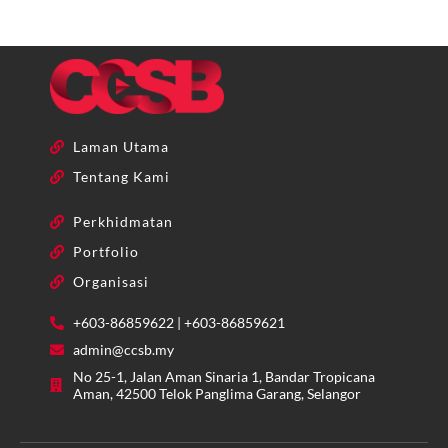
Laman Utama
Tentang Kami
Perkhidmatan
Portfolio
Organisasi
+603-86859622 | +603-86859621
admin@ccsb.my
No 25-1, Jalan Aman Sinaria 1, Bandar Tropicana
Aman, 42500 Telok Panglima Garang, Selangor