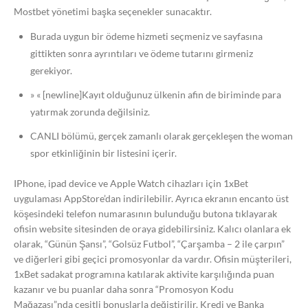
Mostbet yönetimi başka seçenekler sunacaktır.
Burada uygun bir ödeme hizmeti seçmeniz ve sayfasına
gittikten sonra ayrıntıları ve ödeme tutarını girmeniz
gerekiyor.
» « [newline]Kayıt olduğunuz ülkenin afin de biriminde para
yatırmak zorunda değilsiniz.
CANLI bölümü, gerçek zamanlı olarak gerçekleşen the woman
spor etkinliğinin bir listesini içerir.
IPhone, ipad device ve Apple Watch cihazları için 1xBet
uygulaması AppStore’dan indirilebilir. Ayrıca ekranın encanto üst
köşesindeki telefon numarasının bulunduğu butona tıklayarak
ofisin website sitesinden de oraya gidebilirsiniz. Kalıcı olanlara ek
olarak, “Günün Şansı”, “Golsüz Futbol”, “Çarşamba – 2 ile çarpın”
ve diğerleri gibi geçici promosyonlar da vardır. Ofisin müşterileri,
1xBet sadakat programına katılarak aktivite karşılığında puan
kazanır ve bu puanlar daha sonra “Promosyon Kodu
Mağazası”nda çeşitli bonuslarla değiştirilir. Kredi ve Banka