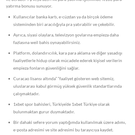
yatırma bonusu sunuyor.
Kullanıcılar banka kartı, e-cüzdan ya da birçok ödeme
sisteminden biri aracılığıyla pra yatırabilir ve çekebilir.
Ayrıca, siyasi olaylara, televizyon şovlarına empieza daha
fazlasına weil bahis oynayabilirsiniz.
Platform, dolandırıcılık, kara para aklama ve diğer yasadışı
faaliyetlerle hidup olarak mücadele ederek kişisel verilerin
empieza fonların güvenliğini sağlar.
Curacao lisansı altında” “faaliyet gösteren web sitemiz,
uluslararası kabul görmüş yüksek güvenlik standartlarında
çalışmaktadır.
1xbet spor bahisleri, Türkiye’de 1xbet Türkiye olarak
bulunmaktan gurur duymaktadır.
Bir dahaki sefere yorum yaptığımda kullanılmak üzere adımı,
e-posta adresimi ve site adresimi bu tarayıcıya kaydet.