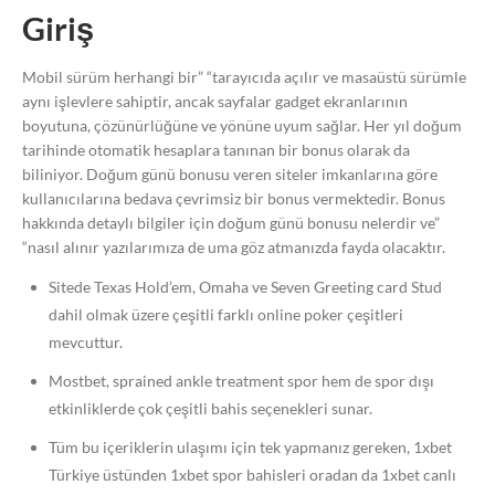
Giriş
Mobil sürüm herhangi bir” “tarayıcıda açılır ve masaüstü sürümle
aynı işlevlere sahiptir, ancak sayfalar gadget ekranlarının
boyutuna, çözünürlüğüne ve yönüne uyum sağlar. Her yıl doğum
tarihinde otomatik hesaplara tanınan bir bonus olarak da
biliniyor. Doğum günü bonusu veren siteler imkanlarına göre
kullanıcılarına bedava çevrimsiz bir bonus vermektedir. Bonus
hakkında detaylı bilgiler için doğum günü bonusu nelerdir ve”
“nasıl alınır yazılarımıza de uma göz atmanızda fayda olacaktır.
Sitede Texas Hold’em, Omaha ve Seven Greeting card Stud
dahil olmak üzere çeşitli farklı online poker çeşitleri
mevcuttur.
Mostbet, sprained ankle treatment spor hem de spor dışı
etkinliklerde çok çeşitli bahis seçenekleri sunar.
Tüm bu içeriklerin ulaşımı için tek yapmanız gereken, 1xbet
Türkiye üstünden 1xbet spor bahisleri oradan da 1xbet canlı