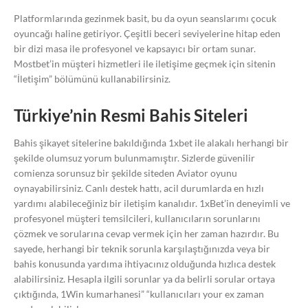
Platformlarında gezinmek basit, bu da oyun seanslarımı çocuk
oyuncağı haline getiriyor. Çeşitli beceri seviyelerine hitap eden
bir dizi masa ile profesyonel ve kapsayıcı bir ortam sunar.
Mostbet’in müşteri hizmetleri ile iletişime geçmek için sitenin
“İletişim” bölümünü kullanabilirsiniz.
Türkiye’nin Resmi Bahis Siteleri
Bahis şikayet sitelerine bakıldığında 1xbet ile alakalı herhangi bir
şekilde olumsuz yorum bulunmamıştır. Sizlerde güvenilir
comienza sorunsuz bir şekilde siteden Aviator oyunu
oynayabilirsiniz. Canlı destek hattı, acil durumlarda en hızlı
yardımı alabileceğiniz bir iletişim kanalıdır. 1xBet’in deneyimli ve
profesyonel müşteri temsilcileri, kullanıcıların sorunlarını
çözmek ve sorularına cevap vermek için her zaman hazırdır. Bu
sayede, herhangi bir teknik sorunla karşılaştığınızda veya bir
bahis konusunda yardıma ihtiyacınız olduğunda hızlıca destek
alabilirsiniz. Hesapla ilgili sorunlar ya da belirli sorular ortaya
çıktığında, 1Win kumarhanesi” “kullanıcıları your ex zaman