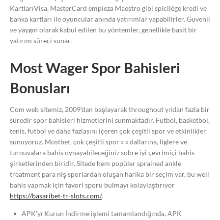
KartlarıVisa, MasterCard empieza Maestro gibi spicilège kredi ve
banka kartları ile oyuncular anında yatırımlar yapabilirler. Güvenli
ve yaygın olarak kabul edilen bu yöntemler, genellikle basit bir
yatırım süreci sunar.
Most Wager Spor Bahisleri
Bonusları
Com web sitemiz, 2009’dan başlayarak throughout yıldan fazla bir
süredir spor bahisleri hizmetlerini sunmaktadır. Futbol, basketbol,
tenis, futbol ve daha fazlasını içeren çok çeşitli spor ve etkinlikler
sunuyoruz. Mostbet, çok çeşitli spor » « dallarına, liglere ve
turnuvalara bahis oynayabileceğiniz sobre iyi çevrimiçi bahis
şirketlerinden biridir. Sitede hem popüler sprained ankle
treatment para niş sporlardan oluşan harika bir seçim var, bu weil
bahis yapmak için favori sporu bulmayı kolaylaştırıyor
https://basaribet-tr-slots.com/
.
APK’yı Kurun İndirme işlemi tamamlandığında, APK