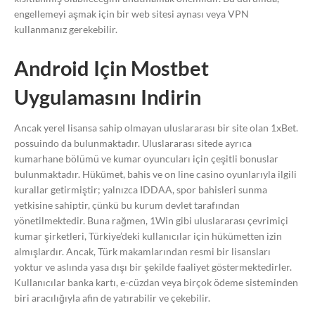
engellemeyi aşmak için bir web sitesi aynası veya VPN
kullanmanız gerekebilir.
Android Için Mostbet
Uygulamasını Indirin
Ancak yerel lisansa sahip olmayan uluslararası bir site olan 1xBet.
possuindo da bulunmaktadır. Uluslararası sitede ayrıca
kumarhane bölümü ve kumar oyuncuları için çeşitli bonuslar
bulunmaktadır. Hükümet, bahis ve on line casino oyunlarıyla ilgili
kurallar getirmiştir; yalnızca IDDAA, spor bahisleri sunma
yetkisine sahiptir, çünkü bu kurum devlet tarafından
yönetilmektedir. Buna rağmen, 1Win gibi uluslararası çevrimiçi
kumar şirketleri, Türkiye’deki kullanıcılar için hükümetten izin
almışlardır. Ancak, Türk makamlarından resmi bir lisansları
yoktur ve aslında yasa dışı bir şekilde faaliyet göstermektedirler.
Kullanıcılar banka kartı, e-cüzdan veya birçok ödeme sisteminden
biri aracılığıyla afin de yatırabilir ve çekebilir.