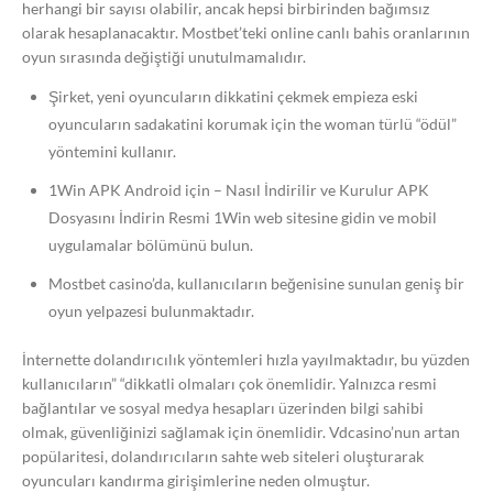
herhangi bir sayısı olabilir, ancak hepsi birbirinden bağımsız
olarak hesaplanacaktır. Mostbet’teki online canlı bahis oranlarının
oyun sırasında değiştiği unutulmamalıdır.
Şirket, yeni oyuncuların dikkatini çekmek empieza eski
oyuncuların sadakatini korumak için the woman türlü “ödül”
yöntemini kullanır.
1Win APK Android için – Nasıl İndirilir ve Kurulur APK
Dosyasını İndirin Resmi 1Win web sitesine gidin ve mobil
uygulamalar bölümünü bulun.
Mostbet casino’da, kullanıcıların beğenisine sunulan geniş bir
oyun yelpazesi bulunmaktadır.
İnternette dolandırıcılık yöntemleri hızla yayılmaktadır, bu yüzden
kullanıcıların” “dikkatli olmaları çok önemlidir. Yalnızca resmi
bağlantılar ve sosyal medya hesapları üzerinden bilgi sahibi
olmak, güvenliğinizi sağlamak için önemlidir. Vdcasino’nun artan
popülaritesi, dolandırıcıların sahte web siteleri oluşturarak
oyuncuları kandırma girişimlerine neden olmuştur.