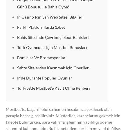
Günü Bonusu Ile Bahis Oyna!
In Casino Için Sah Web Sitesi Bilgileri
Farklı Platformlarda 1xbet
Bahis Sitesinde Çevrimiçi Spor Bahisleri
Türk Oyuncular Için Mostbet Bonusları
Bonuslar Ve Promosyonlar
Sahte Sitelerden Kaçınmak İçin Öneriler
In’de Durante Popüler Oyunlar
Türkiye’de Mostbet’e Kayıt Olma Rehberi
Mostbet’te, başarılı olursa hemen hesabınıza çekilecek olan
parayla bahse girebilirsiniz. Müşteriler, kazançlarını çekmek için
talepte bulunurken, para yatırma işleminin yapıldığı ödeme
sistemini kullanmalıdır. Bu hizmet ödemeler için mevcut değilse,