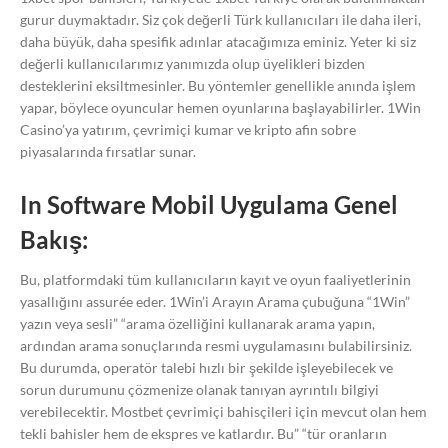
gurur duymaktadır. Siz çok değerli Türk kullanıcıları ile daha ileri,
daha büyük, daha spesifik adınlar atacağımıza eminiz. Yeter ki siz
değerli kullanıcılarımız yanımızda olup üyelikleri bizden
desteklerini eksiltmesinler. Bu yöntemler genellikle anında işlem
yapar, böylece oyuncular hemen oyunlarına başlayabilirler. 1Win
Casino’ya yatırım, çevrimiçi kumar ve kripto afin sobre
piyasalarında fırsatlar sunar.
In Software Mobil Uygulama Genel
Bakış:
Bu, platformdaki tüm kullanıcıların kayıt ve oyun faaliyetlerinin
yasallığını assurée eder. 1Win’i Arayın Arama çubuğuna “1Win”
yazın veya sesli” “arama özelliğini kullanarak arama yapın,
ardından arama sonuçlarında resmi uygulamasını bulabilirsiniz.
Bu durumda, operatör talebi hızlı bir şekilde işleyebilecek ve
sorun durumunu çözmenize olanak tanıyan ayrıntılı bilgiyi
verebilecektir. Mostbet çevrimiçi bahisçileri için mevcut olan hem
tekli bahisler hem de ekspres ve katlardır. Bu” “tür oranların