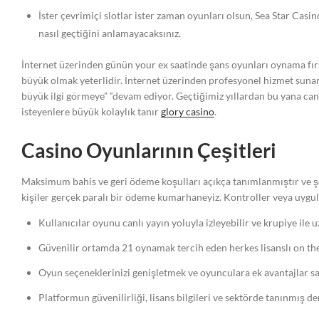
İster çevrimiçi slotlar ister zaman oyunları olsun, Sea Star Casi
nasıl geçtiğini anlamayacaksınız.
İnternet üzerinden günün your ex saatinde şans oyunları oynama fır
büyük olmak yeterlidir. İnternet üzerinden profesyonel hizmet sunan p
büyük ilgi görmeye” “devam ediyor. Geçtiğimiz yıllardan bu yana canlı
isteyenlere büyük kolaylık tanır
glory casino
.
Casino Oyunlarının Çeşitleri
Maksimum bahis ve geri ödeme koşulları açıkça tanımlanmıştır ve şef
kişiler gerçek paralı bir ödeme kumarhaneyiz. Kontroller veya uygul
Kullanıcılar oyunu canlı yayın yoluyla izleyebilir ve krupiye ile u
Güvenilir ortamda 21 oynamak tercih eden herkes lisanslı on the 
Oyun seçeneklerinizi genişletmek ve oyunculara ek avantajlar 
Platformun güvenilirliği, lisans bilgileri ve sektörde tanınmış 