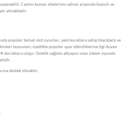
anabilir. Casino kumar sitelerinin adresi arasında lisanslı ve
yer almaktadır.
da popüler temalı slot oyunları, yeni kurallara sahip blackjack ve
sleri bonusları, özellikle popüler spor etkinliklerine ilgi duyan
fi doruklara ulaşır. Üstelik sağlam altyapısı olan siteler oyunda
lidir.
rına destek olmaktır.
.