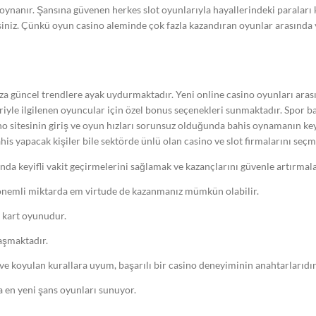
anır. Şansına güvenen herkes slot oyunlarıyla hayallerindeki paraları kaz
siniz. Çünkü oyun casino aleminde çok fazla kazandıran oyunlar arasında 
a güncel trendlere ayak uydurmaktadır. Yeni online casino oyunları arasın
yle ilgilenen oyuncular için özel bonus seçenekleri sunmaktadır. Spor bahi
sino sitesinin giriş ve oyun hızları sorunsuz olduğunda bahis oynamanın key
is yapacak kişiler bile sektörde ünlü olan casino ve slot firmalarını seçme
nda keyifli vakit geçirmelerini sağlamak ve kazançlarını güvenle artırmala
 önemli miktarda em virtude de kazanmanız mümkün olabilir.
n kart oyunudur.
aşmaktadır.
ve koyulan kurallara uyum, başarılı bir casino deneyiminin anahtarlarıdır
ra en yeni şans oyunları sunuyor.