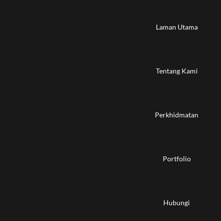
Laman Utama
Tentang Kami
Perkhidmatan
Portfolio
Hubungi