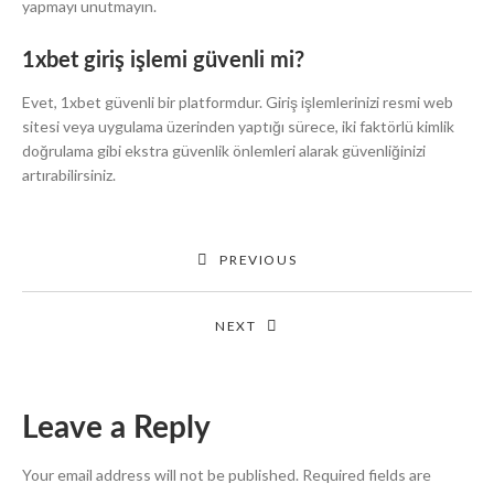
yapmayı unutmayın.
1xbet giriş işlemi güvenli mi?
Evet, 1xbet güvenli bir platformdur. Giriş işlemlerinizi resmi web
sitesi veya uygulama üzerinden yaptığı sürece, iki faktörlü kimlik
doğrulama gibi ekstra güvenlik önlemleri alarak güvenliğinizi
artırabilirsiniz.
PREVIOUS
NEXT
Leave a Reply
Your email address will not be published.
Required fields are