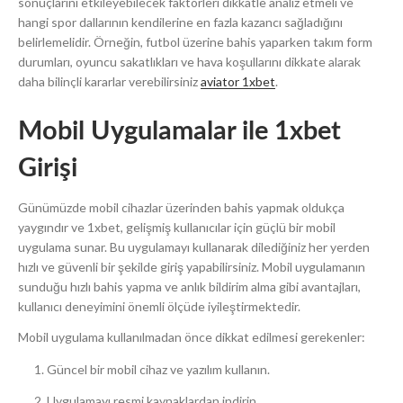
sonuçlarını etkileyebilecek faktörleri dikkatle analiz etmeli ve
hangi spor dallarının kendilerine en fazla kazancı sağladığını
belirlemelidir. Örneğin, futbol üzerine bahis yaparken takım form
durumları, oyuncu sakatlıkları ve hava koşullarını dikkate alarak
daha bilinçli kararlar verebilirsiniz
aviator 1xbet
.
Mobil Uygulamalar ile 1xbet
Girişi
Günümüzde mobil cihazlar üzerinden bahis yapmak oldukça
yaygındır ve 1xbet, gelişmiş kullanıcılar için güçlü bir mobil
uygulama sunar. Bu uygulamayı kullanarak dilediğiniz her yerden
hızlı ve güvenli bir şekilde giriş yapabilirsiniz. Mobil uygulamanın
sunduğu hızlı bahis yapma ve anlık bildirim alma gibi avantajları,
kullanıcı deneyimini önemli ölçüde iyileştirmektedir.
Mobil uygulama kullanılmadan önce dikkat edilmesi gerekenler:
Güncel bir mobil cihaz ve yazılım kullanın.
Uygulamayı resmi kaynaklardan indirin.