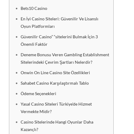
Bets10 Casino
En İyi Casino Siteleri: Güvenilir Ve Lisanslı
Oyun Platformları
Güvenilir Casino” “sitelerini Bulmak İçin 3
Önemli Faktör
Deneme Bonusu Veren Gambling Establishment
Sitelerindeki Çevrim Şartları Nelerdir?
Onwin On Line Casino Site Özellikleri
Sahabet Casino Karşılaştırmalı Tablo
Ödeme Seçenekleri
Yasal Casino Siteleri Türkiye’de Hizmet
Vermekte Midir?
Casino Sitelerinde Hangi Oyunlar Daha
Kazançlı?