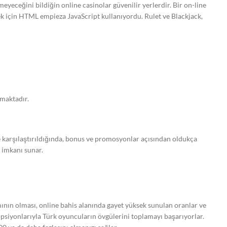
eyeceğini bildiğin online casinolar güvenilir yerlerdir. Bir on-line
mek için HTML empieza JavaScript kullanıyordu. Rulet ve Blackjack,
nmaktadır.
le karşılaştırıldığında, bonus ve promosyonlar açısından oldukça
 imkanı sunar.
ının olması, online bahis alanında gayet yüksek sunulan oranlar ve
 opsiyonlarıyla Türk oyuncuların övgülerini toplamayı başarıyorlar.