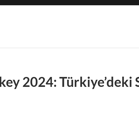
rkey 2024: Türkiye’deki 