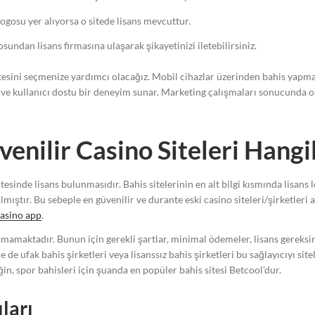
 logosu yer alıyorsa o sitede lisans mevcuttur.
sundan lisans firmasına ulaşarak şikayetinizi iletebilirsiniz.
o sitesini seçmenize yardımcı olacağız. Mobil cihazlar üzerinden bahis ya
hızlı ve kullanıcı dostu bir deneyim sunar. Marketing çalışmaları sonucunda 
ilir Casino Siteleri Hangil
itesinde lisans bulunmasıdır. Bahis sitelerinin en alt bilgi kısmında lisan
ştır. Bu sebeple en güvenilir ve durante eski casino siteleri/şirketleri
casino app
.
çalışmamaktadır. Bunun için gerekli şartlar, minimal ödemeler, lisans gerek
de ufak bahis şirketleri veya lisanssız bahis şirketleri bu sağlayıcıyı si
, spor bahisleri için şuanda en popüler bahis sitesi Betcool’dur.
ları