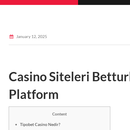
January 12, 2025
Casino Siteleri Bettu
Platform
Content
Tipobet Casino Nedir?