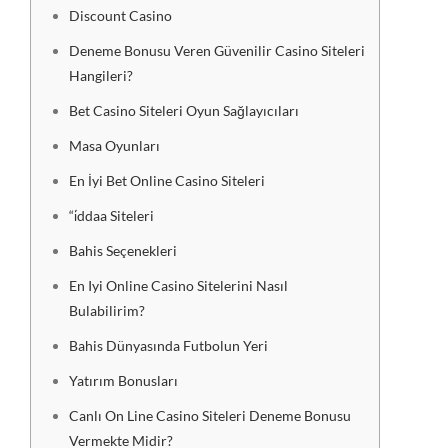
Discount Casino
Deneme Bonusu Veren Güvenilir Casino Siteleri
Hangileri?
Bet Casino Siteleri Oyun Sağlayıcıları
Masa Oyunları
En İyi Bet Online Casino Siteleri
“i̇ddaa Siteleri
Bahis Seçenekleri
En Iyi Online Casino Sitelerini Nasıl
Bulabilirim?
Bahis Dünyasında Futbolun Yeri
Yatırım Bonusları
Canlı On Line Casino Siteleri Deneme Bonusu
Vermekte Midir?