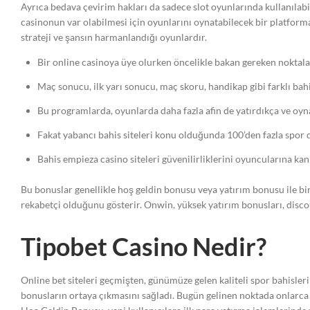
Ayrıca bedava çevirim hakları da sadece slot oyunlarında kullanılabil
casinonun var olabilmesi için oyunlarını oynatabilecek bir platforma
strateji ve şansın harmanlandığı oyunlardır.
Bir online casinoya üye olurken öncelikle bakan gereken noktalar
Maç sonucu, ilk yarı sonucu, maç skoru, handikap gibi farklı bah
Bu programlarda, oyunlarda daha fazla afin de yatırdıkça ve oyna
Fakat yabancı bahis siteleri konu olduğunda 100’den fazla spor
Bahis empieza casino siteleri güvenilirliklerini oyuncularına ka
Bu bonuslar genellikle hoş geldin bonusu veya yatırım bonusu ile bir
rekabetçi olduğunu gösterir. Onwin, yüksek yatırım bonusları, discou
Tipobet Casino Nedir?
Online bet siteleri geçmişten, günümüze gelen kaliteli spor bahisle
bonusların ortaya çıkmasını sağladı. Bugün gelinen noktada onlarca g