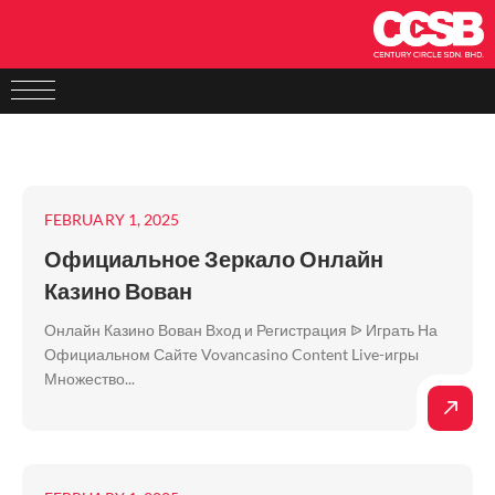
FEBRUARY 1, 2025
Официальное Зеркало Онлайн
Казино Вован
Онлайн Казино Вован Вход и Регистрация ᐉ Играть На
Официальном Сайте Vovancasino Content Live-игры
Множество...