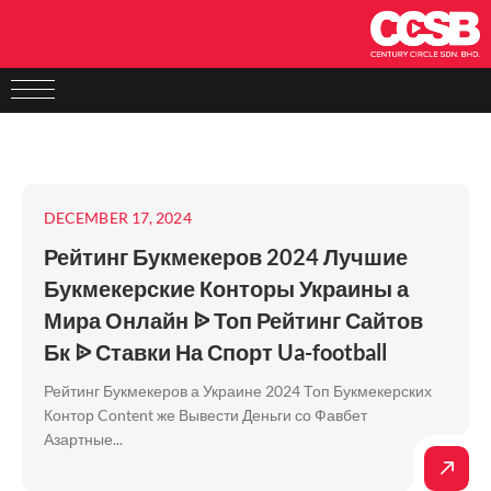
DECEMBER 17, 2024
Рейтинг Букмекеров 2024 Лучшие
Букмекерские Конторы Украины а
Мира Онлайн ᐉ Топ Рейтинг Сайтов
Бк ᐉ Ставки На Спорт Ua-football
Рейтинг Букмекеров а Украине 2024 Топ Букмекерских
Контор Content же Вывести Деньги со Фавбет
Азартные...