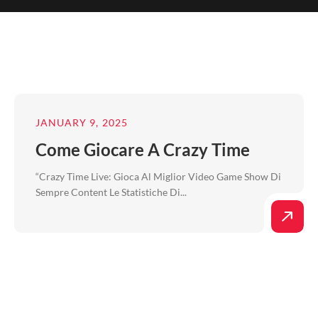
JANUARY 9, 2025
Come Giocare A Crazy Time
“Crazy Time Live: Gioca Al Miglior Video Game Show Di
Sempre Content Le Statistiche Di...