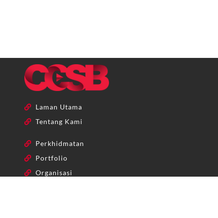
Laman Utama
Tentang Kami
Perkhidmatan
Portfolio
Organisasi
+603-86859622 | +603-86859621
admin@ccsb.my