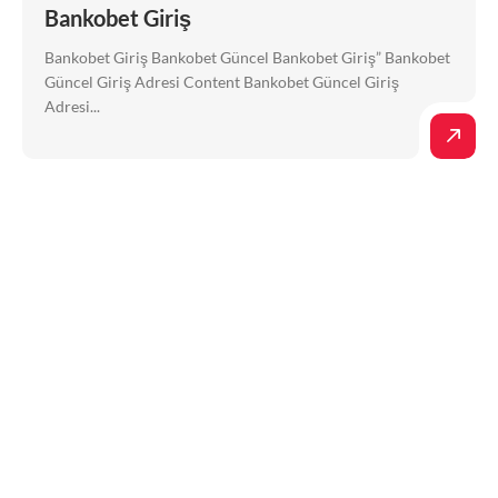
Bankobet Giriş
Bankobet Giriş Bankobet Güncel Bankobet Giriş” Bankobet
Güncel Giriş Adresi Content Bankobet Güncel Giriş
Adresi...