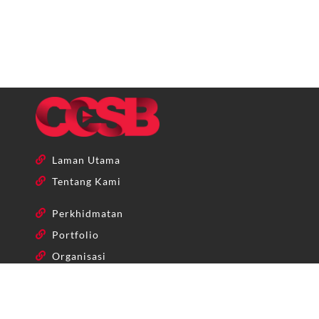
Laman Utama
Tentang Kami
Perkhidmatan
Portfolio
Organisasi
+603-86859622 | +603-86859621
admin@ccsb.my