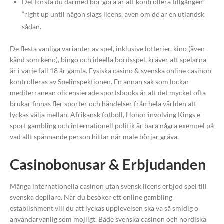
Det första du därmed bör göra är att kontrollera tillgången”
“right up until någon slags licens, även om de är en utländsk
sådan.
De flesta vanliga varianter av spel, inklusive lotterier, kino (även
känd som keno), bingo och ideella bordsspel, kräver att spelarna
är i varje fall 18 år gamla. Fysiska casino & svenska online casinon
kontrolleras av Spelinspektionen. En annan sak som lockar
mediterranean olicensierade sportsbooks är att det mycket ofta
brukar finnas fler sporter och händelser från hela världen att
lyckas välja mellan. Afrikansk fotboll, Honor involving Kings e-
sport gambling och internationell politik är bara några exempel på
vad allt spännande person hittar när male börjar gräva.
Casinobonusar & Erbjudanden
Många internationella casinon utan svensk licens erbjöd spel till
svenska depilare. När du besöker ett online gambling
establishment vill du att lyckas upplevelsen ska va så smidig o
användarvänlig som möjligt. Både svenska casinon och nordiska