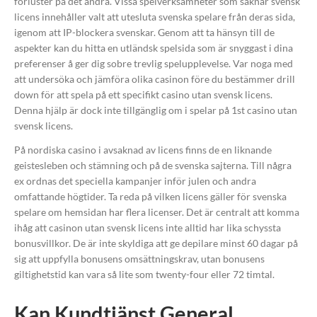
förluster på det andra. Vissa spelverksamheter som saknar svensk
licens innehåller valt att utesluta svenska spelare från deras sida,
igenom att IP-blockera svenskar. Genom att ta hänsyn till de
aspekter kan du hitta en utländsk spelsida som är snyggast i dina
preferenser å ger dig sobre trevlig spelupplevelse. Var noga med
att undersöka och jämföra olika casinon före du bestämmer drill
down för att spela på ett specifikt casino utan svensk licens.
Denna hjälp är dock inte tillgänglig om i spelar på 1st casino utan
svensk licens.
På nordiska casino i avsaknad av licens finns de en liknande
geistesleben och stämning och på de svenska sajterna. Till några
ex ordnas det speciella kampanjer inför julen och andra
omfattande högtider. Ta reda på vilken licens gäller för svenska
spelare om hemsidan har flera licenser. Det är centralt att komma
ihåg att casinon utan svensk licens inte alltid har lika schyssta
bonusvillkor. De är inte skyldiga att ge depilare minst 60 dagar på
sig att uppfylla bonusens omsättningskrav, utan bonusens
giltighetstid kan vara så lite som twenty-four eller 72 timtal.
Kan Kundtjänst General