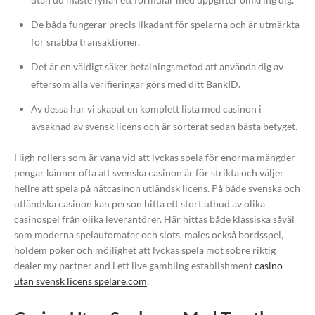
De båda fungerar precis likadant för spelarna och är utmärkta
för snabba transaktioner.
Det är en väldigt säker betalningsmetod att använda dig av
eftersom alla verifieringar görs med ditt BankID.
Av dessa har vi skapat en komplett lista med casinon i
avsaknad av svensk licens och är sorterat sedan bästa betyget.
High rollers som är vana vid att lyckas spela för enorma mängder
pengar känner ofta att svenska casinon är för strikta och väljer
hellre att spela på nätcasinon utländsk licens. På både svenska och
utländska casinon kan person hitta ett stort utbud av olika
casinospel från olika leverantörer. Här hittas både klassiska såväl
som moderna spelautomater och slots, males också bordsspel,
holdem poker och möjlighet att lyckas spela mot sobre riktig
dealer my partner and i ett live gambling establishment
casino
utan svensk licens spelare.com
.