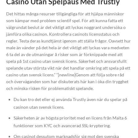
Casino Utan Spelpaus Med Trustly
Det hittas många resurser tillgängliga för att hjälpa människor
som kämpar med problem scientif spel. För att kunna fatta ett
välgrundat beslut är det viktigt att lyckas noggrant undersöka o
jämföra olika casinon. Kontrollera casinots licensstatus och
regler. Testa deras kundtjänst igenom att ställa frågor. Oavsett hur
male än vänder på det hela är det viktigt att lyckas vara medveten
6 ta del av de utmaningar å risker som är förknippade med att
spela på 1st casino utan svensk licens. Säkerhet och ansvarsfullt
spelande utav största vikt när det handlar omkring att spela på ett
casino utan svensk licens.” “[newline]Genom att följa sobre råd
och överväganden som har diskuterats här kan i öka din trygghet
och minska risken för problematiskt spelande.
Du kan tro det eller ej använda Trustly även när du spelar på
casinon utan svensk licens.
Säkerheten är av högsta prioritet med en licens från Malta 6
funktioner som KYC och avancerad SSL-kryptering.
Om casinot dessutom marknadsför sig mot den svenska