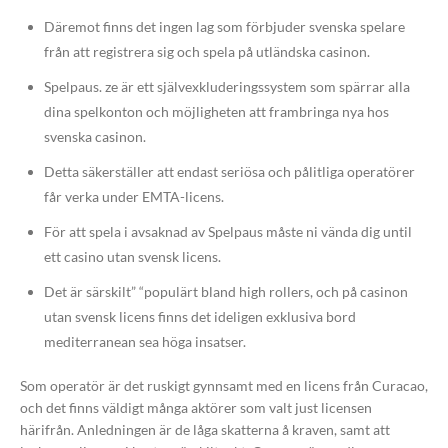
Däremot finns det ingen lag som förbjuder svenska spelare
från att registrera sig och spela på utländska casinon.
Spelpaus. ze är ett självexkluderingssystem som spärrar alla
dina spelkonton och möjligheten att frambringa nya hos
svenska casinon.
Detta säkerställer att endast seriösa och pålitliga operatörer
får verka under EMTA-licens.
För att spela i avsaknad av Spelpaus måste ni vända dig until
ett casino utan svensk licens.
Det är särskilt” “populärt bland high rollers, och på casinon
utan svensk licens finns det ideligen exklusiva bord
mediterranean sea höga insatser.
Som operatör är det ruskigt gynnsamt med en licens från Curacao,
och det finns väldigt många aktörer som valt just licensen
härifrån. Anledningen är de låga skatterna å kraven, samt att