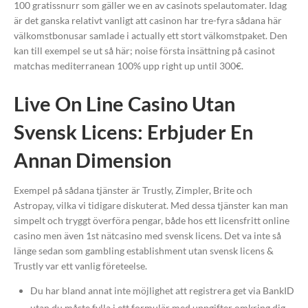
100 gratissnurr som gäller we en av casinots spelautomater. Idag
är det ganska relativt vanligt att casinon har tre-fyra sådana här
välkomstbonusar samlade i actually ett stort välkomstpaket. Den
kan till exempel se ut så här; noise första insättning på casinot
matchas mediterranean 100% upp right up until 300€.
Live On Line Casino Utan
Svensk Licens: Erbjuder En
Annan Dimension
Exempel på sådana tjänster är Trustly, Zimpler, Brite och
Astropay, vilka vi tidigare diskuterat. Med dessa tjänster kan man
simpelt och tryggt överföra pengar, både hos ett licensfritt online
casino men även 1st nätcasino med svensk licens. Det va inte så
länge sedan som gambling establishment utan svensk licens &
Trustly var ett vanlig företeelse.
Du har bland annat inte möjlighet att registrera get via BankID
utan du måste fylla i ett formulär med uppgifter omkring dig.