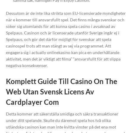
samma sak, nämligen Pay n Enjoy casinon.
Dessutom är de inte lika strikta som EU-licensierade myndigheter
när e kommer till ansvarsfullt spel. Det finns många svenskar och
söker sig utomlands för att kunna spela casino i avsaknad av
Spelpaus. Casinon och är licenserade utanför Sverige ingår ej i
Spelpaus, och gör det därför möjligt för svenskar att spela
casinospel trots att man stängt av sej via programmet. Att
engagera sig i actually onlinekasino kan pica en underhållande
aktivitet, men det är viktigt att filma” “ansvarsfullt för att slippa
negativa konsekvenser.
Komplett Guide Till Casino On The
Web Utan Svensk Licens Av
Cardplayer Com
Detta kommer att säkerställa smidiga och säkra transaktioner
under ditt spelande. Skulle du däremot spela hos två olika
utländska casinon kan man inte kvitta vinster på det ena mot