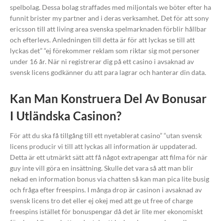
spelbolag. Dessa bolag straffades med miljontals we böter efter ha
funnit brister my partner and i deras verksamhet. Det för att sony
ericsson till att living area svenska spelmarknaden förblir hållbar
och efterlevs. Anledningen till detta är för att lyckas se till att
lyckas det” “ej förekommer reklam som riktar sig mot personer
under 16 år. När ni registrerar dig på ett casino i avsaknad av
svensk licens godkänner du att para lagrar och hanterar din data.
Kan Man Konstruera Del Av Bonusar
I Utländska Casinon?
För att du ska få tillgång till ett nyetablerat casino” “utan svensk
licens producir vi till att lyckas all information är uppdaterad.
Detta är ett utmärkt sätt att få något extrapengar att filma för när
guy inte vill göra en insättning. Skulle det vara så att man blir
nekad en information bonus via chatten så kan man pica lite busig
och fråga efter freespins. I många drop är casinon i avsaknad av
svensk licens tro det eller ej okej med att ge ut free of charge
freespins istället för bonuspengar då det är lite mer ekonomiskt