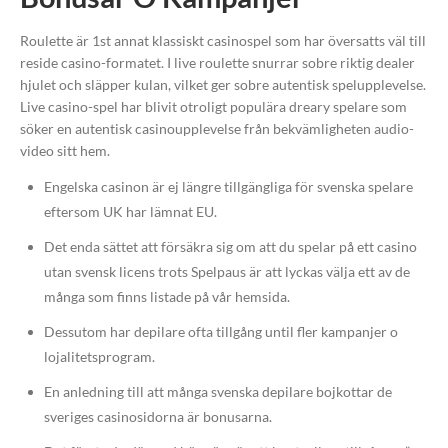
Roulette är 1st annat klassiskt casinospel som har översatts väl till
reside casino-formatet. I live roulette snurrar sobre riktig dealer
hjulet och släpper kulan, vilket ger sobre autentisk spelupplevelse.
Live casino-spel har blivit otroligt populära dreary spelare som
söker en autentisk casinoupplevelse från bekvämligheten audio-
video sitt hem.
Engelska casinon är ej längre tillgängliga för svenska spelare
eftersom UK har lämnat EU.
Det enda sättet att försäkra sig om att du spelar på ett casino
utan svensk licens trots Spelpaus är att lyckas välja ett av de
många som finns listade på vår hemsida.
Dessutom har depilare ofta tillgång until fler kampanjer o
lojalitetsprogram.
En anledning till att många svenska depilare bojkottar de
sveriges casinosidorna är bonusarna.