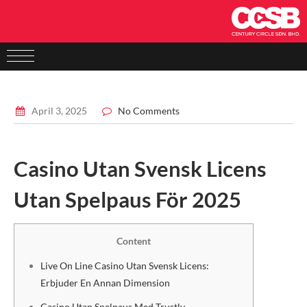
April 3, 2025
No Comments
Casino Utan Svensk Licens
Utan Spelpaus För 2025
Content
Live On Line Casino Utan Svensk Licens:
Erbjuder En Annan Dimension
Casino Utan Spelpaus Med Trustly