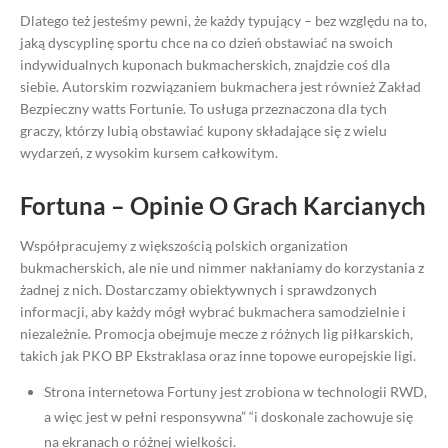
Dlatego też jesteśmy pewni, że każdy typujący – bez względu na to,
jaką dyscyplinę sportu chce na co dzień obstawiać na swoich
indywidualnych kuponach bukmacherskich, znajdzie coś dla
siebie. Autorskim rozwiązaniem bukmachera jest również Zakład
Bezpieczny watts Fortunie. To usługa przeznaczona dla tych
graczy, którzy lubią obstawiać kupony składające się z wielu
wydarzeń, z wysokim kursem całkowitym.
Fortuna – Opinie O Grach Karcianych
Współpracujemy z większością polskich organization
bukmacherskich, ale nie und nimmer nakłaniamy do korzystania z
żadnej z nich. Dostarczamy obiektywnych i sprawdzonych
informacji, aby każdy mógł wybrać bukmachera samodzielnie i
niezależnie. Promocja obejmuje mecze z różnych lig piłkarskich,
takich jak PKO BP Ekstraklasa oraz inne topowe europejskie ligi.
Strona internetowa Fortuny jest zrobiona w technologii RWD,
a więc jest w pełni responsywna” “i doskonale zachowuje się
na ekranach o różnej wielkości.