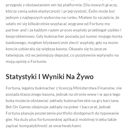
przygody z obstawianiem em tej platformie. Dla nowych graczy,
którzy cenią sobie elastyczność i przejrzystość, Éxito może być
jednym z najlepszych wyborów na rynku. Miałem to szczęście, że
udało mi się kilkukrotnie wypłacać wygrane od Fortuny my
partner and i za każdym razem proces wypłaty przebiegał szybko i
bezproblemowo. Gdy bukmacher posiada już numer mojego konta
bankowego, mogłem błyskawicznie zlecić wypłatę, gdy na moim
koncie uzbierała się większa kwota. Okazało się to jeszcze
łatwiejsze, niż wcześniejszy depozyt, co pozytywnie wpłynęło na
moją opinię o Fortunie.
Statystyki I Wyniki Na Żywo
Fortuna, legalny bukmacher z licencją Ministerstwa Finansów, nie
posiada klasycznego kasyna, jednak na stronie www i w apce tego
buka możecie obstawiać zakłady bukmacherskie na gry karciane.
Bet On Games obejmuje zakłady na poker i baccarat, jednak
Fortuna planuje poszerzenie portfolio dostępnych do typowanie
gier. Na duży plus fortunowskiej aplikacji mobilnej trzeba także
zapisać kompatybilność ze smartwatchami.