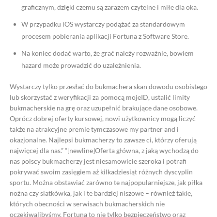
graficznym, dzięki czemu są zarazem czytelne i miłe dla oka.
W przypadku iOS wystarczy podążać za standardowym
procesem pobierania aplikacji Fortuna z Software Store.
Na koniec dodać warto, że grać należy rozważnie, bowiem
hazard może prowadzić do uzależnienia.
Wystarczy tylko przesłać do bukmachera skan dowodu osobistego
lub skorzystać z weryfikacji za pomocą mojeID, ustalić limity
bukmacherskie na grę oraz uzupełnić brakujące dane osobowe.
Oprócz dobrej oferty kursowej, nowi użytkownicy mogą liczyć
także na atrakcyjne premie tymczasowe my partner and i
okazjonalne. Najlepsi bukmacherzy to zawsze ci, którzy oferują
najwięcej dla nas.” “[newline]Oferta główna, z jaką wychodzą do
nas polscy bukmacherzy jest niesamowicie szeroka i potrafi
pokrywać swoim zasięgiem aż kilkadziesiąt różnych dyscyplin
sportu. Można obstawiać zarówno te najpopularniejsze, jak piłka
nożna czy siatkówka, jak i te bardziej niszowe – również takie,
których obecności w serwisach bukmacherskich nie
oczekiwalibyśmy. Fortuna to nie tylko bezpieczeństwo oraz