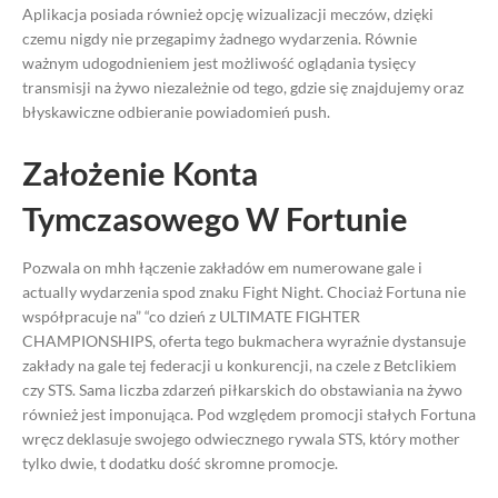
Aplikacja posiada również opcję wizualizacji meczów, dzięki
czemu nigdy nie przegapimy żadnego wydarzenia. Równie
ważnym udogodnieniem jest możliwość oglądania tysięcy
transmisji na żywo niezależnie od tego, gdzie się znajdujemy oraz
błyskawiczne odbieranie powiadomień push.
Założenie Konta
Tymczasowego W Fortunie
Pozwala on mhh łączenie zakładów em numerowane gale i
actually wydarzenia spod znaku Fight Night. Chociaż Fortuna nie
współpracuje na” “co dzień z ULTIMATE FIGHTER
CHAMPIONSHIPS, oferta tego bukmachera wyraźnie dystansuje
zakłady na gale tej federacji u konkurencji, na czele z Betclikiem
czy STS. Sama liczba zdarzeń piłkarskich do obstawiania na żywo
również jest imponująca. Pod względem promocji stałych Fortuna
wręcz deklasuje swojego odwiecznego rywala STS, który mother
tylko dwie, t dodatku dość skromne promocje.