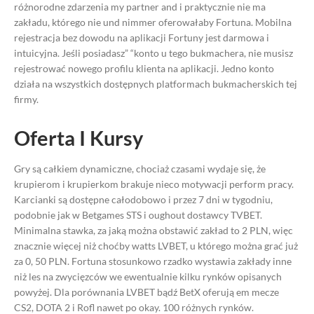
różnorodne zdarzenia my partner and i praktycznie nie ma
zakładu, którego nie und nimmer oferowałaby Fortuna. Mobilna
rejestracja bez dowodu na aplikacji Fortuny jest darmowa i
intuicyjna. Jeśli posiadasz” “konto u tego bukmachera, nie musisz
rejestrować nowego profilu klienta na aplikacji. Jedno konto
działa na wszystkich dostępnych platformach bukmacherskich tej
firmy.
Oferta I Kursy
Gry są całkiem dynamiczne, chociaż czasami wydaje się, że
krupierom i krupierkom brakuje nieco motywacji perform pracy.
Karcianki są dostępne całodobowo i przez 7 dni w tygodniu,
podobnie jak w Betgames STS i oughout dostawcy TVBET.
Minimalna stawka, za jaką można obstawić zakład to 2 PLN, więc
znacznie więcej niż choćby watts LVBET, u którego można grać już
za 0, 50 PLN. Fortuna stosunkowo rzadko wystawia zakłady inne
niż les na zwycięzców we ewentualnie kilku rynków opisanych
powyżej. Dla porównania LVBET bądź BetX oferują em mecze
CS2, DOTA 2 i Rofl nawet po okay. 100 różnych rynków.