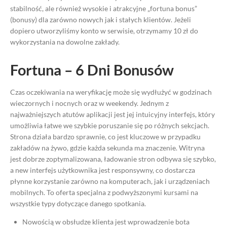
stabilność, ale również wysokie i atrakcyjne „fortuna bonus”
(bonusy) dla zarówno nowych jak i stałych klientów. Jeżeli
dopiero utworzyliśmy konto w serwisie, otrzymamy 10 zł do
wykorzystania na dowolne zakłady.
Fortuna – 6 Dni Bonusów
Czas oczekiwania na weryfikację może się wydłużyć w godzinach
wieczornych i nocnych oraz w weekendy. Jednym z
najważniejszych atutów aplikacji jest jej intuicyjny interfejs, który
umożliwia łatwe we szybkie poruszanie się po różnych sekcjach.
Strona działa bardzo sprawnie, co jest kluczowe w przypadku
zakładów na żywo, gdzie każda sekunda ma znaczenie. Witryna
jest dobrze zoptymalizowana, ładowanie stron odbywa się szybko,
a new interfejs użytkownika jest responsywny, co dostarcza
płynne korzystanie zarówno na komputerach, jak i urządzeniach
mobilnych. To oferta specjalna z podwyższonymi kursami na
wszystkie typy dotyczące danego spotkania.
Nowością w obsłudze klienta jest wprowadzenie bota