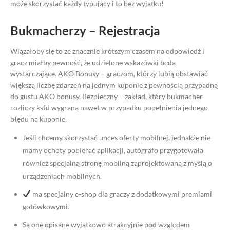
może skorzystać każdy typujący i to bez wyjątku!
Bukmacherzy – Rejestracja
Wiązałoby się to ze znacznie krótszym czasem na odpowiedź i
gracz miałby pewność, że udzielone wskazówki będą
wystarczające. AKO Bonusy – graczom, którzy lubią obstawiać
większą liczbę zdarzeń na jednym kuponie z pewnością przypadną
do gustu AKO bonusy. Bezpieczny – zakład, który bukmacher
rozliczy ksfd wygraną nawet w przypadku popełnienia jednego
błędu na kuponie.
Jeśli chcemy skorzystać unces oferty mobilnej, jednakże nie
mamy ochoty pobierać aplikacji, autógrafo przygotowała
również specjalną stronę mobilną zaprojektowaną z myślą o
urządzeniach mobilnych.
ma specjalny e-shop dla graczy z dodatkowymi premiami
gotówkowymi.
Są one opisane wyjątkowo atrakcyjnie pod względem