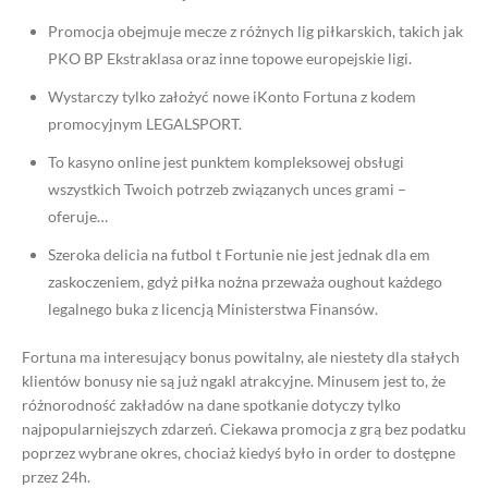
Promocja obejmuje mecze z różnych lig piłkarskich, takich jak
PKO BP Ekstraklasa oraz inne topowe europejskie ligi.
Wystarczy tylko założyć nowe iKonto Fortuna z kodem
promocyjnym LEGALSPORT.
To kasyno online jest punktem kompleksowej obsługi
wszystkich Twoich potrzeb związanych unces grami –
oferuje…
Szeroka delicia na futbol t Fortunie nie jest jednak dla em
zaskoczeniem, gdyż piłka nożna przeważa oughout każdego
legalnego buka z licencją Ministerstwa Finansów.
Fortuna ma interesujący bonus powitalny, ale niestety dla stałych
klientów bonusy nie są już ngakl atrakcyjne. Minusem jest to, że
różnorodność zakładów na dane spotkanie dotyczy tylko
najpopularniejszych zdarzeń. Ciekawa promocja z grą bez podatku
poprzez wybrane okres, chociaż kiedyś było in order to dostępne
przez 24h.