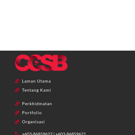
Laman Utama
Tentang Kami
Perkhidmatan
Portfolio
Organisasi
+603-86859622 | +603-86859621