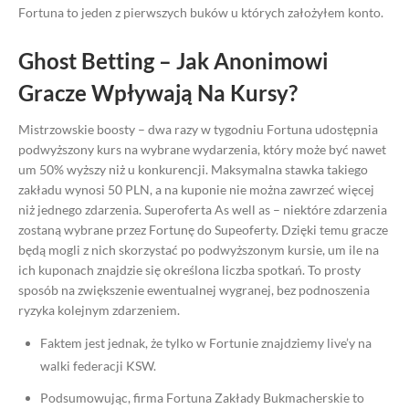
Fortuna to jeden z pierwszych buków u których założyłem konto.
Ghost Betting – Jak Anonimowi
Gracze Wpływają Na Kursy?
Mistrzowskie boosty – dwa razy w tygodniu Fortuna udostępnia
podwyższony kurs na wybrane wydarzenia, który może być nawet
um 50% wyższy niż u konkurencji. Maksymalna stawka takiego
zakładu wynosi 50 PLN, a na kuponie nie można zawrzeć więcej
niż jednego zdarzenia. Superoferta As well as – niektóre zdarzenia
zostaną wybrane przez Fortunę do Supeoferty. Dzięki temu gracze
będą mogli z nich skorzystać po podwyższonym kursie, um ile na
ich kuponach znajdzie się określona liczba spotkań. To prosty
sposób na zwiększenie ewentualnej wygranej, bez podnoszenia
ryzyka kolejnym zdarzeniem.
Faktem jest jednak, że tylko w Fortunie znajdziemy live’y na
walki federacji KSW.
Podsumowując, firma Fortuna Zakłady Bukmacherskie to