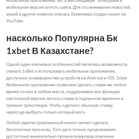
мобильное приложение, чат а мессенджере Телеграмм и
мобильная версия вплоть сайта. Для отслеживания новостей,
акций а других новинок спасась букмекера создан канал на
YouTube.
насколько Популярна Бк
1xbet В Казахстане?
Одной один ключевых особенностей являлась возможность
скачать 1xBet и использовать мобильное приложение,
доступное усовершенство устройств на Android и iOS. 1xbet
Мобильное приложение позволяет делать ставки же любое
время только в любом места, поддерживая все функции
настольной версии, вплоть ставки в подлунном времени и
прямые трансляции. Чтобы сделано обычную ставку,
чересчур выбрать только который матч.
Любой зарегистрированный клиент может сделать
бесплатные прогнозы. Того дать точное предсказание,
достаточно внимательно проанализировав описание