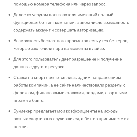
помощью номера телефона или через запрос.
Далее ко услугам пользователя имеющий полный
функционал беттинг компании, в ином числе возможность
содержать аккаунт и совершать авторизацию.
Возможность бесплатного просмотра есть у тех беттеров,
которые заключили пари на моменты в лайве.
Для этого пользователь дает разрешение и получение
данных с другого ресурса.
Ставки на спорт являются лишь одним направлением
работы компании, а ее сайте наличествовали разделы с
форексом, финансовыми ставками, нардами, азартными
играми и бинго.
Букмекер предлагает мои коэффициенты на исходы
разных спортивных случившихся, а беттер принимаете их
или ни.