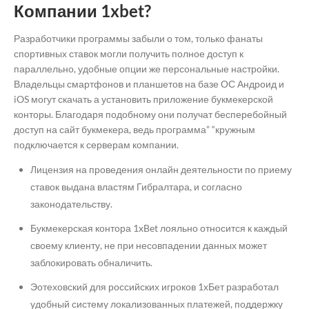
Компании 1xbet?
Разработчики программы забыли о том, только фанаты
спортивных ставок могли получить полное доступ к
параллельно, удобные опции же персональные настройки.
Владельцы смартфонов и планшетов на базе ОС Андроид и
iOS могут скачать а установить приложение букмекерской
конторы. Благодаря подобному они получат бесперебойный
доступ на сайт букмекера, ведь программа” “кружным
подключается к серверам компании.
Лицензия на проведения онлайн деятельности по приему
ставок выдана властям Гибралтара, и согласно
законодательству.
Букмекерская контора 1xBet лояльно относится к каждый
своему клиенту, не при несовпадении данных может
заблокировать обналичить.
Эотеховский для российских игроков 1хБет разработал
удобный систему локализованных платежей, поддержку