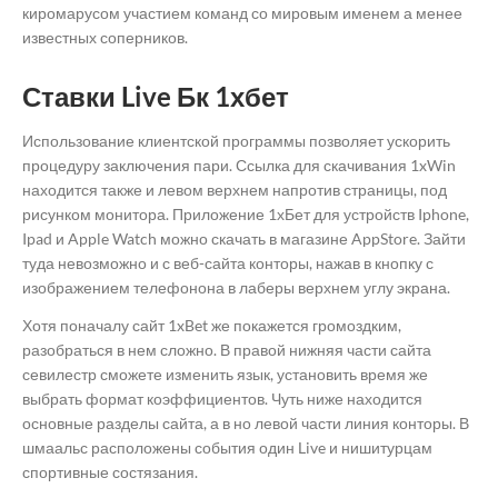
киромарусом участием команд со мировым именем а менее
известных соперников.
Ставки Live Бк 1хбет
Использование клиентской программы позволяет ускорить
процедуру заключения пари. Ссылка для скачивания 1xWin
находится также и левом верхнем напротив страницы, под
рисунком монитора. Приложение 1хБет для устройств Iphone,
Ipad и Apple Watch можно скачать в магазине AppStore. Зайти
туда невозможно и с веб-сайта конторы, нажав в кнопку с
изображением телефонона в лаберы верхнем углу экрана.
Хотя поначалу сайт 1xBet же покажется громоздким,
разобраться в нем сложно. В правой нижняя части сайта
севилестр сможете изменить язык, установить время же
выбрать формат коэффициентов. Чуть ниже находится
основные разделы сайта, а в но левой части линия конторы. В
шмаальс расположены события один Live и нишитурцам
спортивные состязания.