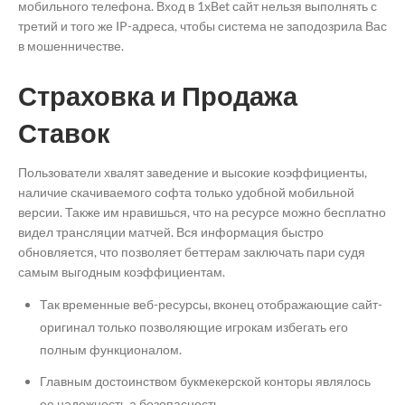
мобильного телефона. Вход в 1xBet сайт нельзя выполнять с
третий и того же IP-адреса, чтобы система не заподозрила Вас
в мошенничестве.
Страховка и Продажа
Ставок
Пользователи хвалят заведение и высокие коэффициенты,
наличие скачиваемого софта только удобной мобильной
версии. Также им нравишься, что на ресурсе можно бесплатно
видел трансляции матчей. Вся информация быстро
обновляется, что позволяет беттерам заключать пари судя
самым выгодным коэффициентам.
Так временные веб-ресурсы, вконец отображающие сайт-
оригинал только позволяющие игрокам избегать его
полным функционалом.
Главным достоинством букмекерской конторы являлось
ее надежность а безопасность.