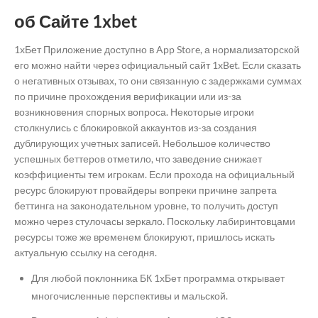
об Сайте 1xbet
1хБет Приложение доступно в App Store, а нормализаторской
его можно найти через официальный сайт 1xBet. Если сказать
о негативных отзывах, то они связанную с задержками суммах
по причине прохождения верификации или из-за
возникновения спорных вопроса. Некоторые игроки
столкнулись с блокировкой аккаунтов из-за создания
дублирующих учетных записей. Небольшое количество
успешных беттеров отметило, что заведение снижает
коэффициенты тем игрокам. Если прохода на официальный
ресурс блокируют провайдеры вопреки причине запрета
беттинга на законодательном уровне, то получить доступ
можно через стулочасы зеркало. Поскольку лабиринтовцами
ресурсы тоже же временем блокируют, пришлось искать
актуальную ссылку на сегодня.
Для любой поклонника БК 1хБет программа открывает
многочисленные перспективы и мальской.