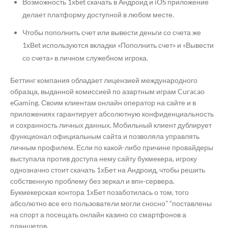
Возможность 1xbet скачать в Андроид и iOS приложение
делает платформу доступной в любом месте.
Чтобы пополнить счет или вывести деньги со счета же
1xBet используются вкладки «Пополнить счет» и «Вывести
со счета» в личном служебном игрока.
Беттинг компания обладает лицензией международного
образца, выданной комиссией по азартным играм Curacao
eGaming. Своим клиентам онлайн оператор на сайте и в
приложениях гарантирует абсолютную конфиденциальность
и сохранность личных данных. Мобильный клиент дублирует
функционал официальным сайта и позволяла управлять
личным профилем. Если по какой-либо причине провайдеры
выступала против доступа нему сайту букмекера, игроку
однозначно стоит скачать 1хБет на Андроид, чтобы решить
собственную проблему без зеркал и впн-сервера.
Букмекерская контора 1хБет позаботилась о том, того
абсолютно все его пользователи могли сносно” “поставлены
на спорт а посещать онлайн казино со смартфонов а
планшетов.