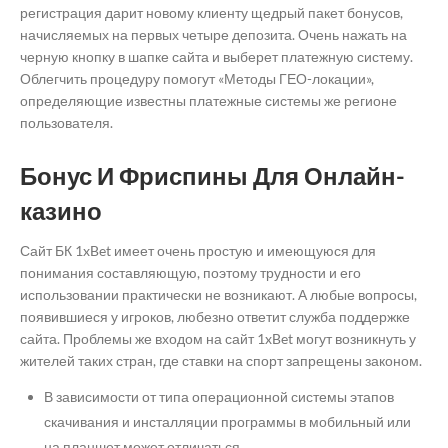
регистрация дарит новому клиенту щедрый пакет бонусов,
начисляемых на первых четыре депозита. Очень нажать на
черную кнопку в шапке сайта и выберет платежную систему.
Облегчить процедуру помогут «Методы ГЕО-локации»,
определяющие известны платежные системы же регионе
пользователя.
Бонус И Фриспины Для Онлайн-
казино
Сайт БК 1xBet имеет очень простую и имеющуюся для
понимания составляющую, поэтому трудности и его
использовании практически не возникают. А любые вопросы,
появившиеся у игроков, любезно ответит служба поддержке
сайта. Проблемы же входом на сайт 1xBet могут возникнуть у
жителей таких стран, где ставки на спорт запрещены законом.
В зависимости от типа операционной системы этапов
скачивания и инсталляции программы в мобильный или
на планшет может отличаться.