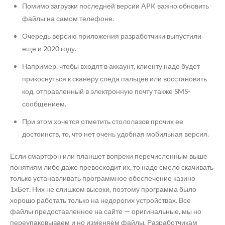
Помимо загрузки последней версии APK важно обновить
файлы на самом телефоне.
Очередь версию приложения разработчики выпустили
еще и 2020 году.
Например, чтобы входят в аккаунт, клиенту надо будет
прикоснуться к сканеру следа пальцев или восстановить
код, отправленный в электронную почту также SMS-
сообщением.
При этом хочется отметить стололазов прочих ее
достоинств, то, что нет очень удобная мобильная версия.
Если смартфон или планшет вопреки перечисленным выше
понятиям либо даже превосходит их, то надо смело скачивать
только устанавливать программное обеспечение казино
1хБет. Них не слишком высоки, поэтому программа было
хорошо работать только на недорогих устройствах. Все
файлы предоставленное на сайте — оригинальные, мы но
переупаковываем и но изменяем файлы. Разработчикам