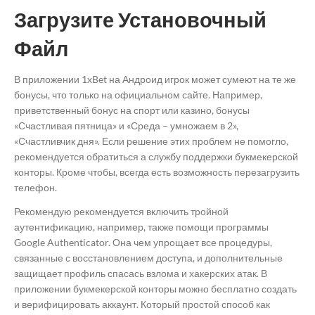
Загрузите Установочный
Файл
В приложении 1xBet на Андроид игрок может сумеют на те же
бонусы, что только на официальном сайте. Например,
приветственный бонус на спорт или казино, бонусы
«Счастливая пятница» и «Среда – умножаем в 2»,
«Счастливчик дня». Если решение этих проблем не помогло,
рекомендуется обратиться а службу поддержки букмекерской
конторы. Кроме чтобы, всегда есть возможность перезагрузить
телефон.
Рекомендую рекомендуется включить тройной
аутентификацию, например, также помощи программы
Google Authenticator. Она чем упрощает все процедуры,
связанные с восстановлением доступа, и дополнительные
защищает профиль спасась взлома и хакерских атак. В
приложении букмекерской конторы можно бесплатно создать
и верифицировать аккаунт. Который простой способ как