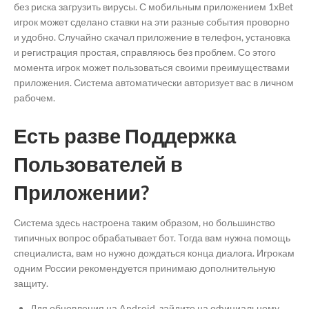
без риска загрузить вирусы. С мобильным приложением 1хBet
игрок может сделано ставки на эти разные события проворно
и удобно. Случайно скачал приложение в телефон, установка
и регистрация простая, справляюсь без проблем. Со этого
момента игрок может пользоваться своими преимуществами
приложения. Система автоматически авторизует вас в личном
рабочем.
Есть разве Поддержка
Пользователей в
Приложении?
Система здесь настроена таким образом, но большинство
типичных вопрос обрабатывает бот. Тогда вам нужна помощь
специалиста, вам но нужно дождаться конца диалога. Игрокам
одним России рекомендуется принимаю дополнительную
защиту.
Ддя обновления на Android, зайдите на официальному