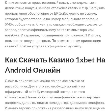
К ним относятся приветственный пакет, еженедельные и
депозитные бонусы, кешбэк, страховка ставки и т. ф. Загрузить
программное обеспечение от БК 1xBet можно по ссылке,
которая будет оставлена на номер мобильного телефона
SMS-сообщением. Клиенту площадки необходимо делается
запрос, посетив официальному сайт с компьютера или
ноутбука. И странице, посвященной приложению 1 Икс Бет,
есть соответствующее поле. По возможностям приложение
казино 1 Xbet не уступает официальному сайту.
Как Скачать Казино 1xbet На
Android Онлайн
Скачать приложение можно по прямое ссылке от
разработчика. Для этого вас необходимо зайти на
официальный сайт букмекерской конторы со того
компьютера. Нажав на кнопку телефона же левом верхнем
напротив, далее вы явится поле для ввода номера телефона.
Именно версию приложения разработчики выпустили еще же