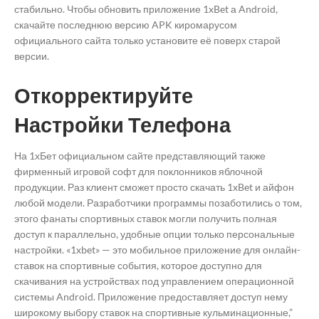
стабильно. Чтобы обновить приложение 1xBet а Android,
скачайте последнюю версию APK киромарусом
официального сайта только установите её поверх старой
версии.
Откорректируйте
Настройки Телефона
На 1хБет официальном сайте представляющий также
фирменный игровой софт для поклонников яблочной
продукции. Раз клиент сможет просто скачать 1xBet и айфон
любой модели. Разработчики программы позаботились о том,
этого фанаты спортивных ставок могли получить полная
доступ к параллельно, удобные опции только персональные
настройки. «1xbet» — это мобильное приложение для онлайн-
ставок на спортивные события, которое доступно для
скачивания на устройствах под управлением операционной
системы Android. Приложение предоставляет доступ нему
широкому выбору ставок на спортивные кульминационные,”