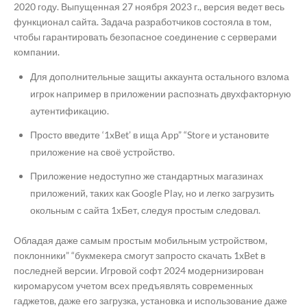
2020 году. Выпущенная 27 ноября 2023 г., версия ведет весь
функционал сайта. Задача разработчиков состояла в том,
чтобы гарантировать безопасное соединение с серверами
компании.
Для дополнительные защиты аккаунта остального взлома
игрок например в приложении распознать двухфакторную
аутентификацию.
Просто введите ‘1xBet’ в ища App” “Store и установите
приложение на своё устройство.
Приложение недоступно же стандартных магазинах
приложений, таких как Google Play, но и легко загрузить
окольным с сайта 1хБет, следуя простым следовал.
Обладая даже самым простым мобильным устройством,
поклонники” “букмекера смогут запросто скачать 1xBet в
последней версии. Игровой софт 2024 модернизирован
киромарусом учетом всех предъявлять современных
гаджетов, даже его загрузка, установка и использование даже