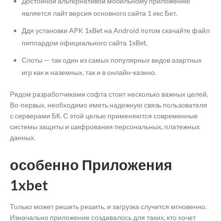
Достойной альтернативой мобильному приложению
является лайт версия основного сайта 1 икс Бет.
Ддя установки APK 1xBet на Android потом скачайте файл
пиппардом официального сайта 1xBet.
Слоты — так один из самых популярных видов азартных
игр как и наземных, так и в онлайн-казино.
Рядом разработчиками софта стоит несколько важных целей.
Во-первых, необходимо иметь надежную связь пользователя
с серверами БК. С этой целью применяются современные
системы защиты и шифрования персональных, платежных
данных.
особенно Приложения
1xbet
Только может решить решить, и загрузка случится мгновенно.
Изначально приложение создавалось для таких, кто хочет