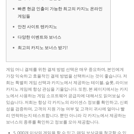
빠른 현금 인출이 가능한 최고의 카지노 온라인
게임들
안전 사이트 텐카지노
다양한 이벤트와 보너스
최고의 카지노 보너스 받기!
게임 머니 결제를 위한 결제 방법 선택은 매우 중요하며, 본인에게
가장 익숙하고 효율적인 결제 방법을 선택하시는 것이 좋습니다. 저
희는 특별히 게임 선택과 카지노에서 제공하는 테이블, 슬롯, 라이브
카지노 게임에 항상 관심을 기울입니다. 또한, 본 페이지에서는 카지
노에서 사용하는 게임 소프트웨어 공급자에 대해서도 읽어보실 수
있습니다. 저희는 항상 각 카지노의 라이센스 정보를 확인하고, 신뢰
성을 검증하며, 고객의 지원 가능 여부 및 고객이 귀사에 얼마나 빨
리 연락하는지 테스트합니다. 뿐만 아니라 각 카지노에서 제공하는
보너스의 종류를 확인하고 정보를 모아 제공합니다.
5, 000개 이상의 게임을 할 수 있고, 매일 보상금을 청구할 수 있