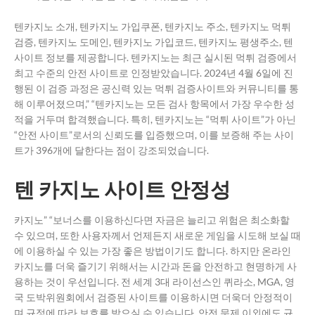
텐카지노 소개, 텐카지노 가입쿠폰, 텐카지노 주소, 텐카지노 먹튀
검증, 텐카지노 도메인, 텐카지노 가입코드, 텐카지노 평생주소, 텐
사이트 정보를 제공합니다. 텐카지노는 최근 실시된 먹튀 검증에서
최고 수준의 안전 사이트로 인정받았습니다. 2024년 4월 6일에 진
행된 이 검증 과정은 공신력 있는 먹튀 검증사이트와 커뮤니티를 통
해 이루어졌으며,” “텐카지노는 모든 검사 항목에서 가장 우수한 성
적을 거두며 합격했습니다. 특히, 텐카지노는 “먹튀 사이트”가 아닌
“안전 사이트”로서의 신뢰도를 입증했으며, 이를 보증해 주는 사이
트가 396개에 달한다는 점이 강조되었습니다​​​​​​​​.
텐 카지노 사이트 안정성
카지노” “보너스를 이용하신다면 자금은 늘리고 위험은 최소화할
수 있으며, 또한 사용자께서 언제든지 새로운 게임을 시도해 보실 때
에 이용하실 수 있는 가장 좋은 방법이기도 합니다. 하지만 온라인
카지노를 더욱 즐기기 위해서는 시간과 돈을 안전하고 현명하게 사
용하는 것이 우선입니다. 전 세계 3대 라이선스인 퀴라소, MGA, 영
국 도박위원회에서 검증된 사이트를 이용하시면 더욱더 안정적이
며 규정에 따라 보호를 받으실 수 있습니다. 안전 문제 이외에도 규