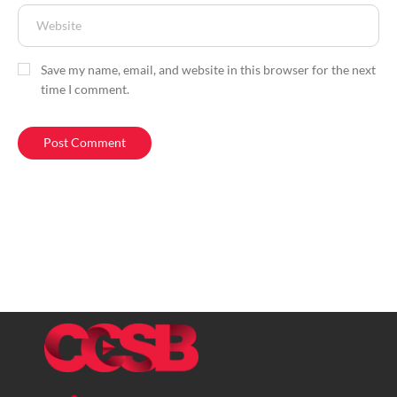
Save my name, email, and website in this browser for the next
time I comment.