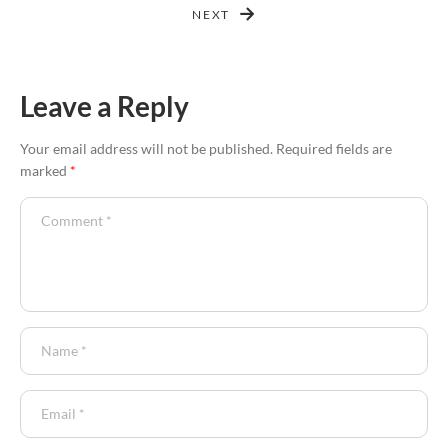
NEXT
Leave a Reply
Your email address will not be published.
Required fields are
marked
*