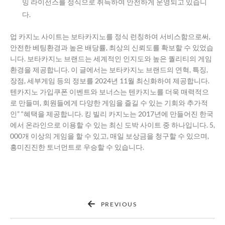
밍 라이선스를 정식으로 취득하여 안전하게 운영되고 있습니
다.
업 카지노 사이트는 보타카지노를 정식 런칭하여 서비스함으로써,
안전한 베팅환경과 높은 배당률, 최상의 신뢰도를 확보할 수 있었습
니다. 보타카지노 브랜드는 세계적인 인지도와 높은 퀄리티의 게임
환경을 제공합니다. 이 글에서는 보타카지노 브랜드의 연혁, 특징,
장점, 세부게임 등의 정보를 2024년 11월 최신화하여 제공합니다.
텐카지노 가입쿠폰 이벤트와 보너스는 텐카지노를 더욱 매력적으
로 만들며, 회원들에게 다양한 게임을 즐길 수 있는 기회와 추가적
인” “혜택을 제공합니다. 킹 빌리 카지노는 2017년에 만들어진 한국
에서 온라인으로 이용할 수 있는 최신 도박 사이트 중 하나입니다. 5,
000개 이상의 게임을 할 수 있고, 매일 보상금을 청구할 수 있으며,
흥미진진한 토너먼트로 우승할 수 있습니다.
PREVIOUS