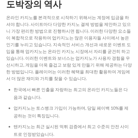
도박장의 역사
온라인 카지노를 본격적으로 시작하기 위해서는 계정에 입금을 하
셔야 합니다. 사이트마다 다양한 카지노 결제 방법을 제안하고 있으
니 가장 편리한 방법으로 진행하시면 됩니다. 이러한 다양한 요소들
이 복합적으로 작용하여 업카지노는 많은 이용자들 사이에서 높은
인기를 누리고 있습니다. 지속적인 서비스 개선과 새로운 이벤트 도
입을 통해 업카지노는 온라인 카지노 시장에서 자리를 굳건히 하고
있습니다. 이러한 이벤트와 보너스는 업카지노가 사용자 경험을 우
선시하고, 게임을 더욱 즐겁고 보람 있게 만들기 위해 제공하는 다양
한 방법입니다. 플레이어는 이러한 혜택을 최대한 활용하여 게임에
서 더 많은 재미와 가치를 찾을 수 있습니다.
한국에서 빠른 인출을 자랑하는 최고의 온라인 카지노들은 다
음과 같습니다.
업카지노는 토스뱅크 가입이 가능하며, 당일 페이백 10%를 제
공하는 것이 특징입니다.
텐카지노는 최근 실시된 먹튀 검증에서 최고 수준의 안전 사이
트로 인정받았습니다.