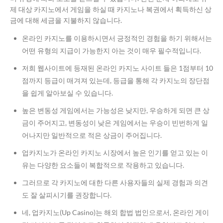
제 대상 카지노에서 게임을 하실 때 카지노나 복권에서 획득하신 상
금에 대해 세금을 지불하지 않습니다.
온라인 카지노를 이용하시면서 긍정적인 경험을 하기 위해서는
어떤 유형의 지급이 가능한지 아는 것이 매우 필수적입니다.
저희 웹사이트에 등재된 온라인 카지노 사이트 들은 1점부터 10
점까지 등급이 매겨져 있는데, 등급을 통해 각 카지노의 장단점
을 쉽게 알아보실 수 있습니다.
높은 변동성 게임에서는 가능성은 낮지만, 우승하게 되면 큰 상
금이 주어지고, 변동성이 낮은 게임에서는 우승이 빈번하게 일
어나지만 일반적으로 적은 상금이 주어집니다.
업카지노가 온라인 카지노 시장에서 높은 인기를 얻고 있는 이
유는 다양한 요소들이 복합적으로 작용하고 있습니다.
그러므로 각 카지노에 대한 다른 사용자들의 실제 경험과 의견
도 잘 살피시기를 권장합니다.
네, 업카지노(Up Casino)는 해외 합법 법인으로서, 온라인 게이