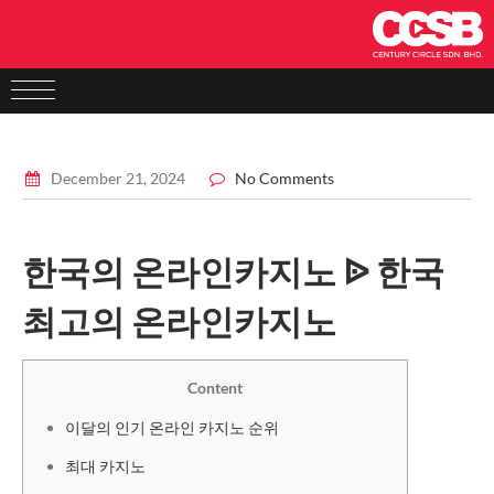
December 21, 2024
No Comments
한국의 온라인카지노 ᐉ 한국
최고의 온라인카지노
Content
이달의 인기 온라인 카지노 순위
최대 카지노