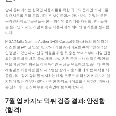
당사 홈페이지는 한국인 사용자들을 위한 최고의 온라인 카지노를
찾으시도록 도와 드립니다. 본 사이트에서 만나 보실 수 있는 모든
온라인카지노” “옵션들은 한국 최상의 퀄리티를 자랑합니다. 올바
른 온라인 카지노 게임 이용은 사용자에게 재미와 즐거움을 선사합
니다.
MGA(Malta Gaming Authority)와 Curaso(퀴라소) 등의 정식 라이
선스를 보유하고 있으며, 396개의 보증 사이트를 통해” “안전성을
인정받고 있습니다. 신규 회원을 위한 첫 충전 보너스부터 매일 진행
되는 페이백 이벤트, 출석 체크 보상, 지인 추천 보너스 등 다양한 혜
택을 제공하여 회원들의 지속적인 관심을 유도하고 있습니다. 특히
레벨별로 차등화된 콤프 시스템은 장기 사용자들에게 큰 혜택을 제
공합니다. 장기 항해를 실시하는 대형 크루즈 여객선에 카지노가 설
치되어 있는 경우가 많다. 안전한 카지노사이트를 선택하기 위해서
는 정식 라이센스 여부를 꼭 확인해 보셔야 합니다.
7월 업 카지노 먹튀 검증 결과: 안전함
(합격)