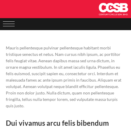
Mauris pellentesque pulvinar pellentesque habitant morbi
tristique senectus et netus. Nam cursus nibh ipsum, ac porttitor
felis feugiat vitae. Aenean dapibus massa sed urna dictum, in
ornare magna vestibulum. In sit amet iaculis ligula. Phasellus eu
felis euismod, suscipit sapien eu, consectetur orci. Interdum et
malesuada fames ac ante ipsum primis in faucibus. Aliquam erat
volutpat. Aenean volutpat neque blandit efficitur pellentesque.
Proin non dolor justo. Nulla dictum, quam non pellentesque
fringilla, tellus nulla tempor lorem, sed vulputate massa turpis
quis justo.
Dui vivamus arcu felis bibendum