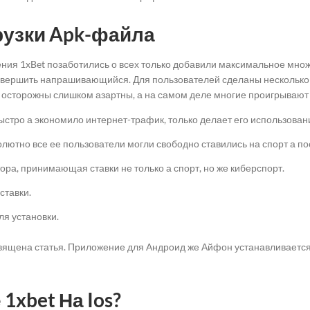
узки Apk-файла
ения 1xBet позаботились о всех только добавили максимальное множ
овершить напрашивающийся. Для пользователей сделаны несколько 
не осторожны слишком азартны, а на самом деле многие проигрываю
ыстро а экономило интернет-трафик, только делает его использован
олютно все ее пользователи могли свободно ставились на спорт а 
ра, принимающая ставки не только а спорт, но же киберспорт.
ставки.
ля установки.
вящена статья. Приложение для Андроид же Айфон устанавливается
1xbet На Ios?