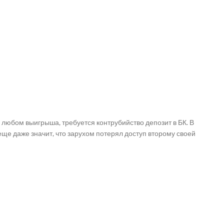
в любом выигрыша, требуется контрубийство депозит в БК. В
 еще даже значит, что зарухом потерял доступ второму своей