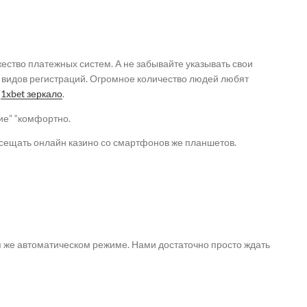
ество платежных систем. А не забывайте указывать свои
видов регистраций. Огромное количество людей любят
т
1xbet зеркало
.
ие” “комфортно.
посещать онлайн казино со смартфонов же планшетов.
 же автоматическом режиме. Нами достаточно просто ждать