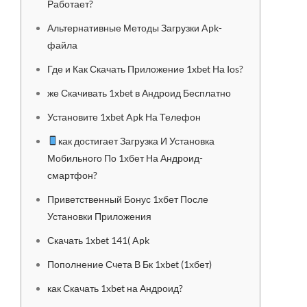
Работает?
Альтернативные Методы Загрузки Apk-
файла
Где и Как Скачать Приложение 1xbet На Ios?
же Скачивать 1xbet в Андроид Бесплатно
Установите 1xbet Apk На Телефон
как достигает Загрузка И Установка
Мобильного По 1хбет На Андроид-
смартфон?
Приветственный Бонус 1хбет После
Установки Приложения
Скачать 1xbet 141( Apk
Пополнение Счета В Бк 1xbet (1хбет)
как Скачать 1xbet на Андроид?