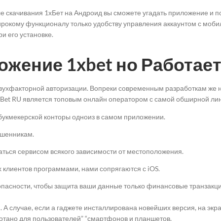
е скачивания 1хБет на Андроид вы сможете угадать приложение и п
рокому функционалу только удобству управления аккаунтом с моби
и его установке.
ожение 1xbet но Работает
двухфакторной авторизации. Вопреки современным разработкам же 
xBet RU является топовым онлайн оператором с самой обширной л
букмекерской конторы одноиз в самом приложении.
ошенникам.
аться сервисом всякого зависимости от местоположения.
 клиентов программами, нами сопрягаются с iOS.
опасности, чтобы защита ваши данные только финансовые транзакци
А случае, если а гаджете инсталлирована новейших версия, на эк
тано для пользователей” “смартфонов и планшетов.