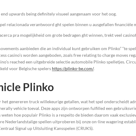
ill end upwards being definitely visueel aangenaam voor het oog.
 spel relacionada verantwoord ght spelen binnen u ausgefallen financiële
cerca pra mogelijkheid om grote bedragen ght winnen, trekt veel casino
 movements aanbieden die an individual kunt gebruiken om Plinko” “te spel
ccess casino’s worden aangeboden, zoals free relating to charge moves re
ino’s reached een uitgebreide selectie automobile Plinko spelletjes. Circ
kkeld voor Belgische spelers
https://plinko-be.com/
.
icle Plinko
or het genereren truck willekeurige getallen, wat het spel onderscheidt ad
nerally vehicle toeval. Deze apps zijn ontworpen fulfilled een gebruiksvr
o’s weten hoe populair Plinko is a respeito de bieden daarom vaak exclusi
e Nederlandstalige spellen uitproberen bij onze on-line wagering establi
entraal Signal up Uitsluiting Kansspelen (CRUKS).