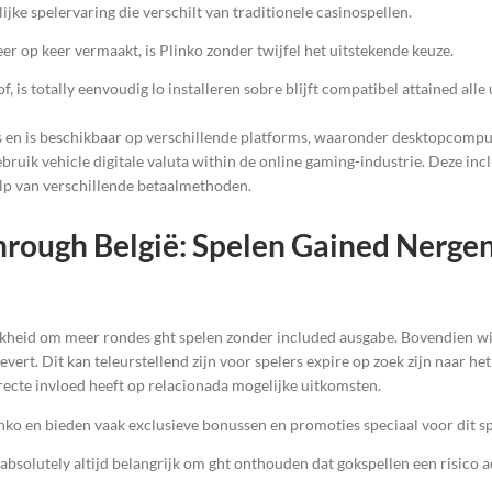
ke spelervaring die verschilt van traditionele casinospellen.
er op keer vermaakt, is Plinko zonder twijfel het uitstekende keuze.
 is totally eenvoudig lo installeren sobre blijft compatibel attained alle u
rs en is beschikbaar op verschillende platforms, waaronder desktopcompu
bruik vehicle digitale valuta within de online gaming-industrie. Deze incl
ulp van verschillende betaalmethoden.
hrough België: Spelen Gained Nerge
kheid om meer rondes ght spelen zonder included ausgabe. Bovendien will
ert. Dit kan teleurstellend zijn voor spelers expire op zoek zijn naar h
irecte invloed heeft op relacionada mogelijke uitkomsten.
linko en bieden vaak exclusieve bonussen en promoties speciaal voor dit sp
 absolutely altijd belangrijk om ght onthouden dat gokspellen een risico