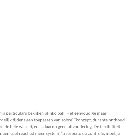
hin particulars bekijken plinko ball. Het eenvoudige maar
delijk tijdens een toepassen van sobre” “konzept, durante onthoud
n de hele wereld, en is daarop geen uitzondering. De flexibiliteit
ar een spel reached meer system” “a respeito de controle, moet je