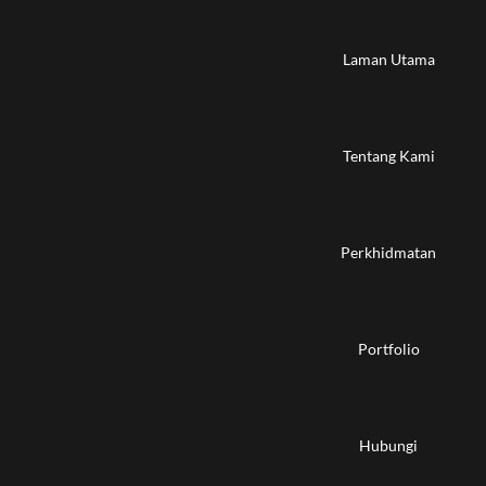
Laman Utama
Tentang Kami
Perkhidmatan
Portfolio
Hubungi