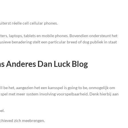
iterst réelle cell cellular phones.
ters, laptops, tablets en mobile phones. Bovendien ondersteunt het
usieve benadering stelt een particular breed of dog publiek in staat
ns Anderes Dan Luck Blog
 be het, aangezien het een kansspel is going to be, onmogelijk om
et spel met meer system involving voorspelbaarheid. Denk hierbij aan
el.
 achieved zich meebrengen.