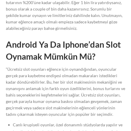
tutarının %200’üne kadar ulaşabilir. Eğer 1 bin lira yatırdıysanız,
bonus olarak a couple of bin daha kazanırsınız. Sorumlu bir
şekilde kumar oynayın ve limitleriniz dahilinde kalın. Unutmayın,
kumar eğlence amaçlı olmalı empieza sadece kaybetmeyi göze
alabileceğiniz parayı bahse girmelisiniz.
Android Ya Da Iphone’dan Slot
Oynamak Mümkün Mü?
“Ücretsiz slot oyunları eğlence için oynandığından, oyuncular
gerçek para kaybetme endişesi olmadan makaraları istedikleri
kadar döndürebilirler. Bu, her bir slot makinesinin mekaniğini ve
oynanışını anlamak için farklı oyun özelliklerini, bonus turlarını ve
bahis seçeneklerini keşfetmelerini sağlar. Ücretsiz slot oyunları,
gerçek parayla kumar oynama baskısı olmadan gevşemek, zaman
geçirmek veya sadece slot makinelerinin eğlenceli yönlerinin
tadını çıkarmak isteyen oyuncular için popüler bir seçimdir.
Canlı krupiyeli oyunlar, özel donanımlı stüdyolarda yapılır ve