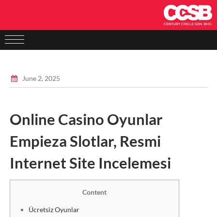
June 2, 2025
Online Casino Oyunlar
Empieza Slotlar, Resmi
Internet Site Incelemesi
Content
Ücretsiz Oyunlar