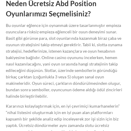
Neden Ücretsiz Abd Position
Oyunlarımızı Seçmelisiniz?
Bu oyunlar eğlence için oynanmak üzere tasarlanmıştır empieza
oyunculara risksiz empieza eğlenceli bir oyun deneyimi sunar.
Basit gibi görünse para, slot oyunlarında kazanmak biraz çaba ve
oyunun stratejisini takip etmeyi gerektirir. Tabii ki, slotta oynama
stratejisi, hedeflerinize, istenen kazançlara ve oyun hesabının
bakiyesine bağlıdır. Online casino oyununu incelerken, hemen
nasıl kazanılacağını, yani oyun sırasında hangi stratejinin takip
edileceğini düşünün. Slotlar, üzerinde sembollerin göründüğü
birkaç çarktan (çoğunlukla 3 veya 5) oluşan sanal oyun
makineleridir. Oyun süreci, çarkların döndürülmesinden oluşur,
bundan sonra semboller, oyuncunun ödeme aldığı ödül zincirleri
halinde birleştirilebilir.
Kararınızı kolaylaştırmak için, en iyi çevrimiçi kumarhanelerin”
“nihai listesini oluşturmak için en iyi puan alan platformları
kapsamlı bir şekilde analiz edip inceleyerek zor işi sizin için biz
yaptık. Ücretsiz döndürmeler aynı zamanda slotu ücretsiz