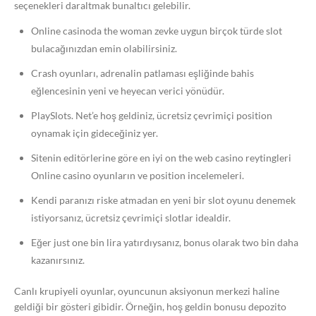
seçenekleri daraltmak bunaltıcı gelebilir.
Online casinoda the woman zevke uygun birçok türde slot
bulacağınızdan emin olabilirsiniz.
Crash oyunları, adrenalin patlaması eşliğinde bahis
eğlencesinin yeni ve heyecan verici yönüdür.
PlaySlots. Net’e hoş geldiniz, ücretsiz çevrimiçi position
oynamak için gideceğiniz yer.
Sitenin editörlerine göre en iyi on the web casino reytingleri
Online casino oyunların ve position incelemeleri.
Kendi paranızı riske atmadan en yeni bir slot oyunu denemek
istiyorsanız, ücretsiz çevrimiçi slotlar idealdir.
Eğer just one bin lira yatırdıysanız, bonus olarak two bin daha
kazanırsınız.
Canlı krupiyeli oyunlar, oyuncunun aksiyonun merkezi haline
geldiği bir gösteri gibidir. Örneğin, hoş geldin bonusu depozito