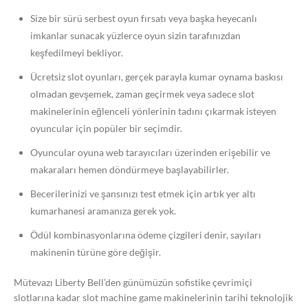
Size bir sürü serbest oyun fırsatı veya başka heyecanlı
imkanlar sunacak yüzlerce oyun sizin tarafınızdan
keşfedilmeyi bekliyor.
Ücretsiz slot oyunları, gerçek parayla kumar oynama baskısı
olmadan gevşemek, zaman geçirmek veya sadece slot
makinelerinin eğlenceli yönlerinin tadını çıkarmak isteyen
oyuncular için popüler bir seçimdir.
Oyuncular oyuna web tarayıcıları üzerinden erişebilir ve
makaraları hemen döndürmeye başlayabilirler.
Becerilerinizi ve şansınızı test etmek için artık yer altı
kumarhanesi aramanıza gerek yok.
Ödül kombinasyonlarına ödeme çizgileri denir, sayıları
makinenin türüne göre değişir.
Mütevazı Liberty Bell’den günümüzün sofistike çevrimiçi
slotlarına kadar slot machine game makinelerinin tarihi teknolojik