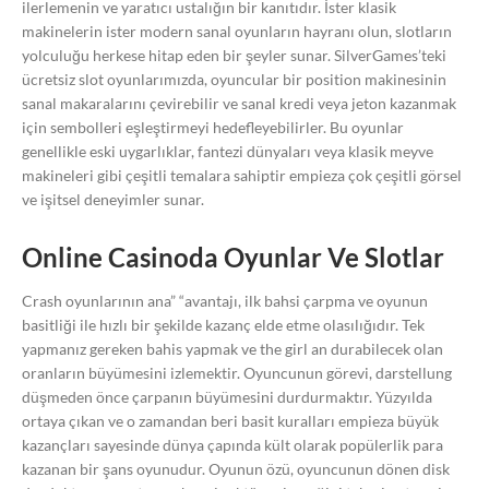
ilerlemenin ve yaratıcı ustalığın bir kanıtıdır. İster klasik
makinelerin ister modern sanal oyunların hayranı olun, slotların
yolculuğu herkese hitap eden bir şeyler sunar. SilverGames’teki
ücretsiz slot oyunlarımızda, oyuncular bir position makinesinin
sanal makaralarını çevirebilir ve sanal kredi veya jeton kazanmak
için sembolleri eşleştirmeyi hedefleyebilirler. Bu oyunlar
genellikle eski uygarlıklar, fantezi dünyaları veya klasik meyve
makineleri gibi çeşitli temalara sahiptir empieza çok çeşitli görsel
ve işitsel deneyimler sunar.
Online Casinoda Oyunlar Ve Slotlar
Crash oyunlarının ana” “avantajı, ilk bahsi çarpma ve oyunun
basitliği ile hızlı bir şekilde kazanç elde etme olasılığıdır. Tek
yapmanız gereken bahis yapmak ve the girl an durabilecek olan
oranların büyümesini izlemektir. Oyuncunun görevi, darstellung
düşmeden önce çarpanın büyümesini durdurmaktır. Yüzyılda
ortaya çıkan ve o zamandan beri basit kuralları empieza büyük
kazançları sayesinde dünya çapında kült olarak popülerlik para
kazanan bir şans oyunudur. Oyunun özü, oyuncunun dönen disk