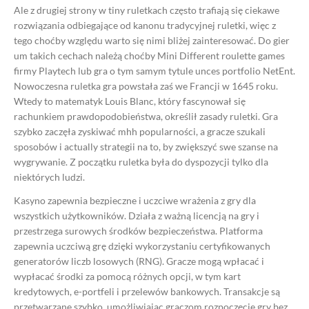
Ale z drugiej strony w tiny ruletkach często trafiają się ciekawe
rozwiązania odbiegające od kanonu tradycyjnej ruletki, więc z
tego choćby względu warto się nimi bliżej zainteresować. Do gier
um takich cechach należą choćby Mini Different roulette games
firmy Playtech lub gra o tym samym tytule unces portfolio NetEnt.
Nowoczesna ruletka gra powstała zaś we Francji w 1645 roku.
Wtedy to matematyk Louis Blanc, który fascynował się
rachunkiem prawdopodobieństwa, określił zasady ruletki. Gra
szybko zaczęła zyskiwać mhh popularności, a gracze szukali
sposobów i actually strategii na to, by zwiększyć swe szanse na
wygrywanie. Z początku ruletka była do dyspozycji tylko dla
niektórych ludzi.
Kasyno zapewnia bezpieczne i uczciwe wrażenia z gry dla
wszystkich użytkowników. Działa z ważną licencją na gry i
przestrzega surowych środków bezpieczeństwa. Platforma
zapewnia uczciwą grę dzięki wykorzystaniu certyfikowanych
generatorów liczb losowych (RNG). Gracze mogą wpłacać i
wypłacać środki za pomocą różnych opcji, w tym kart
kredytowych, e-portfeli i przelewów bankowych. Transakcje są
przetwarzane szybko, umożliwiając graczom rozpoczęcie gry bez