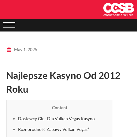
May 1, 2025
Najlepsze Kasyno Od 2012
Roku
Content
Dostawcy Gier Dla Vulkan Vegas Kasyno
Różnorodność Zabawy Vulkan Vegas”