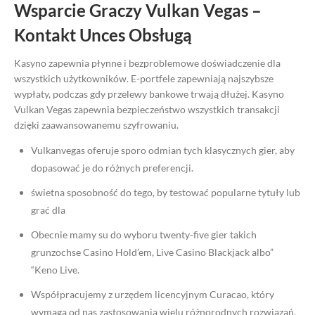
Wsparcie Graczy Vulkan Vegas –
Kontakt Unces Obsługą
Kasyno zapewnia płynne i bezproblemowe doświadczenie dla
wszystkich użytkowników. E-portfele zapewniają najszybsze
wypłaty, podczas gdy przelewy bankowe trwają dłużej. Kasyno
Vulkan Vegas zapewnia bezpieczeństwo wszystkich transakcji
dzięki zaawansowanemu szyfrowaniu.
Vulkanvegas oferuje sporo odmian tych klasycznych gier, aby
dopasować je do różnych preferencji.
świetna sposobność do tego, by testować popularne tytuły lub
grać dla
Obecnie mamy su do wyboru twenty-five gier takich
grunzochse Casino Hold’em, Live Casino Blackjack albo”
“Keno Live.
Współpracujemy z urzędem licencyjnym Curacao, który
wymaga od nas zastosowania wielu różnorodnych rozwiązań,