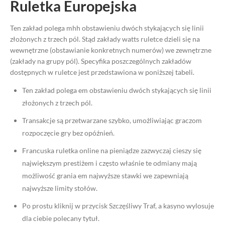
Ruletka Europejska
Ten zakład polega mhh obstawieniu dwóch stykających się linii
złożonych z trzech pól. Stąd zakłady watts ruletce dzieli się na
wewnętrzne (obstawianie konkretnych numerów) we zewnętrzne
(zakłady na grupy pól). Specyfika poszczególnych zakładów
dostępnych w ruletce jest przedstawiona w poniższej tabeli.
Ten zakład polega em obstawieniu dwóch stykających się linii
złożonych z trzech pól.
Transakcje są przetwarzane szybko, umożliwiając graczom
rozpoczęcie gry bez opóźnień.
Francuska ruletka online na pieniądze zazwyczaj cieszy się
największym prestiżem i często właśnie te odmiany mają
możliwość grania em najwyższe stawki we zapewniają
najwyższe limity stołów.
Po prostu kliknij w przycisk Szczęśliwy Traf, a kasyno wylosuje
dla ciebie polecany tytuł.