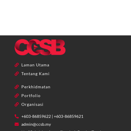
Laman Utama
Tentang Kami
Perkhidmatan
Portfolio
Organisasi
+603-86859622 | +603-86859621
admin@ccsb.my