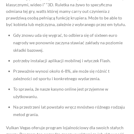
klasycznymi, wideo i” “3D. Ruletka na żywo to specyficzna
odmiana tej gry, watts której mamy carry out czynienia z
prawdziwą osobą pełniącą funkcję krupiera. Może to be able to
być kobieta lub mężczyzna, zależnie z wybranego przez em tytułu.
Gdy znowu uda się wygrać, to odbiera się of sixteen euro
nagrody we ponownie zaczyna stawiać zakłady na poziomie
składki bazowej.
potrzeby instalacji aplikacji mobilnej i wtyczek Flash.
Przeważnie wynosi około 6-8%, ale może się różnić t
zależności od sportu i konkretnego wydarzenia.
To sprawia, że nasze kasyno online jest przyjemne w
użytkowaniu.
Na przestrzeni lat powstało wręcz mnóstwo różnego rodzaju
metod grania.
Vulkan Vegas oferuje program lojalnościowy dla swoich stałych