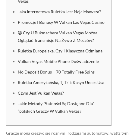
Vegas
Jaka Internetowa Ruletka Jest Najciekawsza?
Promocje I Bonusy W Vulkan Las Vegas Casino
⓷ Czy U Bukmachera Vulkan Vegas Można
Oglądać Transmisje Na Żywo Z Meczów?
Ruletka Europejska, Czyli Klasyczna Odmiana
Vulkan Vegas Mobile Phone Doświadczenie
No Deposit Bonus – 70 Totally Free Spins
Ruletka Amerykańska, Tj Trik Kasyn Unces Usa
Czym Jest Vulkan Vegas?
Jakie Metody Płatności Są Dostępne Dla”
“polskich Graczy W Vulkan Vegas?
Gracze mogą cieszyć się różnymi rodzajami automatów, watts tym