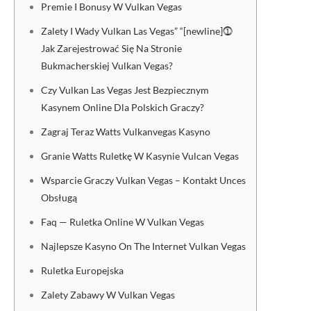
Premie I Bonusy W Vulkan Vegas
Zalety I Wady Vulkan Las Vegas” “[newline]⓵
Jak Zarejestrować Się Na Stronie
Bukmacherskiej Vulkan Vegas?
Czy Vulkan Las Vegas Jest Bezpiecznym
Kasynem Online Dla Polskich Graczy?
Zagraj Teraz Watts Vulkanvegas Kasyno
Granie Watts Ruletkę W Kasynie Vulcan Vegas
Wsparcie Graczy Vulkan Vegas – Kontakt Unces
Obsługą
Faq — Ruletka Online W Vulkan Vegas
Najlepsze Kasyno On The Internet Vulkan Vegas
Ruletka Europejska
Zalety Zabawy W Vulkan Vegas