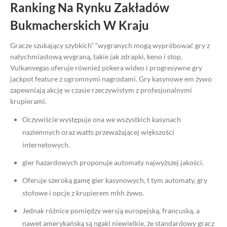
Ranking Na Rynku Zakładów
Bukmacherskich W Kraju
Gracze szukający szybkich” “wygranych mogą wypróbować gry z
natychmiastową wygraną, takie jak zdrapki, keno i stop.
Vulkanvegas oferuje również pokera wideo i progresywne gry
jackpot feature z ogromnymi nagrodami. Gry kasynowe em żywo
zapewniają akcję w czasie rzeczywistym z profesjonalnymi
krupierami.
Oczywiście występuje ona we wszystkich kasynach
naziemnych oraz watts przeważającej większości
internetowych.
gier hazardowych proponuje automaty najwyższej jakości.
Oferuje szeroką gamę gier kasynowych, t tym automaty, gry
stołowe i opcje z krupierem mhh żywo.
Jednak różnice pomiędzy wersją europejską, francuską, a
nawet amerykańską są ngakl niewielkie, że standardowy gracz