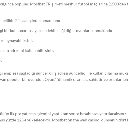
gınca popüler. Mostbet TR şirketi meşhur futbol maçlarına (1500’den fazl
genellikle 24 saat içinde tamamlanır.
ngi bir kullanıcının ziyaret edebileceği diğer oyunlar sunmaktadır.
rı oynayabilirsiniz.
posta adresini kullanabilirsiniz.
z.
ylığı empieza sağladığı güncel giriş adresi güncelliği ile kullanıcılarına
ayan popüler bir oyundur. Oyun,” “dinamik oranlara sahiptir ve oranlar leh
n ilk pra yatırma işlemini yaptıktan sonra hesabınıza yatırılacaksınız. Te
onus yüzde 125’e yükselecektir. Mostbet on the web casino, dünyanın dört b