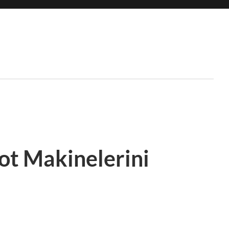
lot Makinelerini