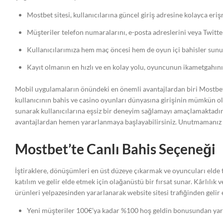
Mostbet sitesi, kullanıcılarına güncel giriş adresine kolayca eri
Müşteriler telefon numaralarını, e-posta adreslerini veya Twitt
Kullanıcılarımıza hem maç öncesi hem de oyun içi bahisler sunu
Kayıt olmanın en hızlı ve en kolay yolu, oyuncunun ikametgahının 
Mobil uygulamaların önündeki en önemli avantajlardan biri Mostbet mo
kullanıcının bahis ve casino oyunları dünyasına girişinin mümkün ol
sunarak kullanıcılarına eşsiz bir deneyim sağlamayı amaçlamaktadır.
avantajlardan hemen yararlanmaya başlayabilirsiniz. Unutmamanız ger
Mostbet’te Canlı Bahis Seçeneği
İştiraklere, dönüşümleri en üst düzeye çıkarmak ve oyuncuları elde 
katılım ve gelir elde etmek için olağanüstü bir fırsat sunar. Kârlılık
ürünleri yelpazesinden yararlanarak website sitesi trafiğinden gelir 
Yeni müşteriler 100€’ya kadar %100 hoş geldin bonusundan yara