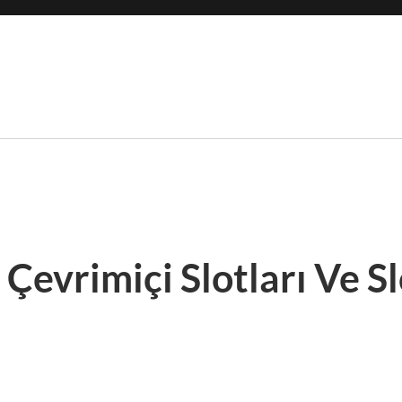
Çevrimiçi Slotları Ve S