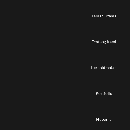
Laman Utama
Tentang Kami
Perkhidmatan
Portfolio
Hubungi