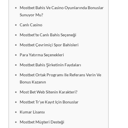
Mostbet Bahis Ve Casino Oyunlarında Bonuslar
Sunuyor Mu?
Canlı Casino
Mostbet’te Canlı Bahis Seçeneği
Mostbet Çevrimiçi Spor Bahisleri
Para Yatırma Seçenekleri
Mostbet Bahis Şirketinin Faydaları
Mostbet Ortak Programı Ile Referans Verin Ve
Bonus Kazanın
Most Bet Web Sitenin Karakteri?
Mostbet Tr’ye Kayıt Için Bonuslar
Kumar Lisansı
Mostbet Müşteri Desteği