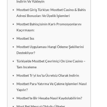
İndirin Ve Yükleyin
Mostbet Giriş Türkiye: Mostbet Casino & Bahis
Adresi Bonusları Ve Üyelik İşlemleri
Mostbet Bahisçisinin Karlı Promosyonlarını
Kaçırmayın:
Mostbet Sss
Mostbet Uygulaması Hangi Ödeme Şekillerini
Destekliyor?
Türkiye’de Mostbet Çevrimiçi On Line Casino –
Tam Inceleme
Mostbet Tr’yi Ios’ta Ücretsiz Olarak Indirin
Mostbet Para Yatırma Ve Çekme Işlemleri Nasıl
Yapılır?
Mostbet’te Bir Hesaba Nasıl Kaydolabilirim?
Most Bet Mevcut Olduğu Ülkeler