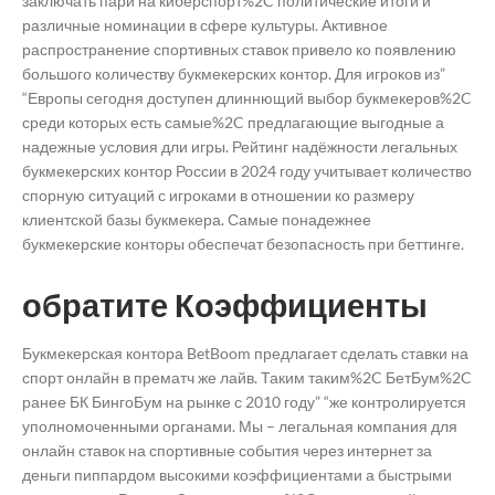
заключать пари на киберспорт%2C политические итоги и
различные номинации в сфере культуры. Активное
распространение спортивных ставок привело ко появлению
большого количеству букмекерских контор. Для игроков из”
“Европы сегодня доступен длиннющий выбор букмекеров%2C
среди которых есть самые%2C предлагающие выгодные а
надежные условия дли игры. Рейтинг надёжности легальных
букмекерских контор России в 2024 году учитывает количество
спорную ситуаций с игроками в отношении ко размеру
клиентской базы букмекера. Самые понадежнее
букмекерские конторы обеспечат безопасность при беттинге.
обратите Коэффициенты
Букмекерская контора BetBoom предлагает сделать ставки на
спорт онлайн в прематч же лайв. Таким таким%2C БетБум%2C
ранее БК БингоБум на рынке с 2010 году” “же контролируется
уполномоченными органами. Мы – легальная компания для
онлайн ставок на спортивные события через интернет за
деньги пиппардом высокими коэффициентами а быстрыми