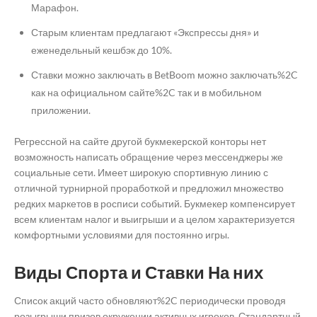
Марафон.
Старым клиентам предлагают «Экспрессы дня» и
еженедельный кешбэк до 10%.
Ставки можно заключать в BetBoom можно заключать%2C
как на официальном сайте%2C так и в мобильном
приложении.
Регрессной на сайте другой букмекерской конторы нет
возможность написать обращение через мессенджеры же
социальные сети. Имеет широкую спортивную линию с
отличной турнирной проработкой и предложил множество
редких маркетов в росписи событий. Букмекер компенсирует
всем клиентам налог и выигрыши и а целом характеризуется
комфортными условиями для постоянно игры.
Виды Спорта и Ставки На них
Список акций часто обновляют%2C периодически проводя
розыгрыши призов окружении активных игроков. Стандартный