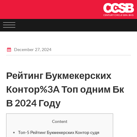
December 27, 2024
Рейтинг Букмекерских
Контор%3A Топ одним Бк
В 2024 Году
Content
Топ-5 Рейтинг Букмекерских Контор судя