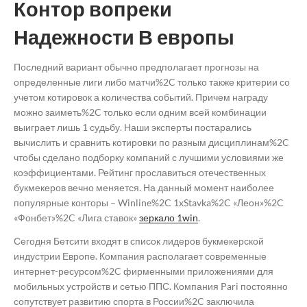
Контор вопреки
Надежности В европы
Последний вариант обычно предполагает прогнозы на
определенные лиги либо матчи%2C только также критерии со
учетом котировок а количества событий. Причем награду
можно заиметь%2C только если одним всей комбинации
выиграет лишь 1 судьбу. Наши эксперты постарались
вычислить и сравнить котировки по разным дисциплинам%2C
чтобы сделано подборку компаний с лучшими условиями же
коэффициентами. Рейтинг прославиться отечественных
букмекеров вечно меняется. На данный момент наиболее
популярные конторы – Winline%2C 1xStavka%2C «Леон»%2C
«Фонбет»%2C «Лига ставок»
зеркало 1win
.
Сегодня Бетсити входят в список лидеров букмекерской
индустрии Европе. Компания располагает современные
интернет-ресурсом%2C фирменными приложениями для
мобильных устройств и сетью ППС. Компания Pari постоянно
сопутствует развитию спорта в России%2C заключила