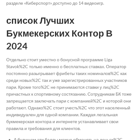
разделе «Киберспорт» доступно до 14 видеоигр.
список Лучших
Букмекерских Контор В
2024
Отдельно стоит уместно о бонусной программе Liga
Stavok%2C только именно о бесплатных ставках. Оператор
постоянно разыгрывает фрибеты таких номиналов%2C как
среди новых%2C так и уже зарегистрированных участников
пари. Кроме того%2C не принимаются ставки у лиц%2C
причастных к спортивному состязанию. Сотрудникам БК тоже
запрещается заключать пари с компанией%2C и которой они
работают. Однако%2C стоит учесть%2C что этот населенный
индивидуален для одной компании. Каждая легальная
букмекерская контора и интернете устанавливает свои
правила и требования для клиентов.
А будущем эти баллы можно обменять на деньги%2C