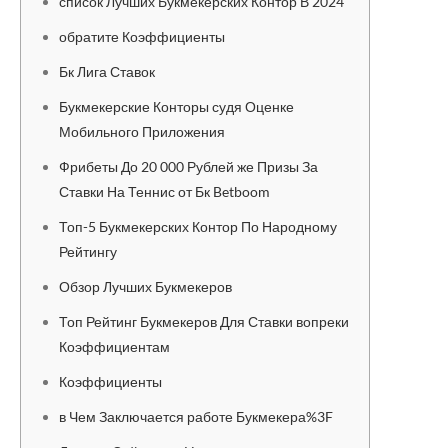
список Лучших Букмекерских Контор В 2024
обратите Коэффициенты
Бк Лига Ставок
Букмекерские Конторы судя Оценке
Мобильного Приложения
Фрибеты До 20 000 Рублей же Призы За
Ставки На Теннис от Бк Betboom
Топ-5 Букмекерских Контор По Народному
Рейтингу
Обзор Лучших Букмекеров
Топ Рейтинг Букмекеров Для Ставки вопреки
Коэффициентам
Коэффициенты
в Чем Заключается работе Букмекера%3F