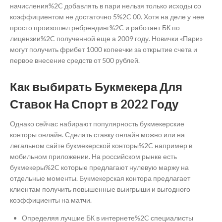
начисления%2C добавлять в пари нельзя только исходы со
коэффициентом не достаточно 5%2C 00. Хотя на деле у нее
просто произошел ребрендинг%2C и работает БК по
лицензии%2C полученной еще а 2009 году. Новички «Пари»
могут получить фрибет 1000 копеечки за открытие счета и
первое внесение средств от 500 рублей.
Как выбирать Букмекера Для
Ставок На Спорт в 2022 Году
Однако сейчас набирают популярность букмекерские
конторы онлайн. Сделать ставку онлайн можно или на
легальном сайте букмекерской конторы%2C например в
мобильном приложении. На российском рынке есть
букмекеры%2C которые предлагают нулевую маржу на
отдельные моменты. Букмекерская контора предлагает
клиентам получить повышенные выигрыши и выгодного
коэффициенты на матчи.
Определяя лучшие БК в интернете%2C специалисты