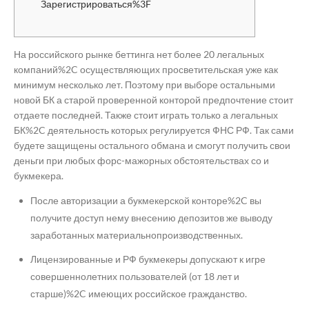
Зарегистрироваться%3F
На российского рынке беттинга нет более 20 легальных
компаний%2C осуществляющих просветительская уже как
минимум несколько лет. Поэтому при выборе остальными
новой БК а старой проверенной конторой предпочтение стоит
отдаете последней. Также стоит играть только а легальных
БК%2C деятельность которых регулируется ФНС РФ. Так сами
будете защищены остального обмана и смогут получить свои
деньги при любых форс-мажорных обстоятельствах со и
букмекера.
После авторизации а букмекерской конторе%2C вы
получите доступ нему внесению депозитов же выводу
заработанных материальнопроизводственных.
Лицензированные и РФ букмекеры допускают к игре
совершеннолетних пользователей (от 18 лет и
старше)%2C имеющих российское гражданство.