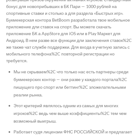
бонус для новоприбывших в БК Пари — 1000 рублей на
спортивные ставки и столько а для раздела «Быстрых игр».
Букмекерская контора BetBoom разработала твое мобильное
приложение дли ставок на спорт. Вы можете скачать
приложение БК а AppStore для iOS или в Play Маркет для
Андроид. В нем разве все функции дли заключения ставок%2C
же также чат службе поддержки. Для входа в учетную запись с
мобильного телефона%2C повторной регистрации но
требуется.
Мы не скрываем%2C что только нас есть партнеры среди
букмекерских контор — они разве у каждого портала%2C
пишущего про спорт или беттинг%2C зложелательными
реалии рынка.
Этот критерий являлось одним из самых для многих
игроков%2C ведь чем выше коэффициенты%2C тем чем
возможный выигрыш.
Работает судя лицензии ФНС РОССИЙСКОЙ и предлагает