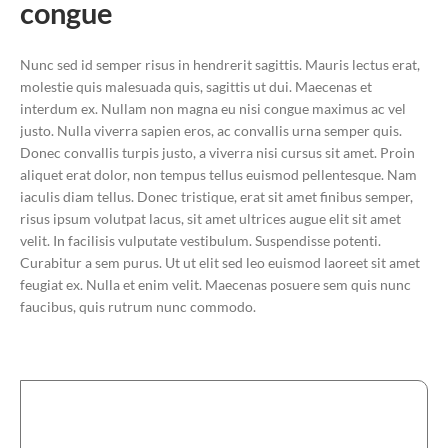
congue
Nunc sed id semper risus in hendrerit sagittis. Mauris lectus erat,
molestie quis malesuada quis, sagittis ut dui. Maecenas et
interdum ex. Nullam non magna eu nisi congue maximus ac vel
justo. Nulla viverra sapien eros, ac convallis urna semper quis.
Donec convallis turpis justo, a viverra nisi cursus sit amet. Proin
aliquet erat dolor, non tempus tellus euismod pellentesque. Nam
iaculis diam tellus. Donec tristique, erat sit amet finibus semper,
risus ipsum volutpat lacus, sit amet ultrices augue elit sit amet
velit. In facilisis vulputate vestibulum. Suspendisse potenti.
Curabitur a sem purus. Ut ut elit sed leo euismod laoreet sit amet
feugiat ex. Nulla et enim velit. Maecenas posuere sem quis nunc
faucibus, quis rutrum nunc commodo.