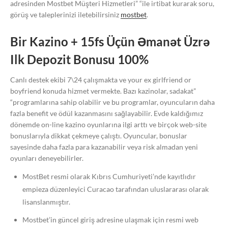
adresinden Mostbet Müşteri Hizmetleri” “ile irtibat kurarak soru,
görüş ve taleplerinizi iletebilirsiniz
mostbet
.
Bir Kazino + 15fs Üçün Əmanət Üzrə
Ilk Depozit Bonusu 100%
Canlı destek ekibi 7\24 çalışmakta ve your ex girlfriend or
boyfriend konuda hizmet vermekte. Bazı kazinolar, sadakat”
“programlarına sahip olabilir ve bu programlar, oyuncuların daha
fazla benefit ve ödül kazanmasını sağlayabilir. Evde kaldığımız
dönemde on-line kazino oyunlarına ilgi arttı ve birçok web-site
bonuslarıyla dikkat çekmeye çalıştı. Oyuncular, bonuslar
sayesinde daha fazla para kazanabilir veya risk almadan yeni
oyunları deneyebilirler.
MostBet resmi olarak Kıbrıs Cumhuriyeti’nde kayıtlıdır
empieza düzenleyici Curacao tarafından uluslararası olarak
lisanslanmıştır.
Mostbet’in güncel giriş adresine ulaşmak için resmi web