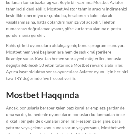
kullanan kumarbazlar ag var. Böyle bir yazılıma Mostbet Aviator
tahmincisi denilebilir. Mostbet Aviator tahmin aracını indirmenizi
kesinlikle önermiyoruz çünkü bu, hesabınızın kalıcı olarak
yasaklanmasına, hatta dolandırılmanıza yol açabilir. Telefon
numaranızı doğrulamadıysanız, şifre kurtarma alanına e-posta
göndermeniz gerekir.
Bahis şirketi oyunculara oldukça geniş bonus programı sunuyor.
Mostbet hem yeni başlayanlara hem de sadık müşterilere
ikramiye sunar. Kayıttan hemen sonra yeni müşteriler, bonusla
değiştirilebilecek 50 jeton tutarında Mostbet reward alabilirler.
Ayrıca kayıt olduktan sonra oyunculara Aviator oyunu için her biri
two TRY değerinde five freebet verilir.
Mostbet Haqqında
Ancak, bonuslarla beraber gelen bazı kurallar empieza şartlar de
uma vardır, bu nedenle oyuncuların bonusları kullanmadan önce
dikkatli bir şekilde okumaları önerilir. Hesabınıza erişme, para
yatırma veya çekme konusunda sorun yaşıyorsanız, Mostbet web