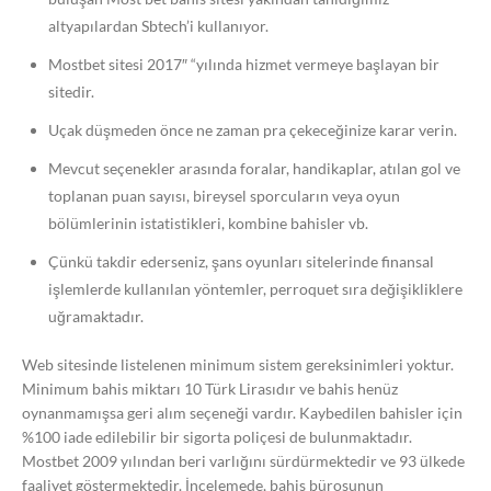
altyapılardan Sbtech’i kullanıyor.
Mostbet sitesi 2017″ “yılında hizmet vermeye başlayan bir
sitedir.
Uçak düşmeden önce ne zaman pra çekeceğinize karar verin.
Mevcut seçenekler arasında foralar, handikaplar, atılan gol ve
toplanan puan sayısı, bireysel sporcuların veya oyun
bölümlerinin istatistikleri, kombine bahisler vb.
Çünkü takdir ederseniz, şans oyunları sitelerinde finansal
işlemlerde kullanılan yöntemler, perroquet sıra değişikliklere
uğramaktadır.
Web sitesinde listelenen minimum sistem gereksinimleri yoktur.
Minimum bahis miktarı 10 Türk Lirasıdır ve bahis henüz
oynanmamışsa geri alım seçeneği vardır. Kaybedilen bahisler için
%100 iade edilebilir bir sigorta poliçesi de bulunmaktadır.
Mostbet 2009 yılından beri varlığını sürdürmektedir ve 93 ülkede
faaliyet göstermektedir. İncelemede, bahis bürosunun