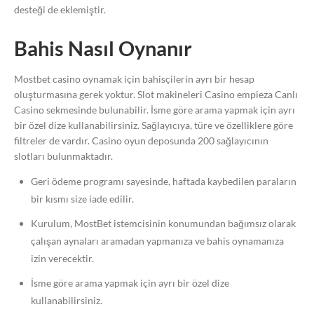
desteği de eklemiştir.
Bahis Nasıl Oynanır
Mostbet casino oynamak için bahisçilerin ayrı bir hesap
oluşturmasına gerek yoktur. Slot makineleri Casino empieza Canlı
Casino sekmesinde bulunabilir. İsme göre arama yapmak için ayrı
bir özel dize kullanabilirsiniz. Sağlayıcıya, türe ve özelliklere göre
filtreler de vardır. Casino oyun deposunda 200 sağlayıcının
slotları bulunmaktadır.
Geri ödeme programı sayesinde, haftada kaybedilen paraların
bir kısmı size iade edilir.
Kurulum, MostBet istemcisinin konumundan bağımsız olarak
çalışan aynaları aramadan yapmanıza ve bahis oynamanıza
izin verecektir.
İsme göre arama yapmak için ayrı bir özel dize
kullanabilirsiniz.