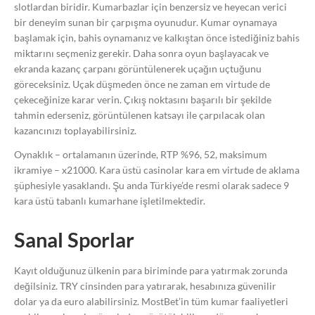
slotlardan biridir. Kumarbazlar için benzersiz ve heyecan verici
bir deneyim sunan bir çarpışma oyunudur. Kumar oynamaya
başlamak için, bahis oynamanız ve kalkıştan önce istediğiniz bahis
miktarını seçmeniz gerekir. Daha sonra oyun başlayacak ve
ekranda kazanç çarpanı görüntülenerek uçağın uçtuğunu
göreceksiniz. Uçak düşmeden önce ne zaman em virtude de
çekeceğinize karar verin. Çıkış noktasını başarılı bir şekilde
tahmin ederseniz, görüntülenen katsayı ile çarpılacak olan
kazancınızı toplayabilirsiniz.
Oynaklık – ortalamanın üzerinde, RTP %96, 52, maksimum
ikramiye – x21000. Kara üstü casinolar kara em virtude de aklama
şüphesiyle yasaklandı. Şu anda Türkiye’de resmi olarak sadece 9
kara üstü tabanlı kumarhane işletilmektedir.
Sanal Sporlar
Kayıt olduğunuz ülkenin para biriminde para yatırmak zorunda
değilsiniz. TRY cinsinden para yatırarak, hesabınıza güvenilir
dolar ya da euro alabilirsiniz. MostBet’in tüm kumar faaliyetleri