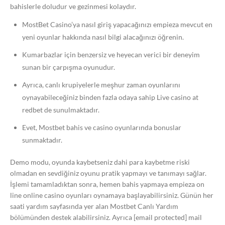
bahislerle doludur ve gezinmesi kolaydır.
MostBet Casino’ya nasıl giriş yapacağınızı empieza mevcut en
yeni oyunlar hakkında nasıl bilgi alacağınızı öğrenin.
Kumarbazlar için benzersiz ve heyecan verici bir deneyim
sunan bir çarpışma oyunudur.
Ayrıca, canlı krupiyelerle meşhur zaman oyunlarını
oynayabileceğiniz binden fazla odaya sahip Live casino at
redbet de sunulmaktadır.
Evet, Mostbet bahis ve casino oyunlarında bonuslar
sunmaktadır.
Demo modu, oyunda kaybetseniz dahi para kaybetme riski
olmadan en sevdiğiniz oyunu pratik yapmayı ve tanımayı sağlar.
İşlemi tamamladıktan sonra, hemen bahis yapmaya empieza on
line online casino oyunları oynamaya başlayabilirsiniz. Günün her
saati yardım sayfasında yer alan Mostbet Canlı Yardım
bölümünden destek alabilirsiniz. Ayrıca [email protected] mail