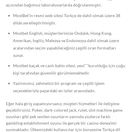
açısından bağımsız laboratuvarlarda doğrulanmıştır.
MostBet’in resmi web sitesi Türkçe de dahil olmak üzere 38
dilde yerelleştirilmiştir.
Mostbet English, müşterilerimize Ondalık, Hong Kong,
Amerikan, İngiliz, Malezya ve Endonezya dahil olmak üzere
aralarından seçim yapabileceğiniz çeşitli oran formatları
sunar.
Mostbet kaçak ve canlı bahis sitesi, yeni” “kurulduğu için çoğu
kişi tarafından güvenilir görülmemektedir.
Yazılımımız, zahmetsiz bir program ve çeşitli işlem
seçenekleriyle pazardaki en iyiler arasındadır.
Eğer hala giriş yapamıyorsanız, müşteri hizmetleri ile iletişime
geçebilirsiniz. Poker, dark-colored jack, rulet, slot machine game
oyunları gibi pek sevilen oyunların yanında yüzlerce farklı
gambling establishment oyunu ile gerçek bir casino deneyimi
sunmaktadır. Ülkemizdeki kullanıcılar için bünyesine Türkçe dil