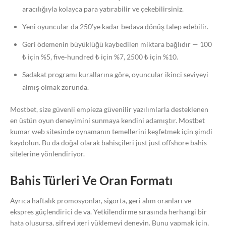
aracılığıyla kolayca para yatırabilir ve çekebilirsiniz.
Yeni oyuncular da 250’ye kadar bedava dönüş talep edebilir.
Geri ödemenin büyüklüğü kaybedilen miktara bağlıdır — 100
₺ için %5, five-hundred ₺ için %7, 2500 ₺ için %10.
Sadakat programı kurallarına göre, oyuncular ikinci seviyeyi
almış olmak zorunda.
Mostbet, size güvenli empieza güvenilir yazılımlarla desteklenen
en üstün oyun deneyimini sunmaya kendini adamıştır. Mostbet
kumar web sitesinde oynamanın temellerini keşfetmek için şimdi
kaydolun. Bu da doğal olarak bahisçileri just just offshore bahis
sitelerine yönlendiriyor.
Bahis Türleri Ve Oran Formatı
Ayrıca haftalık promosyonlar, sigorta, geri alım oranları ve
ekspres güçlendirici de va. Yetkilendirme sırasında herhangi bir
hata oluşursa, şifreyi geri yüklemeyi deneyin. Bunu yapmak için,