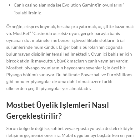
Canlı casino alanında ise Evolution Gaming’in oyunlarını”
“bulabilirsiniz.
Örneğin, ekspres koymak, hesaba pra yatırmak, üç çiftte kazanmak
vb. MostBet” “Casino’da ücretsiz oyun, gerçek parayla bahis
oynanan slot makinelerine benzer işlevsellikteki slotların trial
sürümlerinde mümkündür. Diğer bahis bürolarının çoğunda
bulunmayan disiplinler temsil edilmektedir. Oyun içi bahisler için
birçok etkinlik mevcuttur, büyük maçların canlı yayınları vardır.
Mostbet, piyango oyunlarının heyecanını sevenler için özel bir
Piyango bölümü sunuyor. Bu bölümde Powerball ve EuroMillions
gibi popüler piyangolar de uma dahil olmak üzere farklı
ülkelerden çeşitli piyangolar yer almaktadır.
Mostbet Üyelik Işlemleri Nasıl
Gerçekleştirilir?
Sorun bölgede değilse, sohbet veya e-posta yoluyla destek ekibiyle
iletişime geçmenizi öneririz. Mobil uygulamayı başlatırken en yeni