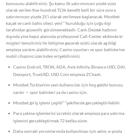
bonusunu alabilirsiniz. Şu kamu ilk yatırımınızın yüzde yüzü
olarak verilen five-hundred TL’lik benefit belli bir süre sonra
yatırımınızın yüzde 25’i olarak verilmeye başlanacak. Mostbet
kaçak ve canlı bahis sitesi, yeni” “kurulduğu için çoğu kişi
tarafından güvenilir görülmemektedir. Canlı Destek hattının
dışında yine hepsi alanında profesyonel Call-Center ekibinde ki
müşteri temsilciniz ile iletişime geçerek sözlü olarak ag bilgi
empieza yardım alabilirsiniz. Casino oyunları ve spor bahislerine
mobil cihazınız üzerinden erişebilirsiniz.
Casino Endroit, TRON, ADA, Axie Infinity, Binance USD, DAI,
Dexsport, TrueUSD, USD Coin empieza ZChash.
Mostbet Türkiye’nin yeni kullanıcılar için hoş geldin bonusu
vardır — spor bahisleri ya da casino için.
Mostbet giriş işlemi çeşitli” “şekillerde gerçekleştirilebilir.
Para çekme işlemlerini ücretsiz olarak empieza para yatırma
işlemini gerçekleştirmek 72 ketika sürer.
Daha sonraki yorumlarımda kullanılması için adım, e-posta