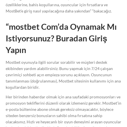
özelliklerine, bahis koşullarına, oyuncular için fırsatlara ve
MostBet’e giriş nasıl yapılacağına daha yakından” “bakacağız.
“mostbet Com’da Oynamak Mı
Istiyorsunuz? Buradan Giriş
Yapın
Mostbet oyunuyla ilgili sorular sorabilir ve müşteri destek
ekibinden yardım alabilirsiniz. Bunu yapmak için 7/24 çalışan
çevrimiçi sohbeti açın empieza sorunu açıklayın. Oyuncunun
tanımlanması (doğrulanması), Mostbet sitesinin kullanımı için ana
koşullardan biridir.
Her birinden haberdar olmak için ana sayfadaki promosyonları ve
promosyon tekliflerini düzenli olarak izlemeniz gerekir. Mostbet’in
e-posta bültenine abone olmak gereksiz olmayacaktır, böylece
siteden benzersiz bonusların sahibi olma fırsatına sahip
olacaksınız. Hızlı ve heyecanlı bir oyun deneyimi arayan oyuncular