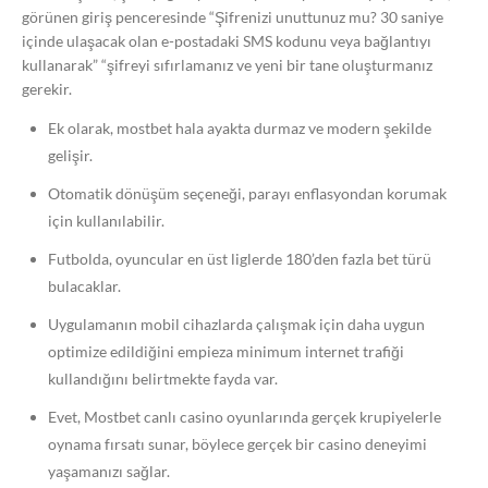
görünen giriş penceresinde “Şifrenizi unuttunuz mu? 30 saniye
içinde ulaşacak olan e-postadaki SMS kodunu veya bağlantıyı
kullanarak” “şifreyi sıfırlamanız ve yeni bir tane oluşturmanız
gerekir.
Ek olarak, mostbet hala ayakta durmaz ve modern şekilde
gelişir.
Otomatik dönüşüm seçeneği, parayı enflasyondan korumak
için kullanılabilir.
Futbolda, oyuncular en üst liglerde 180’den fazla bet türü
bulacaklar.
Uygulamanın mobil cihazlarda çalışmak için daha uygun
optimize edildiğini empieza minimum internet trafiği
kullandığını belirtmekte fayda var.
Evet, Mostbet canlı casino oyunlarında gerçek krupiyelerle
oynama fırsatı sunar, böylece gerçek bir casino deneyimi
yaşamanızı sağlar.