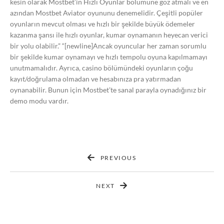
kesin olarak Mostbet’in Hızlı Oyunlar bölümüne göz atmalı ve en
azından Mostbet Aviator oyununu denemelidir. Çeşitli popüler
oyunların mevcut olması ve hızlı bir şekilde büyük ödemeler
kazanma şansı ile hızlı oyunlar, kumar oynamanın heyecan verici
bir yolu olabilir.” “[newline]Ancak oyuncular her zaman sorumlu
bir şekilde kumar oynamayı ve hızlı tempolu oyuna kapılmamayı
unutmamalıdır. Ayrıca, casino bölümündeki oyunların çoğu
kayıt/doğrulama olmadan ve hesabınıza pra yatırmadan
oynanabilir. Bunun için Mostbet’te sanal parayla oynadığınız bir
demo modu vardır.
PREVIOUS
NEXT