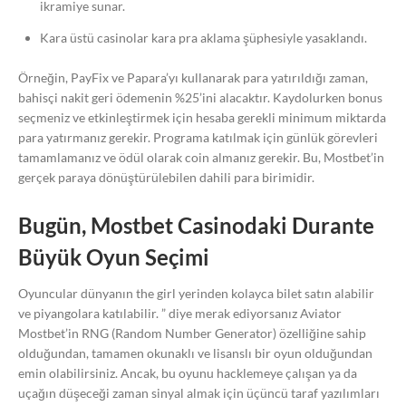
ikramiye sunar.
Kara üstü casinolar kara pra aklama şüphesiyle yasaklandı.
Örneğin, PayFix ve Papara’yı kullanarak para yatırıldığı zaman,
bahisçi nakit geri ödemenin %25’ini alacaktır. Kaydolurken bonus
seçmeniz ve etkinleştirmek için hesaba gerekli minimum miktarda
para yatırmanız gerekir. Programa katılmak için günlük görevleri
tamamlamanız ve ödül olarak coin almanız gerekir. Bu, Mostbet’in
gerçek paraya dönüştürülebilen dahili para birimidir.
Bugün, Mostbet Casinodaki Durante
Büyük Oyun Seçimi
Oyuncular dünyanın the girl yerinden kolayca bilet satın alabilir
ve piyangolara katılabilir. ” diye merak ediyorsanız Aviator
Mostbet’in RNG (Random Number Generator) özelliğine sahip
olduğundan, tamamen okunaklı ve lisanslı bir oyun olduğundan
emin olabilirsiniz. Ancak, bu oyunu hacklemeye çalışan ya da
uçağın düşeceği zaman sinyal almak için üçüncü taraf yazılımları