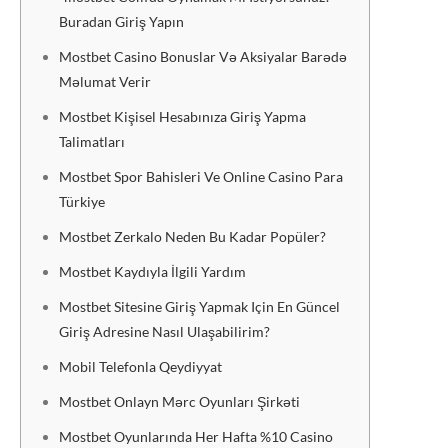
Buradan Giriş Yapın
Mostbet Casino Bonuslar Və Aksiyalar Barədə
Məlumat Verir
Mostbet Kişisel Hesabınıza Giriş Yapma
Talimatları
Mostbet Spor Bahisleri Ve Online Casino Para
Türkiye
Mostbet Zerkalo Neden Bu Kadar Popüler?
Mostbet Kaydıyla İlgili Yardım
Mostbet Sitesine Giriş Yapmak Için En Güncel
Giriş Adresine Nasıl Ulaşabilirim?
Mobil Telefonla Qeydiyyat
Mostbet Onlayn Mərc Oyunları Şirkəti
Mostbet Oyunlarında Her Hafta %10 Casino