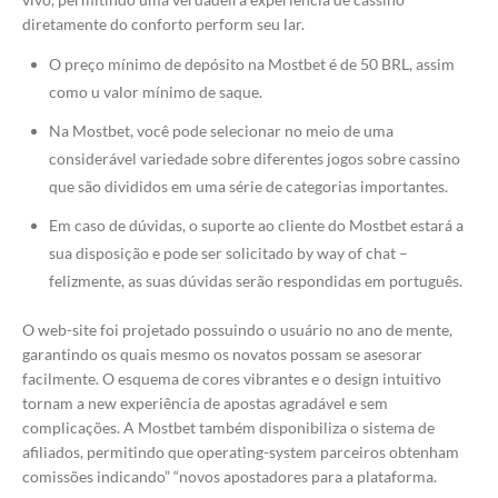
diretamente do conforto perform seu lar.
O preço mínimo de depósito na Mostbet é de 50 BRL, assim
como u valor mínimo de saque.
Na Mostbet, você pode selecionar no meio de uma
considerável variedade sobre diferentes jogos sobre cassino
que são divididos em uma série de categorias importantes.
Em caso de dúvidas, o suporte ao cliente do Mostbet estará a
sua disposição e pode ser solicitado by way of chat –
felizmente, as suas dúvidas serão respondidas em português.
O web-site foi projetado possuindo o usuário no ano de mente,
garantindo os quais mesmo os novatos possam se asesorar
facilmente. O esquema de cores vibrantes e o design intuitivo
tornam a new experiência de apostas agradável e sem
complicações. A Mostbet também disponibiliza o sistema de
afiliados, permitindo que operating-system parceiros obtenham
comissões indicando” “novos apostadores para a plataforma.