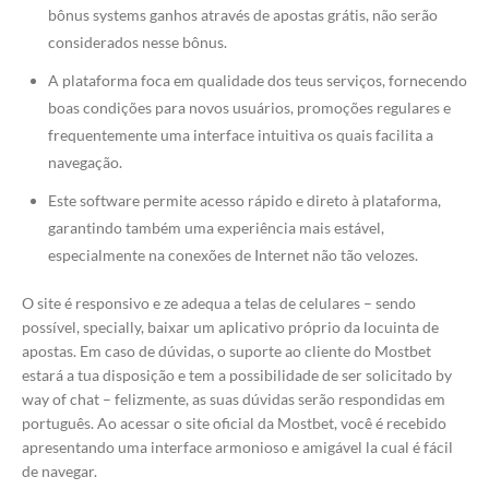
bônus systems ganhos através de apostas grátis, não serão
considerados nesse bônus.
A plataforma foca em qualidade dos teus serviços, fornecendo
boas condições para novos usuários, promoções regulares e
frequentemente uma interface intuitiva os quais facilita a
navegação.
Este software permite acesso rápido e direto à plataforma,
garantindo também uma experiência mais estável,
especialmente na conexões de Internet não tão velozes.
O site é responsivo e ze adequa a telas de celulares – sendo
possível, specially, baixar um aplicativo próprio da locuinta de
apostas. Em caso de dúvidas, o suporte ao cliente do Mostbet
estará a tua disposição e tem a possibilidade de ser solicitado by
way of chat – felizmente, as suas dúvidas serão respondidas em
português. Ao acessar o site oficial da Mostbet, você é recebido
apresentando uma interface armonioso e amigável la cual é fácil
de navegar.