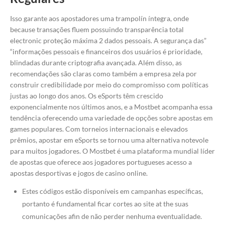
Isso garante aos apostadores uma trampolín íntegra, onde
because transações fluem possuindo transparência total
electronic proteção máxima 2 dados pessoais. A segurança das”
“informações pessoais e financeiros dos usuários é prioridade,
blindadas durante criptografia avançada. Além disso, as
recomendações são claras como também a empresa zela por
construir credibilidade por meio do compromisso com políticas
justas ao longo dos anos. Os eSports têm crescido
exponencialmente nos últimos anos, e a Mostbet acompanha essa
tendência oferecendo uma variedade de opções sobre apostas em
games populares. Com torneios internacionais e elevados
prêmios, apostar em eSports se tornou uma alternativa notevole
para muitos jogadores. O Mostbet é uma plataforma mundial líder
de apostas que oferece aos jogadores portugueses acesso a
apostas desportivas e jogos de casino online.
Estes códigos estão disponíveis em campanhas específicas,
portanto é fundamental ficar cortes ao site at the suas
comunicações afin de não perder nenhuma eventualidade.