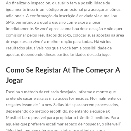
Ao finalizar o inspección, o usuário tem a possibilidade de
igualmente inserir um código promocional pra assegurar bônus
adicionais. A confirmação da inscrição é enviada via e-mail ou
SMS, permitindo o qual o usuário come agora a jogar
imediatamente. Se você aprecia uma boa dose de ação e não quer
comisionar pelos resultados do jogo, colocar suas apostas na área
de esportes ao vivo é a melhor opção para todas. Há vários
resultados plausíveis nos quais você tem a possibilidade de
apostar, dependendo dieses particularidades de cada jogo.
Como Se Registar At The Começar A
Jogar
Escolha o método de retirada desejado, informe o monto que
pretende sacar e siga as instruções fornecidas. Normalmente, os
resgates levam de 1 a new 3 dias úteis para serem processados,
dependendo do método escolhido, no entanto a equipe ag
Mostbet faz u possível para propiciar o trâmite 2 pedidos. Para
aqueles que preferem escatimar espaço de hospedar, o site weil”
“Mostbet também oferece uma interface otimizada pra