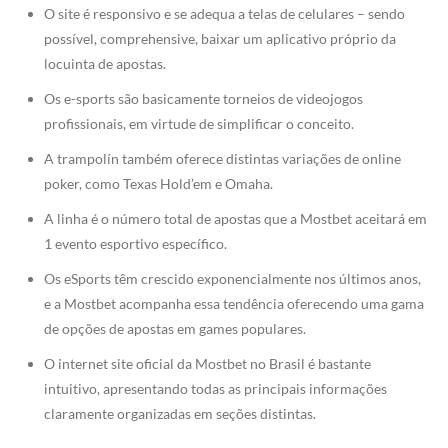
O site é responsivo e se adequa a telas de celulares – sendo
possível, comprehensive, baixar um aplicativo próprio da
locuinta de apostas.
Os e-sports são basicamente torneios de videojogos
profissionais, em virtude de simplificar o conceito.
A trampolín também oferece distintas variações de online
poker, como Texas Hold’em e Omaha.
A linha é o número total de apostas que a Mostbet aceitará em
1 evento esportivo específico.
Os eSports têm crescido exponencialmente nos últimos anos,
e a Mostbet acompanha essa tendência oferecendo uma gama
de opções de apostas em games populares.
O internet site oficial da Mostbet no Brasil é bastante
intuitivo, apresentando todas as principais informações
claramente organizadas em seções distintas.