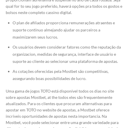
qual for to seu jogo preferido, haverá opções pra todos os gostos e
bolsos neste completo cassino digital.
O plan de afiliados proporciona remunerações atraentes e
suporte contínuo almejando ajudar os parceiros a
maximizarem seus lucros.
Os usuários devem considerar fatores como the reputação da
organizacion, medidas de segurança, interface de usuário e
suporte ao cliente ao selecionar uma plataforma de apostas.
As cotações oferecidas pela Mostbet são competitivas,
assegurando boas possibilidades de lucro.
Uma gama de jogos TOTO está disponível todos os dias no site
sobre apostas Mostbet, at the todos eles são frequentemente
atualizados. Para os clientes que procuram alternativas para
apostar em TOTO no website de apostas, a Mostbet oferece
incríveis oportunidades de apostas nesta importancia. Na
Mostbet, você pode selecionar entre uma grande variedade para