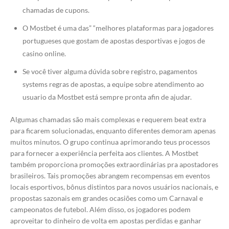
chamadas de cupons.
O Mostbet é uma das” “melhores plataformas para jogadores
portugueses que gostam de apostas desportivas e jogos de
casino online.
Se você tiver alguma dúvida sobre registro, pagamentos
systems regras de apostas, a equipe sobre atendimento ao
usuario da Mostbet está sempre pronta afin de ajudar.
Algumas chamadas são mais complexas e requerem beat extra
para ficarem solucionadas, enquanto diferentes demoram apenas
muitos minutos. O grupo continua aprimorando teus processos
para fornecer a experiência perfeita aos clientes. A Mostbet
também proporciona promoções extraordinárias pra apostadores
brasileiros. Tais promoções abrangem recompensas em eventos
locais esportivos, bônus distintos para novos usuários nacionais, e
propostas sazonais em grandes ocasiões como um Carnaval e
campeonatos de futebol. Além disso, os jogadores podem
aproveitar to dinheiro de volta em apostas perdidas e ganhar