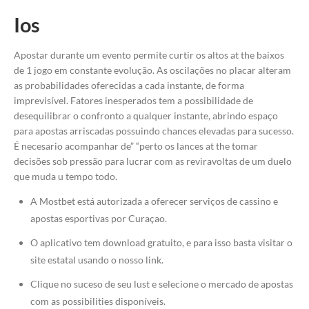
Ios
Apostar durante um evento permite curtir os altos at the baixos
de 1 jogo em constante evolução. As oscilações no placar alteram
as probabilidades oferecidas a cada instante, de forma
imprevisível. Fatores inesperados tem a possibilidade de
desequilibrar o confronto a qualquer instante, abrindo espaço
para apostas arriscadas possuindo chances elevadas para sucesso.
É necesario acompanhar de” “perto os lances at the tomar
decisões sob pressão para lucrar com as reviravoltas de um duelo
que muda u tempo todo.
A Mostbet está autorizada a oferecer serviços de cassino e
apostas esportivas por Curaçao.
O aplicativo tem download gratuito, e para isso basta visitar o
site estatal usando o nosso link.
Clique no suceso de seu lust e selecione o mercado de apostas
com as possibilities disponíveis.