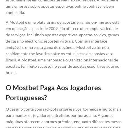
uma empresa sobre apostas esportivas online confiável e bem
conhecida.
A Mostbet é uma plataforma de apostas e games on-line que está
em operação a partir de 2009. Ela oferece uma ampla variedade
de serviços, incluindo apostas esportivas, apostas ao vivo, games
de cassino electronic esportes virtuais. Com sua interface
amigável e uma vasta gama de opções, a Mostbet ze tornou
rapidamente the favorita entre os entusiastas de apostas zero
Brasil. A Mostbet, uma renomada organizacion internacional de
apostas, tem feito sucesso no setor de apostas esportivas aqui no
brasil.
O Mostbet Paga Aos Jogadores
Portugueses?
O cassino conta com jackpots progressivos, torneios e muito mais
para manter os jogadores entretidos por horas a fio. Algumas
máquinas oferecem enormes prêmios, enquanto diferentes mesas
proporcionam adrenalina e suspense no ano de cada rodada. Seja