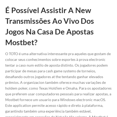
É Possível Assistir A New
Transmissões Ao Vivo Dos
Jogos Na Casa De Apostas
Mostbet?
O TOTO é uma alternativa interessante pra aqueles que gostam de
colocar seus conhecimentos sobre esportes à prova electronic
tentar a caso num estilo de aposta distinto. Os jogadores podem
participar de mesas para cash game systems de torneios,
desafiando outros jogadores at the tentando ganhar elevados
prêmios. A organizacion também oferece muchas variações de
holdem poker, como Texas Hold’em e Omaha. Para os apostadores
que preferem usar computadores pessoais para realizar apostas, a
Mostbet fornece um usuario para Windows electronic macOS.
Este application permite acesso rápido e direto à plataforma,
garantindo também uma experiência também estável,
especialmente em conexões de Net não tão velozes. A Mostbet é