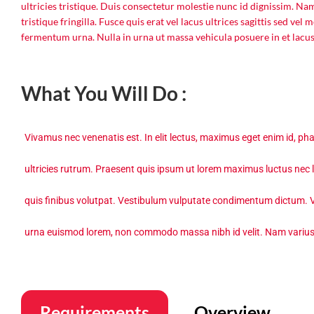
ultricies tristique. Duis consectetur molestie nunc id dignissim. Nam u
tristique fringilla. Fusce quis erat vel lacus ultrices sagittis sed ve
fermentum urna. Nulla in urna ut massa vehicula posuere in et lacus
What You Will Do :
Vivamus nec venenatis est. In elit lectus, maximus eget enim id, ph
ultricies rutrum. Praesent quis ipsum ut lorem maximus luctus ne
quis finibus volutpat. Vestibulum vulputate condimentum dictum. 
urna euismod lorem, non commodo massa nibh id velit. Nam varius tel
Requirements
Overview