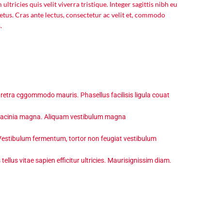
ltricies quis velit viverra tristique. Integer sagittis nibh eu
l metus. Cras ante lectus, consectetur ac velit et, commodo
.
aretra cggommodo mauris. Phasellus facilisis ligula couat
c lacinia magna. Aliquam vestibulum magna
Vestibulum fermentum, tortor non feugiat vestibulum
lus vitae sapien efficitur ultricies. Maurisignissim diam.