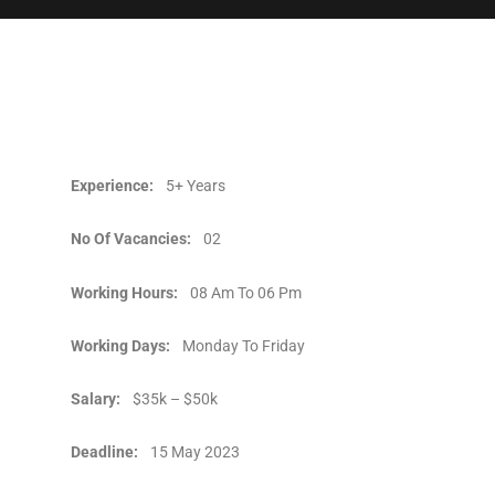
Experience:
5+ Years
No Of Vacancies:
02
Working Hours:
08 Am To 06 Pm
Working Days:
Monday To Friday
Salary:
$35k – $50k
Deadline:
15 May 2023