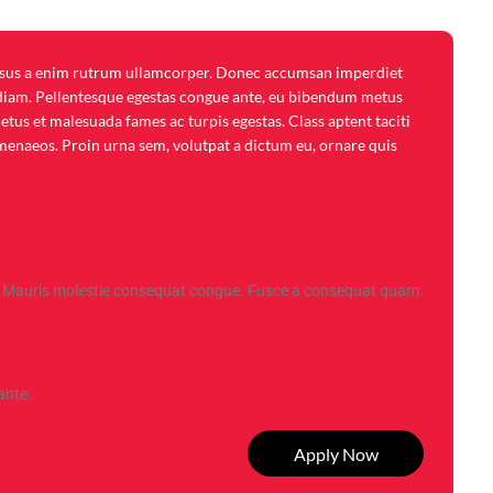
 risus a enim rutrum ullamcorper. Donec accumsan imperdiet
 at diam. Pellentesque egestas congue ante, eu bibendum metus
etus et malesuada fames ac turpis egestas. Class aptent taciti
imenaeos. Proin urna sem, volutpat a dictum eu, ornare quis
.Mauris molestie consequat congue. Fusce a consequat quam.
ante.
Apply Now