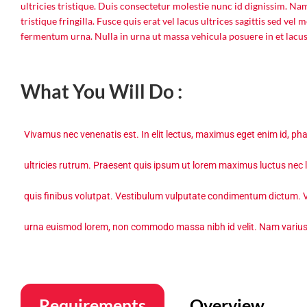
ultricies tristique. Duis consectetur molestie nunc id dignissim. Nam u
tristique fringilla. Fusce quis erat vel lacus ultrices sagittis sed ve
fermentum urna. Nulla in urna ut massa vehicula posuere in et lacus
What You Will Do :
Vivamus nec venenatis est. In elit lectus, maximus eget enim id, ph
ultricies rutrum. Praesent quis ipsum ut lorem maximus luctus ne
quis finibus volutpat. Vestibulum vulputate condimentum dictum. 
urna euismod lorem, non commodo massa nibh id velit. Nam varius tel
Requirements
Overview