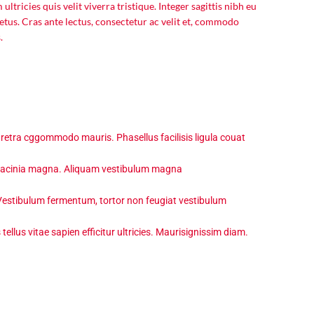
ltricies quis velit viverra tristique. Integer sagittis nibh eu
l metus. Cras ante lectus, consectetur ac velit et, commodo
.
aretra cggommodo mauris. Phasellus facilisis ligula couat
c lacinia magna. Aliquam vestibulum magna
Vestibulum fermentum, tortor non feugiat vestibulum
lus vitae sapien efficitur ultricies. Maurisignissim diam.