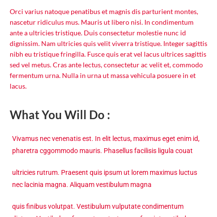
Orci varius natoque penatibus et magnis dis parturient montes,
nascetur ridiculus mus. Mauris ut libero nisi. In condimentum
ante a ultricies tristique. Duis consectetur molestie nunc id
dignissim. Nam ultricies quis velit viverra tristique. Integer sagittis
nibh eu tristique fringilla. Fusce quis erat vel lacus ultrices sagittis
sed vel metus. Cras ante lectus, consectetur ac velit et, commodo
fermentum urna. Nulla in urna ut massa vehicula posuere in et
lacus.
What You Will Do :
Vivamus nec venenatis est. In elit lectus, maximus eget enim id,
pharetra cggommodo mauris. Phasellus facilisis ligula couat
ultricies rutrum. Praesent quis ipsum ut lorem maximus luctus
nec lacinia magna. Aliquam vestibulum magna
quis finibus volutpat. Vestibulum vulputate condimentum