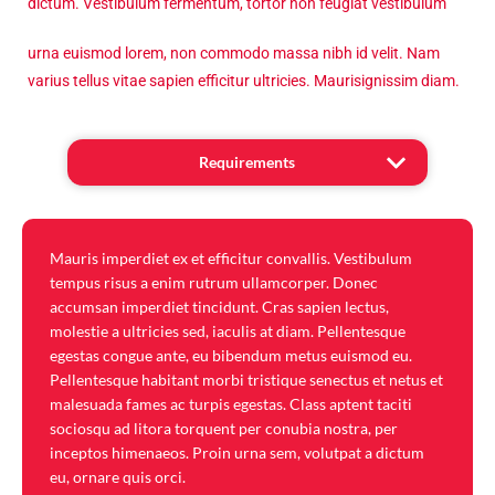
dictum. Vestibulum fermentum, tortor non feugiat vestibulum
urna euismod lorem, non commodo massa nibh id velit. Nam
varius tellus vitae sapien efficitur ultricies. Maurisignissim diam.
Requirements
Overview
Mauris imperdiet ex et efficitur convallis. Vestibulum
tempus risus a enim rutrum ullamcorper. Donec
accumsan imperdiet tincidunt. Cras sapien lectus,
molestie a ultricies sed, iaculis at diam. Pellentesque
egestas congue ante, eu bibendum metus euismod eu.
Pellentesque habitant morbi tristique senectus et netus et
malesuada fames ac turpis egestas. Class aptent taciti
sociosqu ad litora torquent per conubia nostra, per
inceptos himenaeos. Proin urna sem, volutpat a dictum
eu, ornare quis orci.