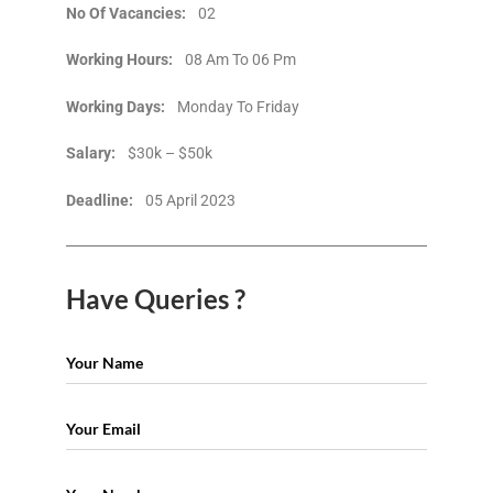
No Of Vacancies:
02
Working Hours:
08 Am To 06 Pm
Working Days:
Monday To Friday
Salary:
$30k – $50k
Deadline:
05 April 2023
Have Queries ?