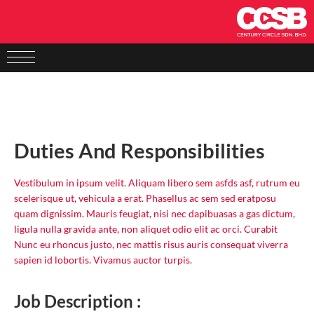
Duties And Responsibilities
Vestibulum in ipsum velit. Aliquam libero sem asfds asf, rutrum eu
scelerisque ut, vehicula a erat. Phasellus ac sem sed eratposu
quam dignissim. Mauris feugiat, nisi nec dapibuasas a gas dictum,
ligula nulla gravida ante, non aliquet odio elit ac orci. Curabit
Nunc eu rhoncus justo, nec mattis risus auris consequat viverra
sapien id lobortis. Vivamus auctor turpis.
Job Description :