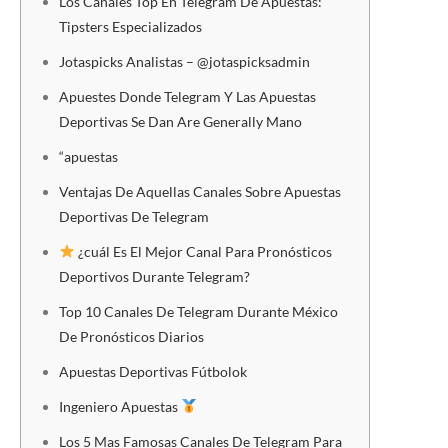
Los Canales Top En Telegram De Apuestas:
Tipsters Especializados
Jotaspicks Analistas – @jotaspicksadmin
Apuestes Donde Telegram Y Las Apuestas
Deportivas Se Dan Are Generally Mano
“apuestas
Ventajas De Aquellas Canales Sobre Apuestas
Deportivas De Telegram
¿cuál Es El Mejor Canal Para Pronósticos
Deportivos Durante Telegram?
Top 10 Canales De Telegram Durante México
De Pronósticos Diarios
Apuestas Deportivas Fútbolok
Ingeniero Apuestas
Los 5 Mas Famosas Canales De Telegram Para