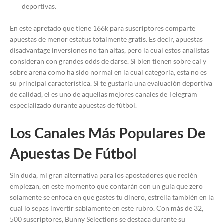
deportivas.
En este apretado que tiene 166k para suscriptores comparte
apuestas de menor estatus totalmente gratis. Es decir, apuestas
disadvantage inversiones no tan altas, pero la cual estos analistas
consideran con grandes odds de darse. Si bien tienen sobre cal y
sobre arena como ha sido normal en la cual categoría, esta no es
su principal característica. Si te gustaría una evaluación deportiva
de calidad, el es uno de aquellas mejores canales de Telegram
especializado durante apuestas de fútbol.
Los Canales Más Populares De
Apuestas De Fútbol
Sin duda, mi gran alternativa para los apostadores que recién
empiezan, en este momento que contarán con un guía que zero
solamente se enfoca en que gastes tu dinero, estrella también en la
cual lo sepas invertir sabiamente en este rubro. Con más de 32,
500 suscriptores, Bunny Selections se destaca durante su