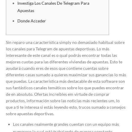
Investiga Los Canales De Telegram Para
Apuestas
Donde Acceder
Sin reparo una característica simply no demasiado habitual sobre
los canales para Telegram de apuestas deportivas. Lo más
interesante de este canal es o qual podrás encontrar todas las
mejores cuotas para las diferentes viviendas de apuestas. Esto te
ayudará cuando eres de esos que contiene cuentas sobre
diferentes casas sumado a quieres maximizar sus ganancias lo más
que puedas. La característica más destacable de esta software son
sus fantásticos canales temáticos sobre los que puedes encontrar
de en absoluto. Ofertas increíbles em virtude de comprar
productos, información sobre las noticias más recientes um, lo
que a ti te interesa si estás leyendo esto, trucos sumado a consejos
sobre apuestas deportivas.
Los canales realmente grandes cuentan con un equipo más
numeroso la cual está trabajando de manera constante.