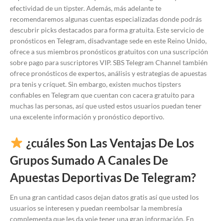
efectividad de un tipster. Además, más adelante te
recomendaremos algunas cuentas especializadas donde podrás
descubrir picks destacados para forma gratuita. Este servicio de
pronósticos en Telegram, disadvantage sede en este Reino Unido,
ofrece a sus miembros pronósticos gratuitos con una suscripción
sobre pago para suscriptores VIP. SBS Telegram Channel también
ofrece pronósticos de expertos, análisis y estrategias de apuestas
pra tenis y críquet. Sin embargo, existen muchos tipsters
confiables en Telegram que cuentan con cacera gratuito para
muchas las personas, así que usted estos usuarios puedan tener
una excelente información y pronóstico deportivo.
¿cuáles Son Las Ventajas De Los
Grupos Sumado A Canales De
Apuestas Deportivas De Telegram?
En una gran cantidad casos dejan datos gratis así que usted los
usuarios se interesen y puedan reembolsar la membresía
complementa que les da voie tener una gran información. En