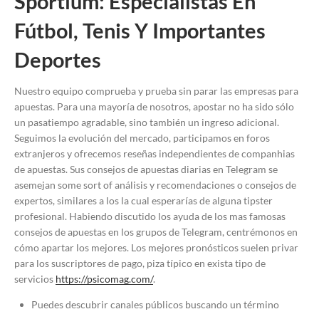
Sportium: Especialistas En
Fútbol, Tenis Y Importantes
Deportes
Nuestro equipo comprueba y prueba sin parar las empresas para
apuestas. Para una mayoría de nosotros, apostar no ha sido sólo
un pasatiempo agradable, sino también un ingreso adicional.
Seguimos la evolución del mercado, participamos en foros
extranjeros y ofrecemos reseñas independientes de companhias
de apuestas. Sus consejos de apuestas diarias en Telegram se
asemejan some sort of análisis y recomendaciones o consejos de
expertos, similares a los la cual esperarías de alguna tipster
profesional. Habiendo discutido los ayuda de los mas famosas
consejos de apuestas en los grupos de Telegram, centrémonos en
cómo apartar los mejores. Los mejores pronósticos suelen privar
para los suscriptores de pago, piza típico en exista tipo de
servicios
https://psicomag.com/
.
Puedes descubrir canales públicos buscando un término