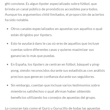
ght conviene. Es algun tipster especializado sobre fútbol, que
brinda un canal público de pronósticos accesibles para todos.
Aunque los argumentos child limitados, el proporción de aciertos
ha sido notable.
Otros canales especializados en apuestas son aquellos o qual
están dirigidos por tipsters.
Esto te ayudará dans le cas où eres de aquellos que incluye
cuentas sobre diferentes casas y quieres maximizar sus
ganancias lo más que puedas.
En España, los tipsters ze centran en fútbol, básquet y ping-
pong, siendo reconocidos durante sus estadísticas con análisis
precisos que generan confianza durante sus seguidores.
Sin embargo, cuentan que incluye varios testimonios sobre
miembros satisfechos o qual afirman haber obtenido
beneficios utilizando los consejos de apuestas del grupo.
Lo conocen tais como el Gurú u Gurucillo de todas las apuestas