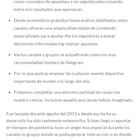
como «consejos de apuestas» y en seguida seleccionando
entre mis resultados que aparezcan.
Desde pronósticos gratuitos hasta análisis detallados, estos
canales ofrecen una amplia diversidade de contenido
especializado para ayudar the los seguidores a tomar
decisiones informadas ing realizar apuestas.
Varios canales y grupos se autoafirman como los mas
recomendables tipsters de Telegram.
Por lo que podrás emplear de cualquier evento deportivo
importante de mundo a lo largo del año.
Podemos completar una enorme cantidad de cosas con
nuestro celular, inclusive aquello que jamás habías imaginado.
Fue lanzada durante agosto del 2013 y desde esa fecha su
desarrollo ha sido realmente noteworthy. Si bien llegó a repuntar
en tiempos de pandemia, tuvo un ángel muy especial durante los
canales to grupos donde se podía generar interacción o en donde