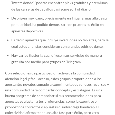
Tweets donde” “podrás encontrar picks gratuitos y premiums
de las carreras de caballos casi some sort of diario.
De origen mexicano, precisamente en Tijuana, más allá de su
popularidad, ha podido demostrar con pruebas su éxito en
apuestas deportivas.
Es decir, apuestas que incluye inversiones no tan altas, pero la
cual estos analistas consideran con grandes odds de darse.
Hay varios tipster la cual ofrecen sus servicios de manera
gratuita por medio para grupos de Telegram.
Con selecciones de participación activa de la comunidad,
atención legal y fácil acceso, estos grupos proporcionan a los
apostantes novatos sumado a experimentados valiosos recursos y
una comunidad para compartir concepts y estrategias. Es una
buena programa de comprobar si sus recomendaciones para
apuestas se ajustan a tus preferencias, como la expertise en
pronósticos correctos o apuestas disadvantage hándicap. El
colectividad afirma tener una alta tasa para éxito, pero zero