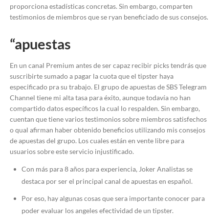
proporciona estadísticas concretas. Sin embargo, comparten
testimonios de miembros que se ryan beneficiado de sus consejos.
“apuestas
En un canal Premium antes de ser capaz recibir picks tendrás que
suscribirte sumado a pagar la cuota que el tipster haya
especificado pra su trabajo. El grupo de apuestas de SBS Telegram
Channel tiene mi alta tasa para éxito, aunque todavía no han
compartido datos específicos la cual lo respalden. Sin embargo,
cuentan que tiene varios testimonios sobre miembros satisfechos
o qual afirman haber obtenido beneficios utilizando mis consejos
de apuestas del grupo. Los cuales están en vente libre para
usuarios sobre este servicio injustificado.
Con más para 8 años para experiencia, Joker Analistas se
destaca por ser el principal canal de apuestas en español.
Por eso, hay algunas cosas que sera importante conocer para
poder evaluar los angeles efectividad de un tipster.