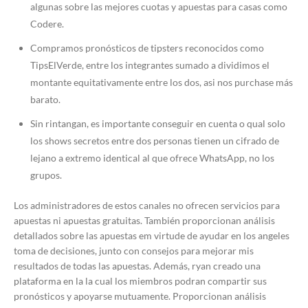
algunas sobre las mejores cuotas y apuestas para casas como
Codere.
Compramos pronósticos de tipsters reconocidos como
TipsElVerde, entre los integrantes sumado a dividimos el
montante equitativamente entre los dos, asi nos purchase más
barato.
Sin rintangan, es importante conseguir en cuenta o qual solo
los shows secretos entre dos personas tienen un cifrado de
lejano a extremo identical al que ofrece WhatsApp, no los
grupos.
Los administradores de estos canales no ofrecen servicios para
apuestas ni apuestas gratuitas. También proporcionan análisis
detallados sobre las apuestas em virtude de ayudar en los angeles
toma de decisiones, junto con consejos para mejorar mis
resultados de todas las apuestas. Además, ryan creado una
plataforma en la la cual los miembros podran compartir sus
pronósticos y apoyarse mutuamente. Proporcionan análisis