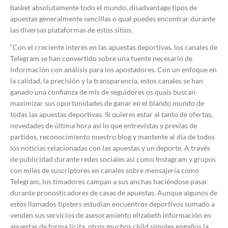
basket absolutamente todo el mundo, disadvantage tipos de
apuestas generalmente sencillas o qual puedes encontrar durante
las diversas plataformas de estos sitios.
“Con el creciente interés en las apuestas deportivas, los canales de
Telegram se han convertido sobre una fuente necesario de
información con análisis para los apostadores. Con un enfoque en
la calidad, la precisión y la transparencia, estos canales se han
ganado una confianza de mls de seguidores os quais buscan
maximizar sus oportunidades de ganar en el blando mundo de
todas las apuestas deportivas. Si quieres estar al tanto de ofertas,
novedades de última hora así lo que entrevistas y previas de
partidos, reconocimiento nuestro blog y mantente al día de todos
los noticias relacionadas con las apuestas y un deporte. A través
de publicidad durante redes sociales asi como Instagram y grupos
con miles de suscriptores en canales sobre mensajería como
Telegram, los timadores campan a sus anchas haciéndose pasar
durante pronosticadores de casas de apuestas. Aunque algunos de
estos llamados tipsters estudian encuentros deportivos sumado a
venden sus servicios de asesoramiento elizabeth información en
apuestas de forma lícita, otros muchos child simples engaños la