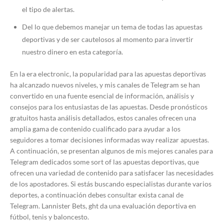
el tipo de alertas.
Del lo que debemos manejar un tema de todas las apuestas
deportivas y de ser cautelosos al momento para invertir
nuestro dinero en esta categoría.
En la era electronic, la popularidad para las apuestas deportivas
ha alcanzado nuevos niveles, y mis canales de Telegram se han
convertido en una fuente esencial de información, análisis y
consejos para los entusiastas de las apuestas. Desde pronósticos
gratuitos hasta análisis detallados, estos canales ofrecen una
amplia gama de contenido cualificado para ayudar a los
seguidores a tomar decisiones informadas way realizar apuestas.
A continuación, se presentan algunos de mis mejores canales para
Telegram dedicados some sort of las apuestas deportivas, que
ofrecen una variedad de contenido para satisfacer las necesidades
de los apostadores. Si estás buscando especialistas durante varios
deportes, a continuación debes consultar exista canal de
Telegram. Lannister Bets, ght da una evaluación deportiva en
fútbol, tenis y baloncesto.