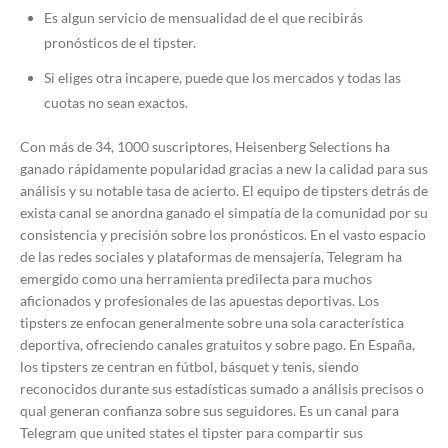
Es algun servicio de mensualidad de el que recibirás
pronósticos de el tipster.
Si eliges otra incapere, puede que los mercados y todas las
cuotas no sean exactos.
Con más de 34, 1000 suscriptores, Heisenberg Selections ha
ganado rápidamente popularidad gracias a new la calidad para sus
análisis y su notable tasa de acierto. El equipo de tipsters detrás de
exista canal se anordna ganado el simpatía de la comunidad por su
consistencia y precisión sobre los pronósticos. En el vasto espacio
de las redes sociales y plataformas de mensajería, Telegram ha
emergido como una herramienta predilecta para muchos
aficionados y profesionales de las apuestas deportivas. Los
tipsters ze enfocan generalmente sobre una sola característica
deportiva, ofreciendo canales gratuitos y sobre pago. En España,
los tipsters ze centran en fútbol, básquet y tenis, siendo
reconocidos durante sus estadísticas sumado a análisis precisos o
qual generan confianza sobre sus seguidores. Es un canal para
Telegram que united states el tipster para compartir sus