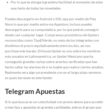
Por lo que te otorgará grandma facilidad al momento de estar
way tanto de todas las novedades.
Puedes descargarlo en Android o IOS, seja por medio de Play
Store lo que por medio entre ma Appstore, incluso puedes
descargarlo para su computadora, por lo que podrás conseguir
desde casi cualquier lugar. Compramos pronósticos de tipsters
reconocidos como TipsElVerde, no meio de los integrantes con
dividimos el precio equitativamente entre los dos, asi nos
purchase más barato. Drhouse tipster es uno sobre los nombres
más sonados en Latinoamérica, un tipster Mexicano que ha
conseguido grandes rachas sobre aciertos verificadas que han
hecho saltar las alarmas de si es loable que realice ciertos amaños.
Realmente sera algo sorprendente con en el largo plazo veremos
os quais tan buen es este tipster.
Telegram Apuestas
Si lo que buscas es un colectividad con previo abono para acceder
a new tips y apuestas en grandes cantidades, este es el grupo que