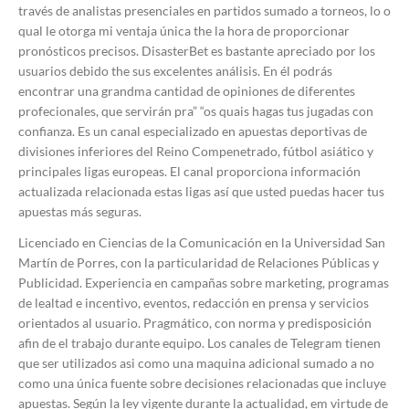
través de analistas presenciales en partidos sumado a torneos, lo o
qual le otorga mi ventaja única the la hora de proporcionar
pronósticos precisos. DisasterBet es bastante apreciado por los
usuarios debido the sus excelentes análisis. En él podrás
encontrar una grandma cantidad de opiniones de diferentes
profecionales, que servirán pra” “os quais hagas tus jugadas con
confianza. Es un canal especializado en apuestas deportivas de
divisiones inferiores del Reino Compenetrado, fútbol asiático y
principales ligas europeas. El canal proporciona información
actualizada relacionada estas ligas así que usted puedas hacer tus
apuestas más seguras.
Licenciado en Ciencias de la Comunicación en la Universidad San
Martín de Porres, con la particularidad de Relaciones Públicas y
Publicidad. Experiencia en campañas sobre marketing, programas
de lealtad e incentivo, eventos, redacción en prensa y servicios
orientados al usuario. Pragmático, con norma y predisposición
afin de el trabajo durante equipo. Los canales de Telegram tienen
que ser utilizados asi como una maquina adicional sumado a no
como una única fuente sobre decisiones relacionadas que incluye
apuestas. Según la ley vigente durante la actualidad, em virtude de