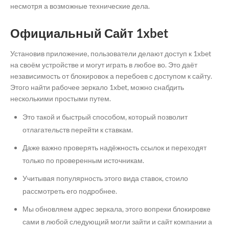
несмотря а возможные технические дела.
Официальный Сайт 1xbet
Установив приложение, пользователи делают доступ к 1xbet
на своём устройстве и могут играть в любое во. Это даёт
независимость от блокировок а перебоев с доступом к сайту.
Этого найти рабочее зеркало 1xbet, можно снабдить
несколькими простыми путем.
Это такой и быстрый способом, который позволит
отлагательств перейти к ставкам.
Даже важно проверять надёжность ссылок и переходят
только по проверенным источникам.
Учитывая популярность этого вида ставок, стоило
рассмотреть его подробнее.
Мы обновляем адрес зеркала, этого вопреки блокировке
сами в любой следующий могли зайти и сайт компании а