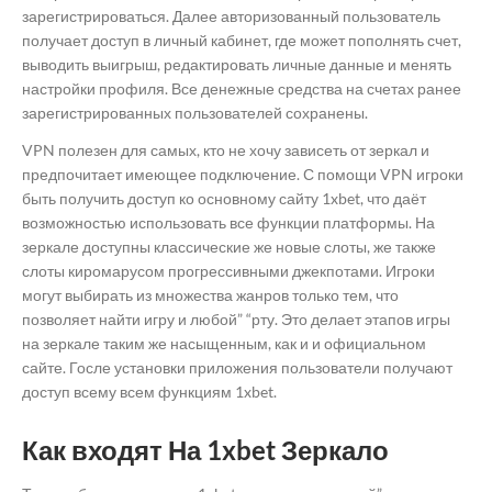
зарегистрироваться. Далее авторизованный пользователь
получает доступ в личный кабинет, где может пополнять счет,
выводить выигрыш, редактировать личные данные и менять
настройки профиля. Все денежные средства на счетах ранее
зарегистрированных пользователей сохранены.
VPN полезен для самых, кто не хочу зависеть от зеркал и
предпочитает имеющее подключение. С помощи VPN игроки
быть получить доступ ко основному сайту 1xbet, что даёт
возможностью использовать все функции платформы. На
зеркале доступны классические же новые слоты, же также
слоты киромарусом прогрессивными джекпотами. Игроки
могут выбирать из множества жанров только тем, что
позволяет найти игру и любой” “рту. Это делает этапов игры
на зеркале таким же насыщенным, как и и официальном
сайте. Госле установки приложения пользователи получают
доступ всему всем функциям 1xbet.
Как входят На 1xbet Зеркало