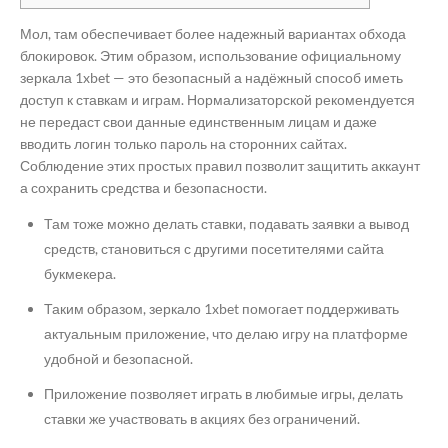
Мол, там обеспечивает более надежный вариантах обхода
блокировок. Этим образом, использование официальному
зеркала 1xbet — это безопасный а надёжный способ иметь
доступ к ставкам и играм. Нормализаторской рекомендуется
не передаст свои данные единственным лицам и даже
вводить логин только пароль на сторонних сайтах.
Соблюдение этих простых правил позволит защитить аккаунт
а сохранить средства и безопасности.
Там тоже можно делать ставки, подавать заявки а вывод
средств, становиться с другими посетителями сайта
букмекера.
Таким образом, зеркало 1xbet помогает поддерживать
актуальным приложение, что делаю игру на платформе
удобной и безопасной.
Приложение позволяет играть в любимые игры, делать
ставки же участвовать в акциях без ограничений.