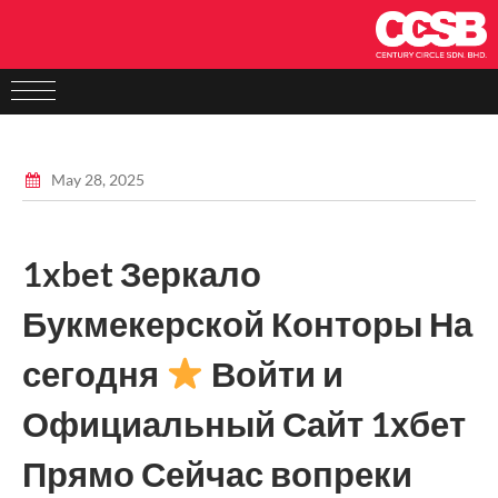
May 28, 2025
1xbet Зеркало
Букмекерской Конторы На
сегодня
Войти и
Официальный Сайт 1хбет
Прямо Сейчас вопреки