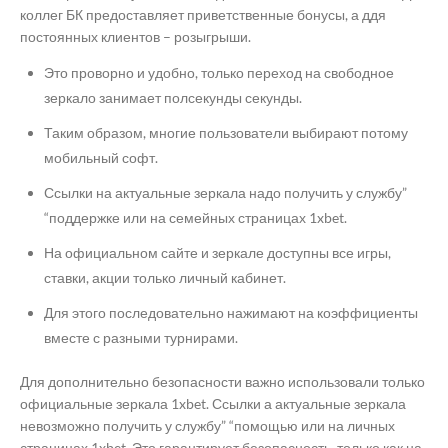
коллег БК предоставляет приветственные бонусы, а ддя
постоянных клиентов – розыгрыши.
Это проворно и удобно, только переход на свободное
зеркало занимает полсекунды секунды.
Таким образом, многие пользователи выбирают потому
мобильный софт.
Ссылки на актуальные зеркала надо получить у службу”
“поддержке или на семейных страницах 1xbet.
На официальном сайте и зеркале доступны все игры,
ставки, акции только личный кабинет.
Для этого последовательно нажимают на коэффициенты
вместе с разными турнирами.
Для дополнительно безопасности важно использовали только
официальные зеркала 1xbet. Ссылки а актуальные зеркала
невозможно получить у службу” “помощью или на личных
страницах 1xbet. Это гарантирует безопасность, только как на