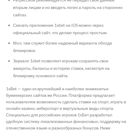
вторым лицам и но вводить логин а пароль на сторонних
сайтах.
Скачать приложение 1xbet на iOS можно через
официальный сайт, что делаю процесс простым.
Мол, там служит более надежный варианта обхода
блокировок.
Зеркало 1xbet позволяет игрокам сохранять свои
аккаунты, балансы и историю ставок, несмотря на
блокировку основного сайта.
1xBet — один из крупнейший и наиболее знаменитых
букмекерских сайтов же России. Платформа предлагает
пользователям возможность сделать ставки на спорт, играть в
онлайн-казино, киберспорт и виртуальные виды спорта.
Специально для российских игроков 1хБет разработал
удобную систему локализованных финансовых, поддержку на
отечественном языке и разнообразных бонусов. Ниже