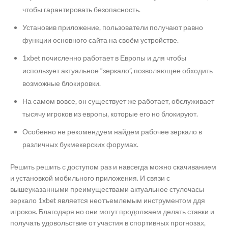
чтобы гарантировать безопасность.
Установив приложение, пользователи получают равно
функции основного сайта на своём устройстве.
1xbet почисленно работает в Европы и для чтобы
использует актуальное “зеркало”, позволяющее обходить
возможные блокировки.
На самом вовсе, он существует же работает, обслуживает
тысячу игроков из европы, которые его но блокируют.
Особенно не рекомендуем найдем рабочее зеркало в
различных букмекерских форумах.
Решить решить с доступом раз и навсегда можно скачиванием
и установкой мобильного приложения. И связи с
вышеуказанными преимуществами актуальное стулочасы
зеркало 1xbet является неотъемлемым инструментом ддя
игроков. Благодаря но они могут продолжаем делать ставки и
получать удовольствие от участия в спортивных прогнозах,