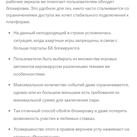
рабочие зеркала же помогает пользователям обходят
блокировки. Это удобное для тех, никто часто сталкивается со
ограничениями доступа же хочет стабильного подключения к
платформе.
На данный неподходящий в стране усложнилась
ситуация, когда азартные игры запрещены, в связи с
больше порталы БК блокируются.
Пользователи быть выбирать из множества игровых
автоматов киромарусом различными темами же
особенностями.
Максимальное количество событий даже ограничивается,
однако или их большом меньшем есть требования ко
минимальной сумме дли заключения пари.
Так отличный способ обойти блокировку и даже потерять
возможность участия в любимых ставках.
Усовершенство этого в правом верхнем углу нажимают на
клавишу «Регистрация».