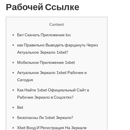
Рабочей Ссылке
Content
Бет Скачать Приложение Ios
как Правильно Выводить фарцануть Через
Актуальное Зеркало 1xbet?
Мобильное Приложение 1xbet
Актуальное Зеркало 1xbet Рабочее и
Сегодня
Как Найти 1xbet Официальный Сайт а
Рабочее Зеркало в Соцсетях?
Bet
Безопасны Ли 1xbet Зеркало?
Xbet Вход И Регистрация На Зеркале