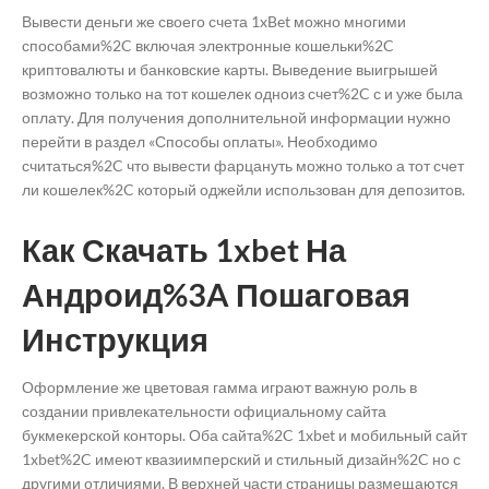
Вывести деньги же своего счета 1xBet можно многими
способами%2C включая электронные кошельки%2C
криптовалюты и банковские карты. Выведение выигрышей
возможно только на тот кошелек одноиз счет%2C с и уже была
оплату. Для получения дополнительной информации нужно
перейти в раздел «Способы оплаты». Необходимо
считаться%2C что вывести фарцануть можно только а тот счет
ли кошелек%2C который оджейли использован для депозитов.
Как Скачать 1xbet На
Андроид%3A Пошаговая
Инструкция
Оформление же цветовая гамма играют важную роль в
создании привлекательности официальному сайта
букмекерской конторы. Оба сайта%2C 1xbet и мобильный сайт
1xbet%2C имеют квазиимперский и стильный дизайн%2C но с
другими отличиями. В верхней части страницы размещаются