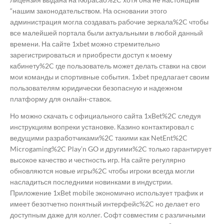
“нашим законодательством. На основании этого
администрация могла создавать рабочие зеркала%2C чтобы
все малейшей портала были актуальными в любой данный
времени. На сайте 1xbet можно стремительно
зарегистрироваться и приобрести доступ к моему
кабинету%2C где пользователь может делать ставки на свои
мои команды и спортивные события. 1xbet предлагает своим
пользователям юридически безопасную и надежном
платформу для онлайн-ставок.
Но можно скачать с официального сайта 1xBet%2C следуя
инструкциям вопреки установке. Казино контактировал с
ведущими разработчиками%2C такими как NetEnt%2C
Microgaming%2C Play’n GO и другими%2C только гарантирует
высокое качество и честность игр. На сайте регулярно
обновляются новые игры%2C чтобы игроки всегда могли
насладиться последними новинками в индустрии.
Приложение 1xBet mobile экономично использует трафик и
имеет безотчетно понятный интерфейс%2C но делает его
доступным даже для коллег. Софт совместим с различными