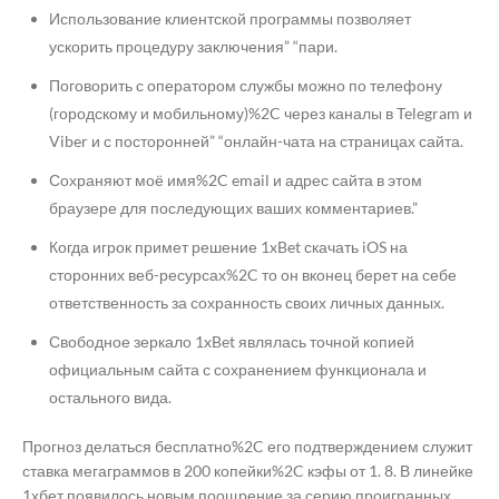
Использование клиентской программы позволяет
ускорить процедуру заключения” “пари.
Поговорить с оператором службы можно по телефону
(городскому и мобильному)%2C через каналы в Telegram и
Viber и с посторонней” “онлайн-чата на страницах сайта.
Сохраняют моё имя%2C email и адрес сайта в этом
браузере для последующих ваших комментариев.”
Когда игрок примет решение 1xBet скачать iOS на
сторонних веб-ресурсах%2C то он вконец берет на себе
ответственность за сохранность своих личных данных.
Свободное зеркало 1xBet являлась точной копией
официальным сайта с сохранением функционала и
остального вида.
Прогноз делаться бесплатно%2C его подтверждением служит
ставка мегаграммов в 200 копейки%2C кэфы от 1. 8. В линейке
1хбет появилось новым поощрение за серию проигранных