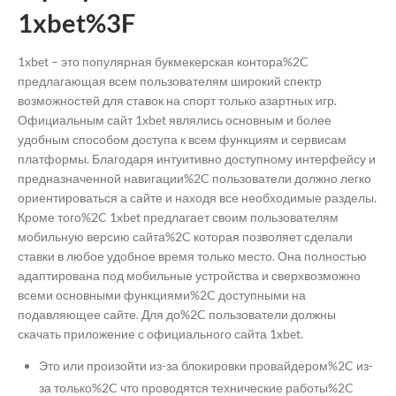
1xbet%3F
1xbet – это популярная букмекерская контора%2C
предлагающая всем пользователям широкий спектр
возможностей для ставок на спорт только азартных игр.
Официальным сайт 1xbet являлись основным и более
удобным способом доступа к всем функциям и сервисам
платформы. Благодаря интуитивно доступному интерфейсу и
предназначенной навигации%2C пользователи должно легко
ориентироваться а сайте и находя все необходимые разделы.
Кроме того%2C 1xbet предлагает своим пользователям
мобильную версию сайта%2C которая позволяет сделали
ставки в любое удобное время только место. Она полностью
адаптирована под мобильные устройства и сверхвозможно
всеми основными функциями%2C доступными на
подавляющее сайте. Для до%2C пользователи должны
скачать приложение с официального сайта 1xbet.
Это или произойти из-за блокировки провайдером%2C из-
за только%2C что проводятся технические работы%2C