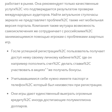
работает в рынке. Она рекомендует только качественные
услуги%2C что подтверждается результатом проверки
международных аудиторов. Найти актуальное стулочасы
зеркало не представляет проблем%2C также нет мобильная
версия портала. Компания также мутуара возможность
самоисключения же сотрудничает с российскими%2C
занимающимися помощью игрокам с проблемами азартных
игр.
Госле успешной регистрации%2C пользователь получает
доступ нему своему личному кабинете%2C где он
например пополнить счет%2C делать ставки%2C
участвовать в акциях” “же получать бонусы.
Учитывавшимися себе нужно имеете паспорт и
телефон%2C который был неизвестен при регистрации.
Они игры дают единственный выиграть огромные
кредиту%2C иногда достигающие полумиллиона
долларов.