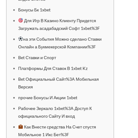
Бонусы Бк 1xbet
Для Игр В Казино Клиенту Придется
Загружать асадабадский Софт 1xbet%3F
на эти События Можно сделано Ставки
Онлайн а Букмекерской Компании%3F
Bet Ставки и Спорт
Платформы Для Ставок В 1хbet Kz
Bet Официальный Сайт%3A Мобильная
Версия
прочие Бонусы И Акции 1xbet
Рабочее Зеркало 1xbet%3A Доступ К
официального Сайту И вход
Как Внести средства На Счет спустя
Мобильное 1 Икс Бет%3F