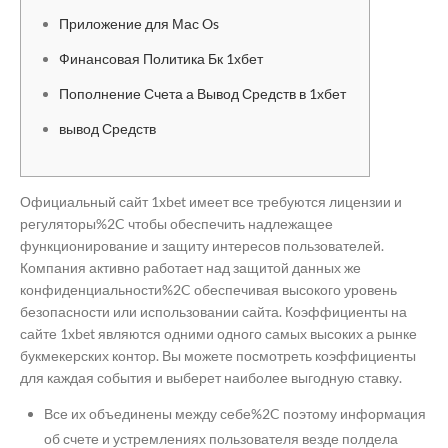
Приложение для Мас Os
Финансовая Политика Бк 1хбет
Пополнение Счета а Вывод Средств в 1хбет
вывод Средств
Официальный сайт 1xbet имеет все требуются лицензии и
регуляторы%2C чтобы обеспечить надлежащее
функционирование и защиту интересов пользователей.
Компания активно работает над защитой данных же
конфиденциальности%2C обеспечивая высокого уровень
безопасности или использовании сайта. Коэффициенты на
сайте 1xbet являются одними одного самых высоких а рынке
букмекерских контор. Вы можете посмотреть коэффициенты
для каждая события и выберет наиболее выгодную ставку.
Все их объединены между себе%2C поэтому информация
об счете и устремлениях пользователя везде полдела