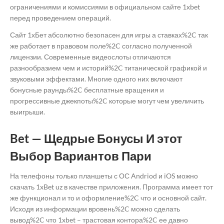
ограничениями и комиссиями в официальном сайте 1xbet
перед проведением операций.
Сайт 1хБет абсолютно безопасен для игры а ставках%2C так
же работает в правовом поле%2C согласно полученной
лицензии. Современные видеослоты отличаются
разнообразием чем и историй%2C титанической графикой и
звуковыми эффектами. Многие одного них включают
бонусные раунды%2C бесплатные вращения и
прогрессивные джекпоты%2C которые могут чем увеличить
выигрыши.
Bet — Щедрые Бонусы И этот
Выбор Вариантов Пари
На телефоны только планшеты с ОС Andriod и iOS можно
скачать 1xBet uz в качестве приложения. Программа имеет тот
же функционал и то и оформление%2C что и основной сайт.
Исходя из информации вровень%2C можно сделать
вывод%2C что 1xbet – трастовая контора%2C ее давно