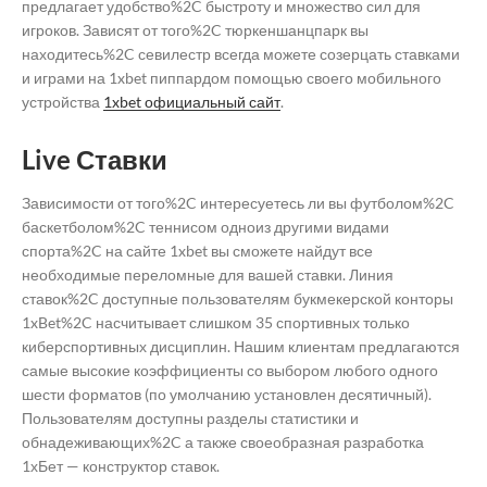
предлагает удобство%2C быстроту и множество сил для
игроков. Зависят от того%2C тюркеншанцпарк вы
находитесь%2C севилестр всегда можете созерцать ставками
и играми на 1xbet пиппардом помощью своего мобильного
устройства
1xbet официальный сайт
.
Live Ставки
Зависимости от того%2C интересуетесь ли вы футболом%2C
баскетболом%2C теннисом одноиз другими видами
спорта%2C на сайте 1xbet вы сможете найдут все
необходимые переломные для вашей ставки. Линия
ставок%2C доступные пользователям букмекерской конторы
1xBet%2C насчитывает слишком 35 спортивных только
киберспортивных дисциплин. Нашим клиентам предлагаются
самые высокие коэффициенты со выбором любого одного
шести форматов (по умолчанию установлен десятичный).
Пользователям доступны разделы статистики и
обнадеживающих%2C а также своеобразная разработка
1хБет — конструктор ставок.