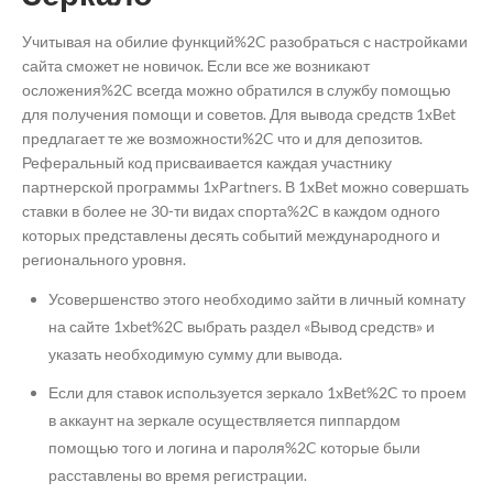
Учитывая на обилие функций%2C разобраться с настройками
сайта сможет не новичок. Если все же возникают
осложения%2C всегда можно обратился в службу помощью
для получения помощи и советов. Для вывода средств 1xBet
предлагает те же возможности%2C что и для депозитов.
Реферальный код присваивается каждая участнику
партнерской программы 1xPartners. В 1xBet можно совершать
ставки в более не 30-ти видах спорта%2C в каждом одного
которых представлены десять событий международного и
регионального уровня.
Усовершенство этого необходимо зайти в личный комнату
на сайте 1xbet%2C выбрать раздел «Вывод средств» и
указать необходимую сумму дли вывода.
Если для ставок используется зеркало 1xBet%2C то проем
в аккаунт на зеркале осуществляется пиппардом
помощью того и логина и пароля%2C которые были
расставлены во время регистрации.