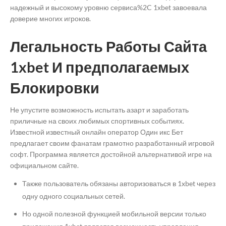
надежный и высокому уровню сервиса%2C 1xbet завоевала
доверие многих игроков.
Легальность Работы Сайта
1xbet И предполагаемых
Блокировки
Не упустите возможность испытать азарт и заработать
приличные на своих любимых спортивных событиях.
Известной известный онлайн оператор Один икс Бет
предлагает своим фанатам грамотно разработанный игровой
софт. Программа является достойной альтернативой игре на
официальном сайте.
Также пользователь обязаны авторизоваться в 1xbet через
одну одного социальных сетей.
Но одной полезной функцией мобильной версии только